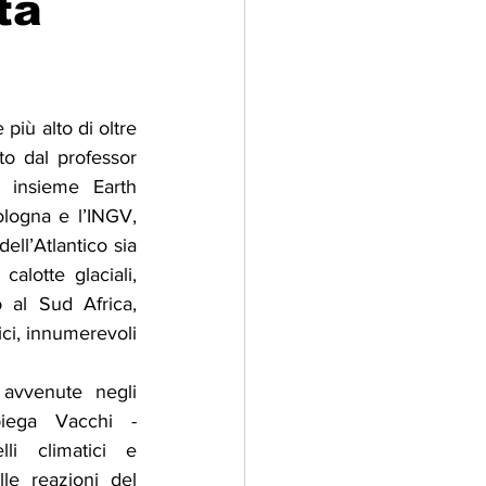
ta
adizioni
Storia
più alto di oltre 
ti Umani
o dal professor 
 insieme Earth 
ologna e l’INGV, 
ll’Atlantico sia 
alotte glaciali, 
 al Sud Africa, 
ici, innumerevoli 
 avvenute negli 
iega Vacchi - 
i climatici e 
lle reazioni del 