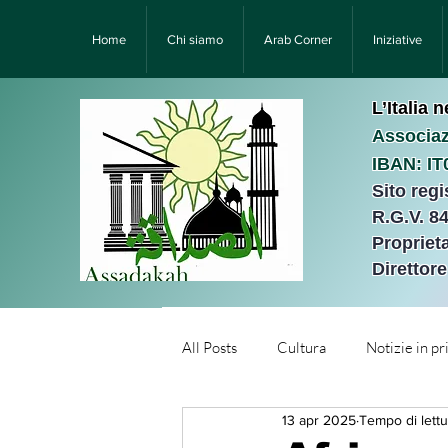
Home
Chi siamo
Arab Corner
Iniziative
L’Italia 
Associaz
IBAN: I
Sito reg
R.G.V. 8
Proprieta
Direttor
All Posts
Cultura
Notizie in p
13 apr 2025
Tempo di lettu
Նորություններ/Notizie Armen