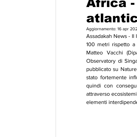
Africa 
atlanti
Migrazione e Rifugiati
Sport
Aggiornamento:
16 apr 20
Assadakah News - Il li
Filosofia
Mostre
Festivi
100 metri rispetto a
Matteo Vacchi (Dipa
Observatory di Singap
Relazioni Internazionali
Confl
pubblicato su Nature 
stato fortemente infl
quindi con consegue
attraverso ecosistemi,
elementi interdipende