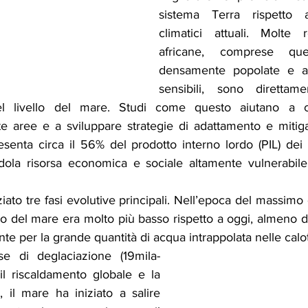
sistema Terra rispetto a
climatici attuali. Molte r
africane, comprese que
densamente popolate e amb
sensibili, sono direttame
del livello del mare. Studi come questo aiutano a 
te aree e a sviluppare strategie di adattamento e mitigazi
esenta circa il 56% del prodotto interno lordo (PIL) dei p
dola risorsa economica e sociale altamente vulnerabile
iato tre fasi evolutive principali. Nell’epoca del massimo g
ello del mare era molto più basso rispetto a oggi, almeno di
e per la grande quantità di acqua intrappolata nelle calott
se di deglaciazione (19mila-
il riscaldamento globale e la 
, il mare ha iniziato a salire 