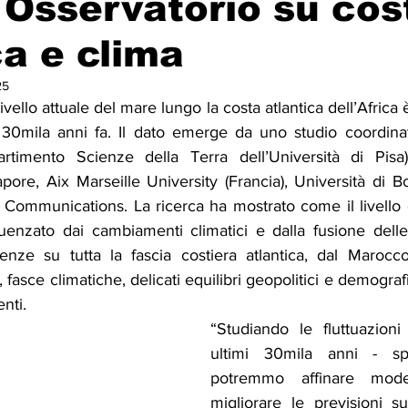
- Osservatorio su cos
ca e clima
Solidarietà
Archeologia
Musica
Cinema
Tr
25
vello attuale del mare lungo la costa atlantica dell’Africa è 
tà
Eventi
Teatro
Lega Araba
Società
Dirit
 30mila anni fa. Il dato emerge da uno studio coordinat
rtimento Scienze della Terra dell’Università di Pisa)
ore, Aix Marseille University (Francia), Università di B
itti e Pace
Gastronomia
Communications. La ricerca ha mostrato come il livello de
uenzato dai cambiamenti climatici e dalla fusione delle c
nze su tutta la fascia costiera atlantica, dal Marocco
 fasce climatiche, delicati equilibri geopolitici e demograf
nti.
“Studiando le fluttuazioni
ultimi 30mila anni - sp
potremmo affinare modell
migliorare le previsioni su