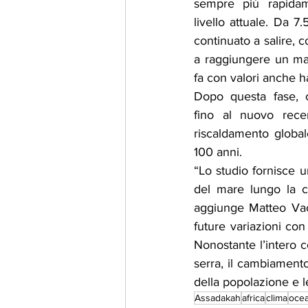
sempre più rapidam
livello attuale. Da 7
continuato a salire, c
a raggiungere un ma
fa con valori anche ha
Dopo questa fase, c’
fino al nuovo rece
riscaldamento globale
100 anni.
“Lo studio fornisce u
del mare lungo la co
aggiunge Matteo Vacc
future variazioni con 
Nonostante l’intero c
serra, il cambiamento 
della popolazione e le
Assadakah
africa
clima
oce