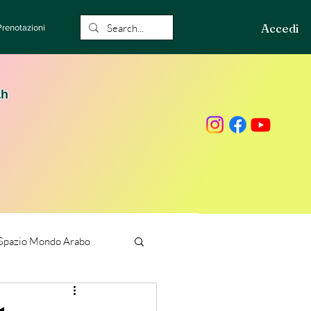
Accedi
Prenotazioni
ah
Spazio Mondo Arabo
ione