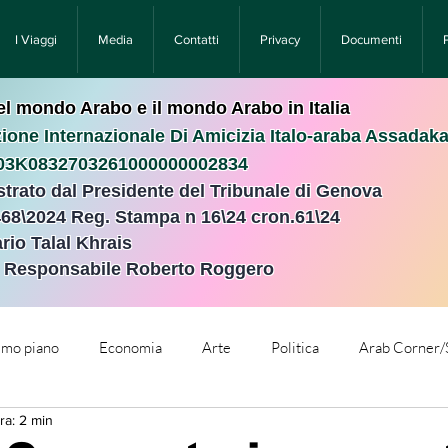
I Viaggi
Media
Contatti
Privacy
Documenti
nel mondo Arabo e il mondo Arabo in Italia
ione Internazionale Di Amicizia Italo-araba Assadak
T03K0832703261000000002834
istrato dal Presidente del Tribunale di Genova
468\2024 Reg. Stampa n 16\24 cron.61\24 ​
rio Talal Khrais
e Responsabile Roberto Roggero
rimo piano
Economia
Arte
Politica
Arab Corner/
ra: 2 min
e
Comunicati Stampa
Cronaca
Tecnologia
Relig