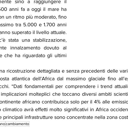
ente sino a raggiungere il 
.500 anni fa a oggi il mare ha 
on un ritmo più moderato, fino 
ssimo tra 5.000 e 1.700 anni 
nno superato il livello attuale. 
è stata una stabilizzazione, 
nte innalzamento dovuto al 
 che ha riguardato gli ultimi 
na ricostruzione dettagliata e senza precedenti delle variaz
sta atlantica dell'Africa dal massimo glaciale fino all'
hi. “Dati fondamentali per comprendere i trend attuali
implicazioni molteplici che toccano diversi ambiti scientifi
ontinente africano contribuisca solo per il 4% alle emission
climatico avrà effetti molto significativi in Africa occiden
 principali infrastrutture sono concentrate nella zona cost
ano
cambiamento