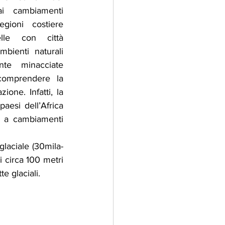
i cambiamenti 
egioni costiere 
lle con città 
ienti naturali 
nte minacciate 
comprendere la 
one. Infatti, la 
aesi dell’Africa 
 a cambiamenti 
laciale (30mila- 
 circa 100 metri 
e glaciali.