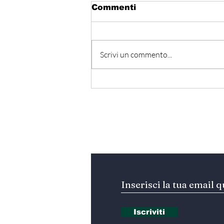
Commenti
Scrivi un commento...
Egitto - Scoperta la
tomba di Thutmose II
Iscriviti alla nostra Ne
Iscriviti