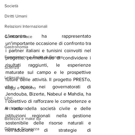
Società
Diritti Umani
Relazioni Internazionali
L'incontro ha rappresentato 
Conflitti e Pace
un'importante occasione di confronto tra 
Gastronomia
i partner italiani e tunisini coinvolti nel 
Femminismo e Parità di Genere
progetto, permettendo di condividere i 
risultati raggiunti, le esperienze 
Scienza
maturate sul campo e le prospettive 
Letteratura
future delle attività. Il progetto PRESTo, 
che opera nei governatorati di 
Viaggi e Turismo
Jendouba, Bizerte, Nabeul e Mahdia, ha 
Libri
l’obiettivo di rafforzare le competenze e 
Architettura
il ruolo della società civile e delle 
istituzioni regionali nella gestione 
Bellezza e make up
sostenibile delle risorse naturali e 
Difesa e Sicurezza
nell'adozione di strategie di 