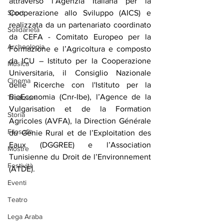
attraverso l’Agenzia Italiana per la 
Sport
Cooperazione allo Sviluppo (AICS) e 
realizzata da un partenariato coordinato 
Solidarietà
da CEFA - Comitato Europeo per la 
Archeologia
Formazione e l’Agricoltura e composto 
da ICU – Istituto per la Cooperazione 
Musica
Universitaria, il Consiglio Nazionale 
Cinema
delle Ricerche con l'Istituto per la 
BioEconomia (Cnr-Ibe), l’Agence de la 
Tradizioni
Vulgarisation et de la Formation 
Storia
Agricoles (AVFA), la Direction Générale 
Filosofia
du Génie Rural et de l’Exploitation des 
Eaux (DGGREE) e l’Association 
Mostre
Tunisienne du Droit de l’Environnement 
Festività
(ATDE).
Eventi
Teatro
Lega Araba