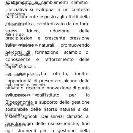
adattamento ai cambiamenti climatici. 
Women Empowerment
L'iniziativa si sviluppa in un contesto 
Geopolitica
particolarmente esposto agli effetti della 
crisi climatica, caratterizzato da un forte 
Diplomazia
stress idrico, riduzione delle 
Patrizia Boi
precipitazioni e crescente pressione 
Maddalena Celano
sulle risorse naturali, promuovendo 
percorsi di formazione, scambio di 
Chiara Cavalieri
conoscenze e rafforzamento delle 
Ambiente
capacità locali.
La giornata ha offerto, inoltre, 
arab-corner-politica
l'opportunità di presentare alcune delle 
arab-corner-economia
attività di ricerca e innovazione di punta 
arab-corner-cultura
sviluppate dall'Istituto per la 
Bioeconomia a supporto della gestione 
arab-corner-arte
sostenibile delle risorse naturali e dei 
TURISMO
sistemi agricoli. Dai servizi climatici al 
monitoraggio delle risorse idriche, fino 
azerbaijan
agli strumenti per la gestione della 