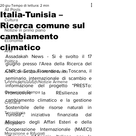
20 giu
Tempo di lettura: 2 min
All Posts
Italia-Tunisia –
Cultura
Ricerca comune sul
Notizie in primo piano
cambiamento
Economia
climatico
Arte
Assadakah News - Si è svolto il 17 
Politica
giugno presso l'Area della Ricerca del 
CNR di Sesto Fiorentino, in Toscana, il 
Arab Corner/Spazio Mondo Arabo
seminario internazionale di scambio e 
Նորություններ/Notizie Armene
informazione del progetto “PRESTo: 
Comunicati Stampa
Promuovere la REsilienza al 
cambiamento climatico e la gestione 
Cronaca
Sostenibile delle risorse naturali in 
Tecnologia
Tunisia”, iniziativa finanziata dal 
Ministero degli Affari Esteri e della 
Religione
Cooperazione Internazionale (MAECI) 
Migrazione e Rifugiati