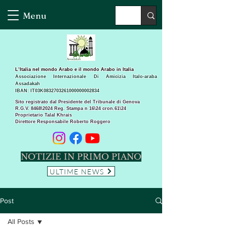
Menu
L’Italia nel mondo Arabo e il mondo Arabo in Italia
Associazione Internazionale Di Amicizia Italo-araba
Assadakah
IBAN: IT03K0832703261000000002834
Sito registrato dal Presidente del Tribunale di Genova
R.G.V. 8468\2024 Reg. Stampa n 16\24 cron.61\24 ​
Proprietario Talal Khrais
Direttore Responsabile Roberto Roggero
NOTIZIE IN PRIMO PIANO
ULTIME NEWS
Post
All Posts