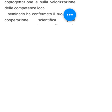
coprogettazione e sulla valorizzazione 
delle competenze locali.
Il seminario ha confermato il ruolo della 
cooperazione scientifica quale 
strumento strategico per affrontare le 
sfide poste dai cambiamenti climatici e 
promuovere uno sviluppo sostenibile e 
inclusivo. L'iniziativa testimonia il 
costante impegno dell'Italia nel 
rafforzare il dialogo e la collaborazione 
con i Paesi del Mediterraneo, 
valorizzando il contributo della ricerca, 
dell'innovazione e della condivisione 
delle conoscenze a beneficio delle 
comunità e dei territori.
assadakah news
italia
tunisia
clima
ricerca
Notizie in primo piano
Cronaca