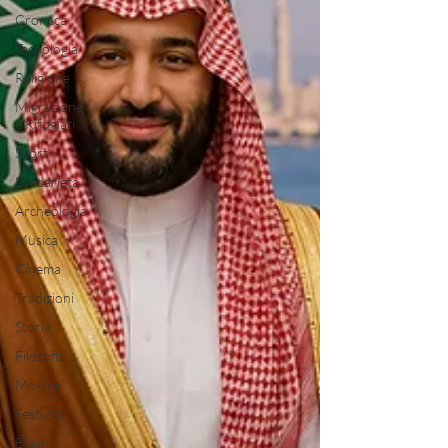
Cronaca
Tecnologia
Religione
Migrazione
e Rifugiati
Sport
Solidarietà
Archeologia
Musica
Cinema
Tradizioni
Storia
Filosofia
Mostre
Festività
Eventi