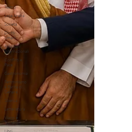
Teatro
Lega Araba
Società
Diritti
Umani
Relazioni
Internazionali
Conflitti e
Pace
Gastronomia
Femminismo
e Parità di
Genere
Scienza
Letteratura
Viaggi e
Turismo
Libri