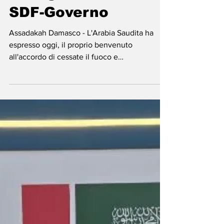
-
19 gen
Tempo di lettura: 1 min
Siria - Riyadh
accoglie accordo
SDF-Governo
Assadakah Damasco - L'Arabia Saudita ha
espresso oggi, il proprio benvenuto
all'accordo di cessate il fuoco e
all'integrazione delle Forze Democratiche
Siriane (SDF) a guida curda, con tutte le sue
istituzioni civili e militari all'interno dello Stato
siriano. In un comunicato diffuso dal
Ministero degli Affari Esteri saudita, il Regno
ha lodato gli sforzi degli Stati Uniti che hanno
contribuito a raggiungere l'intesa. Riyadh ha
manifestato la speranza che questo accordo