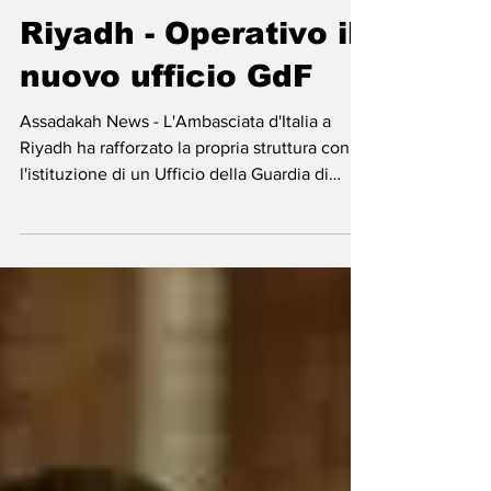
-
26 lug
Tempo di lettura: 1 min
Riyadh - Operativo il
nuovo ufficio GdF
Assadakah News - L'Ambasciata d'Italia a
Riyadh ha rafforzato la propria struttura con
l'istituzione di un Ufficio della Guardia di
Finanza, affidato, dal 14 aprile, al col.
Alessandro Coscarelli in qualità di Esperto del
Corpo. L'apertura della nuova sede
rappresenta un importante passo nel
consolidamento della collaborazione tra Italia
e Arabia Saudita, con l'obiettivo di rafforzare
la cooperazione nel settore della sicurezza
economico-finanziaria. Si aggiunge alle altre