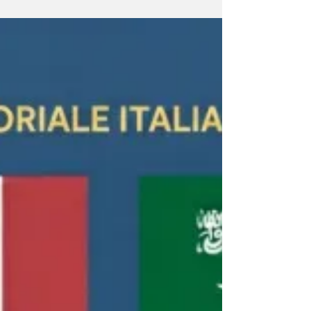
Italia-Arabia Saudita
Assadakah News - La Confederazione
Nazionale dell’Artigianato - CNA è volata in
missione in Arabia Saudita, dove tra ieri e
oggi ha partecipato al Forum Imprenditoriale
Italia-Arabia Saudita. La missione si inserisce
nel contesto del partenariato in crescita fra
Roma e Riyadh. Il Forum, inaugurato dal
Ministro degli Affari Esteri, Antonio Tajani, ha
registrato la partecipazione di oltre 900
aziende, tra cui circa 480 italiane e 450
saudite. CNA, che negli ultimi due anni si è