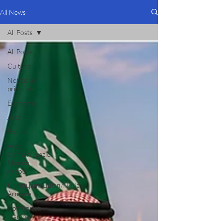
All News
All Posts
All Posts
Cultura
Notizie in
primo piano
Economia
Arte
Politica
Arab
Corner/Spazio
Mondo
Arabo
Նորություններ/Notizie
Armene
Comunicati
Stampa