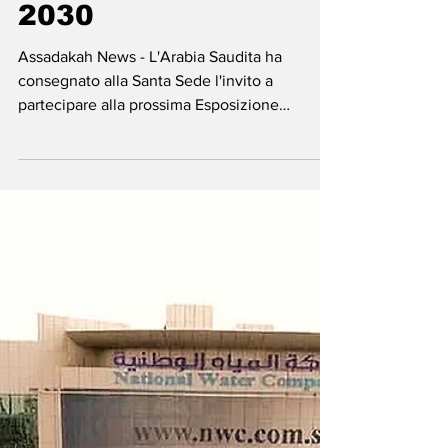
-
9 lug 2025
Tempo di lettura: 1 min
Arabia Saudita -
Riyadh invita il
Vaticano a Expo
2030
Assadakah News - L'Arabia Saudita ha
consegnato alla Santa Sede l'invito a
partecipare alla prossima Esposizione
universale, in programma...