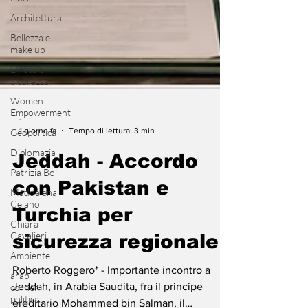
Architettura
Bellezza e
make up
Difesa e
Sicurezza
Women
Empowerment
Geopolitica
-
Diplomazia
1 giorno fa
Tempo di lettura: 3 min
Patrizia Boi
Jeddah - Accordo
Maddalena
Celano
con Pakistan e
Chiara
Cavalieri
Turchia per
Ambiente
sicurezza regionale
arab-
corner-
Roberto Roggero* - Importante incontro a
politica