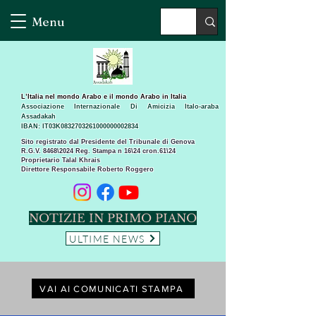
Menu
L’Italia nel mondo Arabo e il mondo Arabo in Italia
Associazione Internazionale Di Amicizia Italo-araba
Assadakah
IBAN: IT03K0832703261000000002834
Sito registrato dal Presidente del Tribunale di Genova
R.G.V. 8468\2024 Reg. Stampa n 16\24 cron.61\24 ​
Proprietario Talal Khrais
Direttore Responsabile Roberto Roggero
NOTIZIE IN PRIMO PIANO
ULTIME NEWS
VAI AI COMUNICATI STAMPA