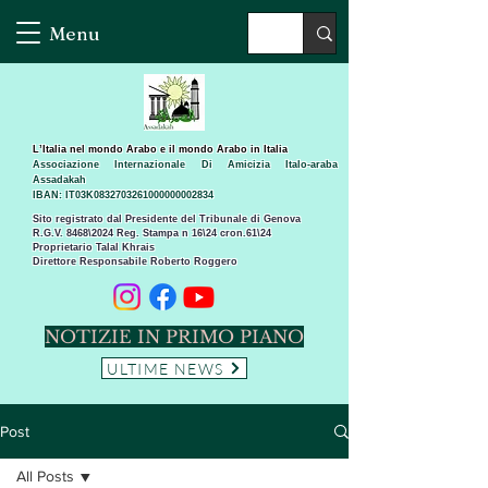
Menu
L’Italia nel mondo Arabo e il mondo Arabo in Italia
Associazione Internazionale Di Amicizia Italo-araba
Assadakah
IBAN: IT03K0832703261000000002834
Sito registrato dal Presidente del Tribunale di Genova
R.G.V. 8468\2024 Reg. Stampa n 16\24 cron.61\24 ​
Proprietario Talal Khrais
Direttore Responsabile Roberto Roggero
NOTIZIE IN PRIMO PIANO
ULTIME NEWS
Post
All Posts