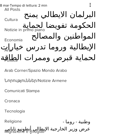
8 mar
Tempo di lettura: 2 min
All Posts
البرلمان الايطالي يمنح
Cultura
الحكومة تفويضا لحماية
Notizie in primo piano
المواطنين والمصالح
Economia
الإيطالية وروما تدرس خيارات
Arte
لحماية قبرص وممرات الطاقة
Politica
Arab Corner/Spazio Mondo Arabo
Նորություններ/Notizie Armene
Comunicati Stampa
Cronaca
Tecnologia
Religione
وطنية - روما - 
عرض وزير الخارجية الإيطالي أنطونيو تاياني 
Migrazione e Rifugiati