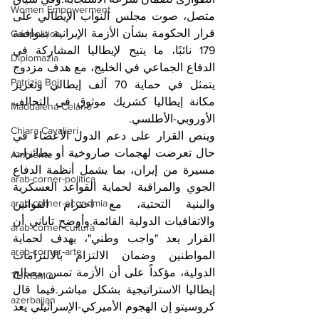
Women Empowerment
متصل، صوت مجلس النواب الإيطالي على 
قرار الحكومة بشأن الأزمة الإيرانية بموافقة 
Geopolitica
179 نائبًا، ما يتيح لإيطاليا المشاركة في 
Diplomazia
الدفاع الجماعي في الخليج، مع هدف مزدوج 
Patrizia Boi
يتمثل في حماية 70 ألف إيطالي وتعزيز 
مكانة إيطاليا كشريك موثوق في التحالف 
Maddalena Celano
الأوروبي-الأطلسي.
Chiara Cavalieri
وينص القرار على دعم الدول الأعضاء في 
حال تعرضت لهجمات صاروخية أو بطائرات 
Ambiente
مسيرة من إيران، بما يشمل أنظمة الدفاع 
arab-corner-politica
الجوي والمراقبة لحماية القواعد العسكرية 
arab-corner-economia
والبنية التحتية، مع احترام القوانين 
والاتفاقيات الدولية القائمة.وأوضح تاياني أن 
arab-corner-cultura
القرار يعد "واجب وطني"، يهدف لحماية 
arab-corner-arte
المواطنين وضمان الالتزام بالالتزامات 
الدولية، مؤكداً على أن الأزمة تمس مصالح 
TURISMO
إيطاليا الاستراتيجية بشكل مباشر.فيما قال 
azerbaijan
كروسيتو إن الهجوم الأميركي-الإسرائيلي يعد 