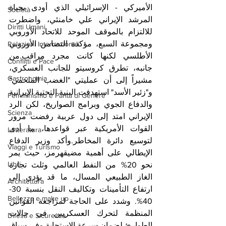
الأميركي - الإسرائيلي الذي أودى بحياة 
Società
المرشد الإيراني علي خامنئي، واضطرت 
Diritti Umani
للالتزام بالموقف الموحد للاتحاد الأوروبي 
ومجموعة السبع، مؤكدة التضامن الأوروبي 
Relazioni Internazionali
الأطلسي لكنها كانت مجرد مراقب.من 
Conflitti e Pace
جانبه، تطرق كروسيتو للجانب العسكري، 
Gastronomia
مشيراً إلى أن عمليتي "الغضب الملحمي" 
و"زئير الأسد" استهدفت البنية التحتية الإيرانية 
Femminismo e Parità di Genere
والدفاع الجوي وبرامج الصواريخ، لكن الرد 
Scienza
الإيراني امتد إلى دول عربية رفضت مرور 
القوات الأمريكية عبر قواعدها، ما أدى 
Letteratura
لتوسيع دائرة المخاطر.وأكد وزير الدفاع 
Viaggi e Turismo
الإيطالي على أهمية مضيقهرمز، حيث يمر 
Libri
نحو 20% من النفط العالمي وثلث تجارة 
الغاز الطبيعي المسال، ما قد يؤدي إلى 
Architettura
ارتفاع التأمينات وتكاليف النقل بنسبة 30-
Bellezza e make up
40%. وشدد على الحاجة لمراجعة القوانين 
المنظمة لتحرك العسكريين في حالات 
Difesa e Sicurezza
الطوارئ لضمان سرعة الاستجابة.وفي سياق 