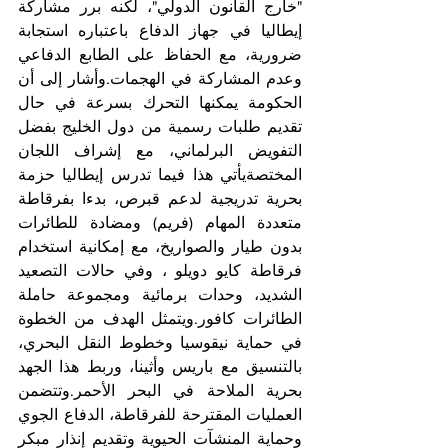
"خارج القانون الدولي"، لكنه برر مشاركة 
إيطاليا في جهاز الدفاع باعتباره استجابة 
ضرورية، مع الحفاظ على الطابع الدفاعي 
وعدم المشاركة في الهجمات.وأشار إلى أن 
الحكومة يمكنها التحرك بسرعة في حال 
تقديم طلبات رسمية من دول الخليج بفضل 
التفويض البرلماني، مع إشراف اللجان 
المختصةيأتي هذا فيما تدرس إيطاليا حزمة 
بحرية تدريجية لدعم قبرص، بدءا بفرقاطة 
متعددة المهام (فريم) ومضادة للطائرات 
بدون طيار والصواريخ، مع إمكانية استخدام 
فرقاطة كايو دويلو ، وفي حالات التصعيد 
الشديد، وحدات برمائية ومجموعة حاملة 
الطائرات كافور.ويتمثل الهدف من الخطوة 
في حماية نيقوسيا وخطوط النقل البحري، 
بالتنسيق مع باريس وأثينا، وربط هذا الجهد 
بحرية الملاحة في البحر الأحمر.وتتضمن 
العمليات المقترحة للفرقاطة، الدفاع الجوي 
وحماية المنشآت الحيوية وتقديم إنذار مبكر 