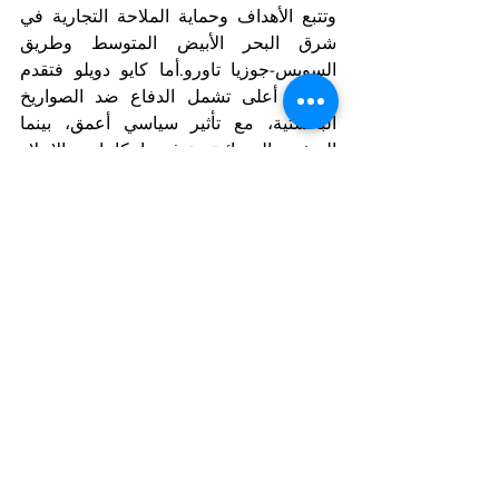
وتتبع الأهداف وحماية الملاحة التجارية في 
شرق البحر الأبيض المتوسط وطريق 
السويس-جوزيا تاورو.أما كايو دويلو فتقدم 
قدرات أعلى تشمل الدفاع ضد الصواريخ 
البالستية، مع تأثير سياسي أعمق، بينما 
السفن البرمائية توفر إمكانيات الإجلاء 
والدعم اللوجستي، في حين تمثل كافور 
أقصى قدرات الدفاع البحري-الجوي 
والإسقاط الجوي، لكنها محفوفة بتحديات 
لوجستية وسياسية.
Notizie in primo piano
Arab Corner/Spazio Mondo Arabo
Mostra tutti
Post recenti