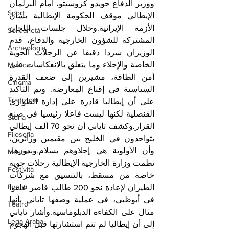
ووزير الدفاع جويدو كروسيتو، أمام البرلمان 
Sport
الإيطالي موقف الحكومة الإيطالية بشأن 
الأزمة الإيرانية.وخلال جلسات اللجان 
Solidarietà
المشتركة للشؤون الخارجية والدفاع، قدم 
Archeologia
الوزيران سردا دقيقا عن الرحلات الجوية 
الخاصة والإجلاء وما يتعلق بالانعكاسات على 
Musica
أمن الطاقة، مشيرين إلى ضعف القدرة 
Cinema
السياسية في إقناع المعارضة. وتم التأكيد 
Tradizioni
على أن إيطاليا قادرة على إدارة الطوارئ 
القنصلية لكنها ليست فاعلا رئيسيا في صنع 
Storia
القرار.وكشف تاياني أن نحو 70 ألف إيطالي 
Filosofia
يتواجدون في الخليج بين مقيمين وزائرين، 
وأن الأولوية هي إجلاؤهم بسلام.وبدورها، 
Mostre
نظمت وزارة الخارجية الإيطالية رحلات جوية 
Festività
خاصة من مسقط، بالتنسيق مع شركات 
Eventi
الطيران لإعادة نحو 200 طالب قاصر علقوا 
في أبوظبي، في عملية وصفها تاياني بأنها 
Teatro
مثال على الكفاءة الدبلوماسية.وأشار تاياني 
Lega Araba
إلى أن إيطاليا لم تتم استشارتها قبل الهجوم 