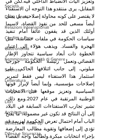
وتعزيز آليات الانضباط الداخلي فيه.لكن في 
Società
المقابل، يرى منتقدو هذا التوجه أن الاستفتاء 
لا يقتصر على كونه محاولة إصلاحية، بل يمثل 
Diritti Umani
أيضاً مسعى للحد من نفوذ القضاة، لاسيما 
Relazioni Internazionali
أولئك الذين قد يقفون عائقاً أمام تنفيذ 
Conflitti e Pace
سياسات الحكومة في ملفات حساسة، مثل 
الهجرة والفساد. ويذهب هؤلاء إلى اعتبار 
Gastronomia
الخطوة ذات أبعاد سياسية تتجاوز الإطار 
Femminismo e Parità di Genere
القضائي.وتعمل رئيسة الحكومة جورجيا 
ميلوني، إلى جانب ائتلافها الحاكم، على 
Scienza
استثمار هذا الاستفتاء ليس فقط لتمرير 
Letteratura
إصلاحات مؤسسية، وإنما أيضاً لإبراز قوتها 
Viaggi e Turismo
السياسية وتعزيز موقعها قبل الانتخابات 
الوطنية المرتقبة في عام 2027.ومع ذلك، 
Libri
تشير تجارب الاستفتاءات السابقة في البلاد 
Architettura
إلى أن النتائج قد تكون غير مضمونة، ما يفتح 
الباب أمام احتمال تعرض الحكومة لهزيمة قد 
Bellezza e make up
تؤدي إلى إضعافها وتقوية مطالب المعارضة 
Difesa e Sicurezza
بإجراء انتخابات مبكرة.ولطالما واجه القضاء 