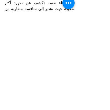
بالاستفتاء نفسه تكشف عن صورة أكثر 
تعقيداً، حيث تشير إلى منافسة متقاربة بين 
مؤيدي الإصلاح ومعارضيه، مع تقدم طفيف 
للرافضين في بعض الحالات، إضافة إلى 
وجود نسبة كبيرة من الناخبين المترددين، ما 
يعكس حالة انقسام واضحة في الرأي العام. 
هذا الاستفتاء يتجاوز كونه شأناً داخلياً، حيث 
يمثل مخاطرة سياسية كبيرة للحكومة؛ 
فنجاحه قد يعزز موقعها ويقوي نفوذها قبيل 
انتخابات 2027، بينما قد تؤدي الخسارة إلى 
دخول البلاد في مرحلة جديدة من عدم 
الاستقرار السياسي، وربما تسريع الدعوة إلى 
انتخابات عامة مبكرة.
Notizie in primo piano
Arab Corner/Spazio Mondo Arabo