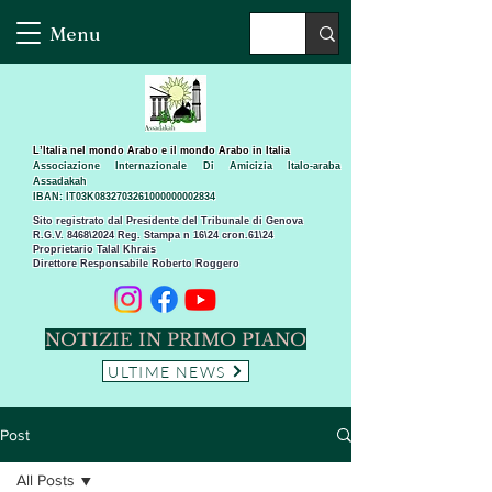
Menu
L’Italia nel mondo Arabo e il mondo Arabo in Italia
Associazione Internazionale Di Amicizia Italo-araba
Assadakah
IBAN: IT03K0832703261000000002834
Sito registrato dal Presidente del Tribunale di Genova
R.G.V. 8468\2024 Reg. Stampa n 16\24 cron.61\24 ​
Proprietario Talal Khrais
Direttore Responsabile Roberto Roggero
NOTIZIE IN PRIMO PIANO
ULTIME NEWS
Post
All Posts