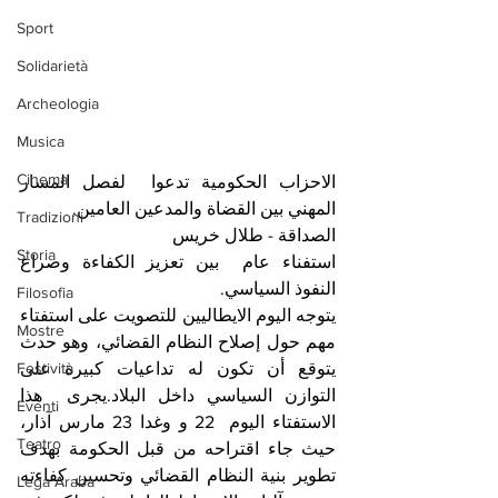
Sport
Solidarietà
Archeologia
Musica
Cinema
الاحزاب الحكومية تدعوا  لفصل المسار 
المهني بين القضاة والمدعين العامين.
Tradizioni
الصداقة - طلال خريس 
Storia
استفناء عام  بين تعزيز الكفاءة وصراع 
النفوذ السياسي. 
Filosofia
يتوجه اليوم الايطاليين للتصويت على استفتاء 
Mostre
مهم حول إصلاح النظام القضائي، وهو حدث 
Festività
يتوقع أن تكون له تداعيات كبيرة على 
التوازن السياسي داخل البلاد.يجرى  هذا 
Eventi
الاستفتاء اليوم  22 و وغدا 23 مارس آذار، 
Teatro
حيث جاء اقتراحه من قبل الحكومة بهدف 
تطوير بنية النظام القضائي وتحسين كفاءته 
Lega Araba