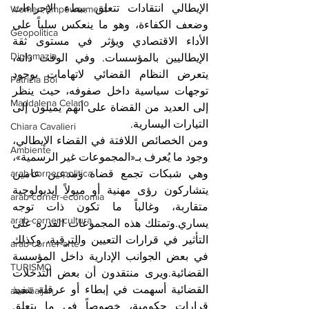
الإيطالي انتقادات تتعلق ببطء الإجراءات 
Women Empowerment
وضعف الكفاءة، وهو ما ينعكس سلباً على 
Geopolitica
الأداء الاقتصادي ويؤثر في مستوى ثقة 
Diplomazia
الإيطاليين بالمؤسسات. وفي الوقت ذاته، 
يتعرض النظام القضائي لاتهامات بوجود 
Patrizia Boi
توجهات سياسية داخل صفوفه، حيث ينظر 
Maddalena Celano
إلى العديد من القضاة على أنهم يميلون إلى 
التيارات اليسارية.
Chiara Cavalieri
ومن الخصائص اللافتة في القضاء الإيطالي، 
Ambiente
وجود ما يُعرف بـ«المجموعات غير الرسمية»، 
arab-corner-politica
وهي شبكات تجمع قضاة ومدعين عامين 
يتشاركون رؤى مهنية أو ميولاً إيديولوجية 
arab-corner-economia
متقاربة، وغالباً ما تكون ذات توجه 
arab-corner-cultura
يساري.وتمتلك هذه المجموعات القدرة على 
التأثير في قرارات التعيين والترقية، وكذلك 
arab-corner-arte
في بعض الجوانب الإدارية داخل المؤسسة 
TURISMO
القضائية.ويرى منتقدون أن بعض التدخلات 
القضائية أسهمت في إبطاء أو عرقلة تنفيذ 
azerbaijan
قرارات حكومية، خصوصاً في ما يتعلق 