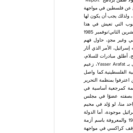
(3 تشرين الأول/أكتوبر 2025)، يتذكر Claudio Martelli أن كراكسي كاد يصل إلى حد الدفاع عن فلسطين في مواجهة 
إسرائيل، إذ كان يرى أن «إيطاليا ليست قوة عظمى، لكنها قوة إقليمية في البحر المتوسط، ولذلك يجب أن يكون لها 
صوت هنا، فهنا أرضها وحياتها، وعليها أن تسعى إلى علاقات سلمية مع جميع الشعوب التي تعيش في هذا 
الفضاء».ومن المعروف أيضًا الخطاب الذي ألقاه كراكسي في البرلمان الإيطالي في 6 تشرين الثاني/نوفمبر 1985 
حول السياسة الخارجية. فعلى الرغم من إدانته للإرهاب الفلسطيني واعتباره غير عقلاني وغير مجدٍ، حاول فهم 
دوافعه، بل أشار إلى نوع من المشروعية السياسية المرتبطة بواقع الاحتلال الذي تمارسه إسرائيل، الأمر الذي أثار 
احتجاجات من بعض النواب، خصوصًا من الحزب الجمهوري الإيطالي.وانطلاقًا من هذا النهج، أطلق مبادرات للسلام، 
وعمل على تفعيل الدبلوماسية الإيطالية في البحر المتوسط. وفي مناسبات عديدة التقى بـ Yasser Arafat، زعيم 
منظمة التحرير الفلسطينية، وهي شخصية مثيرة للجدل لكنها أصبحت آنذاك رمزًا للقضية الفلسطينية.كما واصل 
الخط السياسي الذي كان قد بدأه Aldo Moro، الذي كان من أوائل القادة الأوروبيين الذين اعترفوا بمنظمة التحرير 
الفلسطينية كمحاور دولي شرعي، محافظًا على حوار دائم مع عرفات، ومعترفًا بالمنظمة كمرجعية أساسية في 
القضية الفلسطينية.ومن اللافت أيضًا استحضار تصريح لـ Giulio Andreotti، الذي قال بصفته عضوًا في مجلس 
الشيوخ الإيطالي مدى الحياة، في 18 تموز/يوليو 2006 خلال حرب لبنان:«أعتقد أن كل واحد منا، لو وُلد في مخيم 
اعتقال ولم يكن لديه منذ خمسين عامًا أي أفق يقدمه لأبنائه، لكان إرهابيًا. […] دولة إسرائيل موجودة، أما الدولة 
العربية فلا».كما لا يمكن إغفال الحادثة الشهيرة التي وقعت في تشرين الأول/أكتوبر 1985 والمعروفة باسم أزمة 
سيغونيلا، والتي تُعد صفحةبارزة في تاريخ السياسة الخارجية الإيطالية. ففي تلك الأزمة وقف كراكسي في مواجهة 