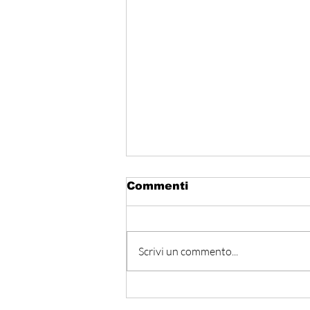
Commenti
Scrivi un commento...
Hormuz - Iran e Oman
verso l’accordo