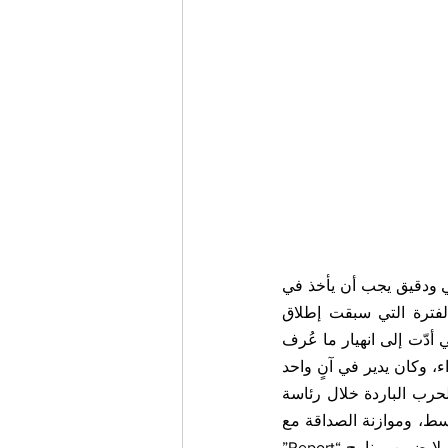
بعيدًا عن ازدواجية الأحكام حول الرجل والسياسي Bettino Craxi، فإن أي تحليل موضوعي ودقيق يجب أن يأخذ في 
الاعتبار بعض جوانب السياسة الخارجية الإيطالية في ثمانينيات القرن الماضي، وهي الفترة التي سبقت إطلاق 
التحقيقات القضائية المعروفة باسم Mani Pulite، وما تلاها من فضيحة Tangentopoli التي أدّت إلى انهيار ما عُرف 
بـ«الجمهورية الأولى» في إيطاليا.في ذلك الوقت، كان كراكسي يشغل منصب رئيس الوزراء، وكان يدير في آنٍ واحد 
محاولة تموضع لإيطاليا كوسيط بين الاتحاد السوفيتي والولايات المتحدة في ظل تصاعد الحرب الباردة خلال رئاسة 
Ronald Reagan. وفي الوقت نفسه، سعى إلى ترسيخ علاقة سلمية مع دول حوض المتوسط، وموازنة الصداقة مع 
إسرائيل مع اعتراف عادل بالقضية الفلسطينية.في مقابلة حديثة مع الصحفي جورجيو موتولا ضمن برنامج “Report” 