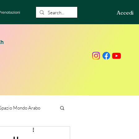
Accedi
Prenotazioni
ah
Spazio Mondo Arabo
ione