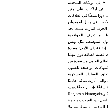
مباشرة مع إدارة Ronald Reagan، ورفض تسليم خاطفي السفينة الإيطالية Achille Lauro إلى الولايات المتحدة، 
متمسكًا بسيادة القضاء الإيطالي وحق إيطاليا في محاكمة المسؤولين عن الجريمة التي ارتُكبت على متن 
السفينة.هذه الوقائع تعيد رسم ملامح مرحلة لم تكن بعيدة زمنيًا، حاولت فيها إيطاليا أن تلعب دورًا نشطًا في العلاقات 
الدولية، وأن تقدم مساهمة بناءة في الحوار بين دول البحر المتوسط.ويشير الكاتب فيليبو سكونزا في مقال له بعنوان 
«عندما كانت إيطاليا في الجمهورية الأولى تدعم الفلسطينيين» إلى أن إيطاليا خلال سنوات الحرب الباردة عملت بجد 
للحفاظ على الحوار مع العالم العربي، سواء لأسباب استراتيجية أو اقتصادية. ففي إطار ما يُعرف بالـ«واقعية 
السياسية»، نجحت إيطاليا بعد الحرب العالمية الثانية في نسج شبكة علاقات مهمة مع دول المتوسط، مثل تونس 
بقيادة Habib Bourguiba، وليبيا بقيادة Muammar Gaddafi، ومصر بقيادة Anwar Sadat، إضافة إلى الأردن بقيادة 
Hussein of Jordan، والعراق بقيادة Ahmed Hassan al-Bakr ثم Saddam Hussein.ولعبت قضية الطاقة دورًا مهمًا 
في هذا التوجه، إذ سعت شركة ENI بقيادة Enrico Mattei إلى فتح مجالات نفوذ جديدة في العالم العربي مستفيدة من 
المزاج المناهض للاستعمار في تلك الدول.في المقابل، يبدو الصمت الإيطالي اليوم تجاه الانتهاكات الواضحة للقانون 
الدولي والإعلان العالمي لحقوق الإنسان أمرًا يصعب فهمه. ويتجلى ذلك سواء في ما يتعلق بالعمليات العسكرية 
الإسرائيلية في قطاع غزة خلال الحرب بين إسرائيل وحركة حماس التي اندلعت عام 2023، والتي أثارت نقاشًا عالميًا 
واسعًا حول توصيفها كإبادة جماعية، أو في ما يتعلق بالتدخلات الأميركية في شؤون فنزويلا سابقًا وإيران لاحقًا.ويبدو 
أن الحرص غير المشروط على تجنب أي موقف نقدي واضح تجاه الحليفين Donald Trump وBenjamin Netanyahu 
بات موقفًا يصعب قبوله، خصوصًا إذا استُحضر الدور الذي لعبته إيطاليا سابقًا كوسيط أساسي بين الغرب ومنظمة 
التحرير الفلسطينية.فقد كان Yasser Arafat يعوّل على إيطاليا للحصول على دعم أوروبا للقضية الفلسطينية، ولا 