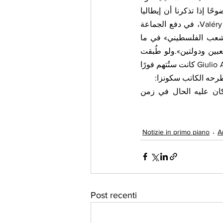
سيما للاعتراف بدولة فلسطينية يعيش فيها الشعب العربي بسلام.ويزداد هذا التناقض وضوحًا إذا تذكرنا أن إيطاليا 
كانت من بين الدول التي ساهمت، إلى جانب جهود الرئيس الفرنسي Valéry Giscard d’Estaing، في دفع الجماعة 
الاقتصادية الأوروبية عام 1980 إلى إعلان موقف رسمي يعترف «بالحقوق المشروعة للشعب الفلسطيني» في ما 
عُرف بـ إعلان البندقية 1980، وهو الإعلان الذي طرح لأول مرة بصورة واضحة مبدأ «شعبين ودولتين».ولو طُبقت 
اليوم المعايير السياسية السائدة، فمن المرجح أن شخصيات مثل Bettino Craxi وGiulio Andreotti كانت ستُتهم فورًا 
طرحه الكاتب سكونزا:
ما الذي تغيّر في السياسة الخارجية الإيطالية خلال الثلاثين عامًا الماضية مقارنة بما كان عليه الحال في زمن 
Notizie in primo piano
A
Post recenti