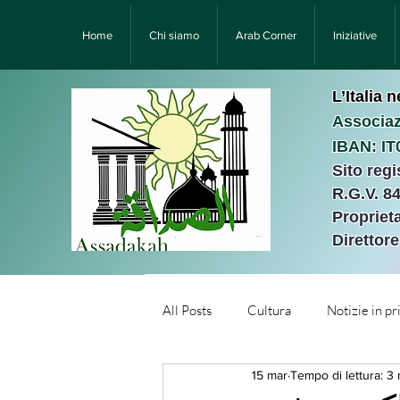
Home
Chi siamo
Arab Corner
Iniziative
L’Italia 
Associaz
IBAN: I
Sito reg
R.G.V. 8
Proprieta
Direttor
All Posts
Cultura
Notizie in p
15 mar
Tempo di lettura: 3
Նորություններ/Notizie Armen