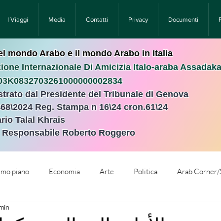
I Viaggi
Media
Contatti
Privacy
Documenti
nel mondo Arabo e il mondo Arabo in Italia
ione Internazionale Di Amicizia Italo-araba Assadak
T03K0832703261000000002834
istrato dal Presidente del Tribunale di Genova
468\2024 Reg. Stampa n 16\24 cron.61\24 ​
rio Talal Khrais
e Responsabile Roberto Roggero
rimo piano
Economia
Arte
Politica
Arab Corner/
 min
e
Comunicati Stampa
Cronaca
Tecnologia
Relig