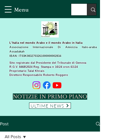
Menu
L’Italia nel mondo Arabo e il mondo Arabo in Italia
Associazione Internazionale Di Amicizia Italo-araba
Assadakah
IBAN: IT03K0832703261000000002834
Sito registrato dal Presidente del Tribunale di Genova
R.G.V. 8468\2024 Reg. Stampa n 16\24 cron.61\24 ​
Proprietario Talal Khrais
Direttore Responsabile Roberto Roggero
NOTIZIE IN PRIMO PIANO
ULTIME NEWS
Post
All Posts