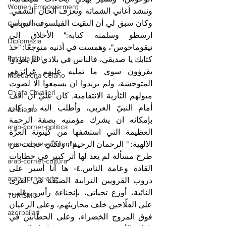
Women Empowerment
وننشد أغاني الشماتة ونعزف ألحان التشفي. 
وكان سبق لي أن التقيت الفيلسوف اليوناني 
Geopolitica
ارسطو وسلمته كتابه:" الأخلاق إلى 
Diplomazia
نيقوماخوس"، وهمست في أذنيه متوجعًا: "خذ 
Patrizia Boi
كتابك يا صديقي، فالناس في بلادي لم يعودوا 
يقرؤون سوى ما تمليه عليهم غرائزهم 
Maddalena Celano
المتوحشة، ولم يريدوا ان يسمعوا الّا لصوت 
Chiara Cavalieri
ميولهم الثأرية الانتقامية. كان عليّ أن أقف 
أمام النبيّ العربي، وأطلب اليه لو كان 
Ambiente
بإمكانه ان يشرك مؤمنيه بصفة الرحمة 
arab-corner-politica
العظيمة التي استشفها من كينونة العزّة 
الالهية: " الرحمان الرحيم"، ولكنّي خجلت من 
arab-corner-economia
طرح مسألة لم يعد لها أثر كبير في خطابات 
arab-corner-cultura
القادة وعامة الناس.٤- ها أنا أسير على 
arab-corner-arte
دروب القرويين الترابية الضيّقة في القرى 
النائية، أوزع تحياتي، بإنحناءة رأس وقلب، 
TURISMO
على الفلّاحين خلف محاريثهم، وعلى الرعيان 
azerbaijan
فوق المروج الخضراء، وعلى الحطّابين في 