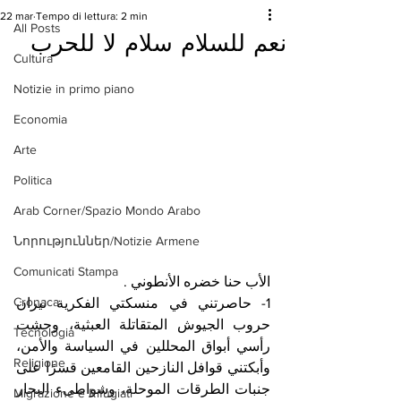
22 mar
Tempo di lettura: 2 min
All Posts
نعم للسلام سلام لا للحرب
Cultura
Notizie in primo piano
Economia
Arte
Politica
Arab Corner/Spazio Mondo Arabo
Նորություններ/Notizie Armene
Comunicati Stampa
الأب حنا خضره الأنطوني .
Cronaca
1- حاصرتني في منسكتي الفكرية نيران 
حروب الجيوش المتقاتلة العبثية، وحشت 
Tecnologia
رأسي أبواق المحللين في السياسة والأمن، 
Religione
وأبكتني قوافل النازحين القامعين قسرًا على 
جنبات الطرقات الموحلة، وشواطىء البحار 
Migrazione e Rifugiati