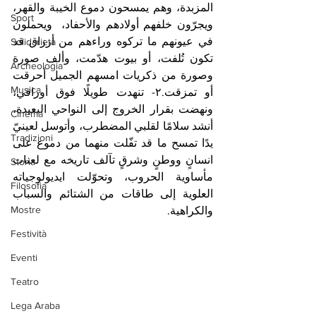
المزبدة، وهم يمسحون دموع الخيبة والقهر،  
Sport
ويجرّون خلفهم أولادهم والأحفاد،  ويحملون 
في عيونهم ما تركوه وراءهم من أرزاق قد 
Solidarietà
تكون تُلفت، أو بيوت هدّمت، وألف صورة 
Archeologia
وصورة من ذكريات امسهم الجميل أحرقت 
Musica
أو تمزقت.٢- تنهدت طويلًا فوق أوراقي، 
ونهضت بقرار الخروج إلى النواحي البعيدة، 
Cinema
أنشد سلامًا لقلبي المضطرب، وأتوسل لعينيّ 
Tradizioni
يدًا تمسح ما قد تفّلت منهما من دموع على 
انسانٍ ووطنٍ وشرقٍ تآلف تاريخه مع لعنات 
Storia
مأساوية الحروب، وتحوّلت ايديولوجياته 
Filosofia
العلوية إلى طاقات من الشتائم والسباب 
Mostre
والكراهية. 
Festività
Eventi
Teatro
Lega Araba