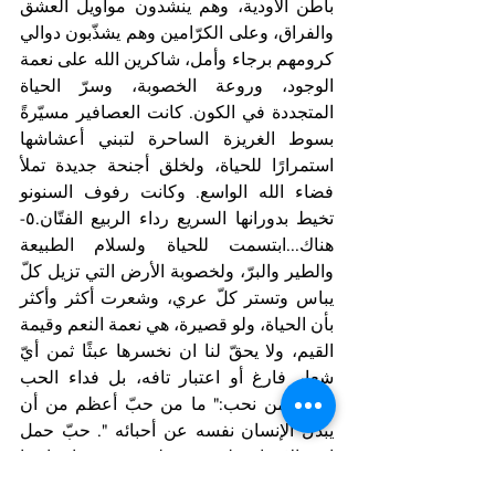
باطن الأودية، وهم ينشدون مواويل العشق 
والفراق، وعلى الكرّامين وهم يشذّبون دوالي 
كرومهم برجاء وأمل، شاكرين الله على نعمة 
الوجود، وروعة الخصوبة، وسرّ الحياة 
المتجددة في الكون. كانت العصافير مسيّرةً 
بسوط الغريزة الساحرة لتبني أعشاشها 
استمرارًا للحياة، ولخلق أجنحة جديدة تملأ 
فضاء الله الواسع. وكانت رفوف السنونو 
تخيط بدورانها السريع رداء الربيع الفتّان.٥-
هناك...ابتسمت للحياة ولسلام الطبيعة 
والطير والبرّ، ولخصوبة الأرض التي تزيل كلّ 
يباس وتستر كلّ عري، وشعرت أكثر وأكثر 
بأن الحياة، ولو قصيرة، هي نعمة النعم وقيمة 
القيم، ولا يحقّ لنا ان نخسرها عبثًا ثمن أيّ 
شعار فارغ أو اعتبار تافه، بل فداء الحب 
وحياة من نحب:" ما من حبّ أعظم من أن 
يبذل الإنسان نفسه عن أحبائه ". حبّ حمل 
ابن الإنسان ليموت على خشبة إنسانيتنا 
ليعطينا بها ملء الحياة.