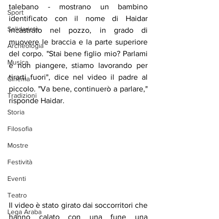
talebano - mostrano un bambino 
Sport
identificato con il nome di Haidar 
Solidarietà
incastrato nel pozzo, in grado di 
muovere le braccia e la parte superiore 
Archeologia
del corpo. "Stai bene figlio mio? Parlami 
Musica
e non piangere, stiamo lavorando per 
tirarti fuori", dice nel video il padre al 
Cinema
piccolo. "Va bene, continuerò a parlare," 
Tradizioni
risponde Haidar.
Storia
Filosofia
Mostre
Festività
Eventi
Teatro
Il video è stato girato dai soccorritori che 
Lega Araba
hanno calato con una fune una 