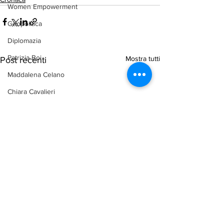
Women Empowerment
Geopolitica
Diplomazia
Patrizia Boi
Mostra tutti
Post recenti
Maddalena Celano
Chiara Cavalieri
Ambiente
arab-corner-politica
arab-corner-economia
arab-corner-cultura
arab-corner-arte
TURISMO
azerbaijan