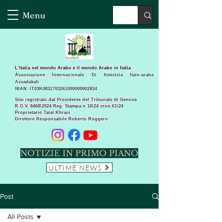
Menu
L’Italia nel mondo Arabo e il mondo Arabo in Italia
Associazione Internazionale Di Amicizia Italo-araba
Assadakah
IBAN: IT03K0832703261000000002834
Sito registrato dal Presidente del Tribunale di Genova
R.G.V. 8468\2024 Reg. Stampa n 16\24 cron.61\24 ​
Proprietario Talal Khrais
Direttore Responsabile Roberto Roggero
NOTIZIE IN PRIMO PIANO
ULTIME NEWS
Post
All Posts