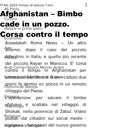
17 feb 2022
Tempo di lettura: 1 min
All Posts
Afghanistan – Bimbo
Cultura
cade in un pozzo.
Notizie in primo piano
Corsa contro il tempo
Economia
Assadakah Roma News – Un altro 
Arte
allarme, dopo il caso del piccolo 
Alfredino in Italia, e quello più recente 
Politica
del piccolo Rayan in Marocco. E' corsa 
Arab Corner/Spazio Mondo Arabo
contro il tempo in Afghanistan per 
Նորություններ/Notizie Armene
salvare un bambino di 9 anni caduto due 
giorni fa dentro un pozzo in un remoto 
Comunicati Stampa
villaggio del Paese.
Cronaca
L'operazione per salvare il bimbo 
afghano è scattata nel villaggio di 
Tecnologia
Shokak, nella provincia di Zabul. Video 
Religione
postati dai cittadini sui social media - 
compresi i funzionari del nuovo governo 
Migrazione e Rifugiati