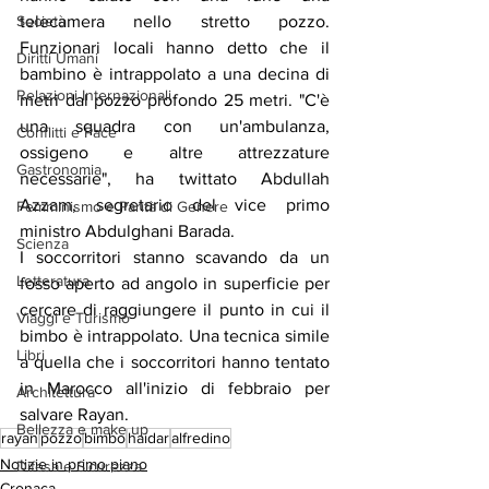
telecamera nello stretto pozzo. 
Società
Funzionari locali hanno detto che il 
Diritti Umani
bambino è intrappolato a una decina di 
Relazioni Internazionali
metri dal pozzo profondo 25 metri. "C'è 
una squadra con un'ambulanza, 
Conflitti e Pace
ossigeno e altre attrezzature 
Gastronomia
necessarie", ha twittato Abdullah 
Azzam, segretario del vice primo 
Femminismo e Parità di Genere
ministro Abdulghani Barada.
Scienza
I soccorritori stanno scavando da un 
Letteratura
fosso aperto ad angolo in superficie per 
cercare di raggiungere il punto in cui il 
Viaggi e Turismo
bimbo è intrappolato. Una tecnica simile 
Libri
a quella che i soccorritori hanno tentato 
in Marocco all'inizio di febbraio per 
Architettura
salvare Rayan.
Bellezza e make up
rayan
pozzo
bimbo
haidar
alfredino
Notizie in primo piano
Difesa e Sicurezza
Cronaca