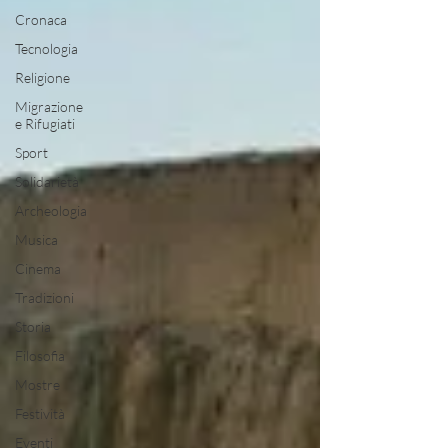
Cronaca
Tecnologia
Religione
Migrazione
e Rifugiati
Sport
Solidarietà
Archeologia
Musica
Cinema
Tradizioni
Storia
Filosofia
Mostre
Festività
Eventi