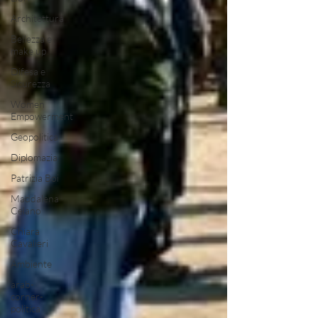
Architettura
Bellezza e
make up
Difesa e
Sicurezza
Women
Empowerment
Geopolitica
Diplomazia
Patrizia Boi
Maddalena
Celano
Chiara
Cavalieri
Ambiente
arab-
corner-
politica