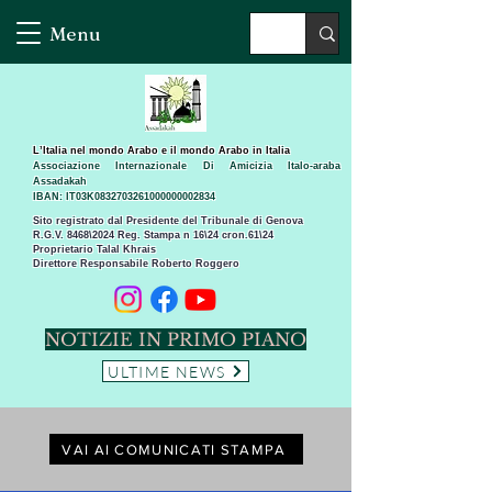
Menu
L’Italia nel mondo Arabo e il mondo Arabo in Italia
Associazione Internazionale Di Amicizia Italo-araba
Assadakah
IBAN: IT03K0832703261000000002834
Sito registrato dal Presidente del Tribunale di Genova
R.G.V. 8468\2024 Reg. Stampa n 16\24 cron.61\24 ​
Proprietario Talal Khrais
Direttore Responsabile Roberto Roggero
NOTIZIE IN PRIMO PIANO
ULTIME NEWS
VAI AI COMUNICATI STAMPA