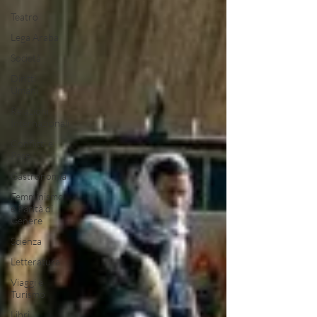
Teatro
Lega Araba
Società
Diritti
Umani
Relazioni
Internazionali
Conflitti e
Pace
Gastronomia
Femminismo
e Parità di
Genere
Scienza
Letteratura
Viaggi e
Turismo
Libri