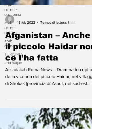
arab-
corner-
economia
arab-
corner-
-
cultura
18 feb 2022
Tempo di lettura: 1 min
arab-
Afganistan – Anche
corner-arte
TURISMO
il piccolo Haidar non
azerbaijan
ce l’ha fatta
Assadakah Roma News – Drammatico epilogo
della vicenda del piccolo Haidar, nel villaggio
di Shokak (provincia di Zabul, nel sud-est
del...