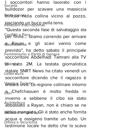
I soccorritori hanno lavorato con i 
Società
bulldozer per scavare una massiccia 
Diritti Umani
trincea nella collina vicino al pozzo, 
lasciando un buco nella terra.
Relazioni Internazionali
"Questa seconda fase di salvataggio sta 
Conflitti e Pace
per finire... stiamo correndo per arrivare 
a Rayan e gli scavi vanno come 
Gastronomia
previsto", ha detto sabato il principale 
Femminismo e Parità di Genere
soccorritore Abdelhadi Tamrani alla TV 
di stato 2M. La testata giornalistica 
Scienza
statale SNRT News ha citato venerdì un 
Letteratura
soccorritore dicendo che il ragazzo è 
Viaggi e Turismo
ancora vivo. La regione collinare intorno 
a Chefchaouen è molto fredda in 
Libri
inverno e sebbene il cibo sia stato 
Architettura
abbassato a Rayan, non è chiaro se ne 
abbia mangiato. Gli è stato anche fornita 
Bellezza e make up
acqua e ossigeno tramite un tubo. Un 
Difesa e Sicurezza
testimone locale ha detto che lo scavo 