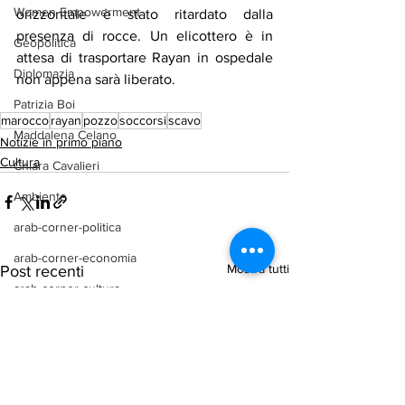
Women Empowerment
orizzontale è stato ritardato dalla 
presenza di rocce. Un elicottero è in 
Geopolitica
attesa di trasportare Rayan in ospedale 
Diplomazia
non appena sarà liberato.
Patrizia Boi
marocco
rayan
pozzo
soccorsi
scavo
Maddalena Celano
Notizie in primo piano
Cultura
Chiara Cavalieri
Ambiente
arab-corner-politica
arab-corner-economia
Mostra tutti
Post recenti
arab-corner-cultura
arab-corner-arte
TURISMO
azerbaijan