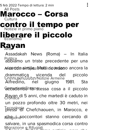
5 feb 2022
Tempo di lettura: 2 min
All Posts
Marocco – Corsa
Cultura
contro il tempo per
Notizie in primo piano
liberare il piccolo
Economia
Rayan
Arte
Assadakah News (Roma) – In Italia 
Politica
abbiamo un triste precedente per una 
vicenda simile. Molti ricordano ancora la 
Arab Corner/Spazio Mondo Arabo
drammatica vicenda del piccolo 
Նորություններ/Notizie Armene
Alfredino, nel giugno 1981. Sta 
Comunicati Stampa
accadendo la stessa cosa a il piccolo 
Rayan di 5 anni, che martedi è caduto in 
Cronaca
un pozzo profondo oltre 30 metri, nei 
Tecnologia
pressi di Chefchaouen, in Marocco, e 
che i soccorritori stanno cercando di 
Religione
salvare, in una spasmodica corsa contro 
Migrazione e Rifugiati