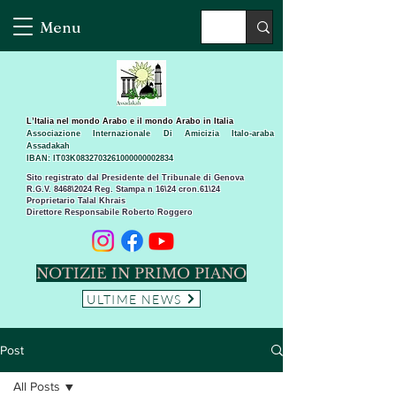
Menu
L’Italia nel mondo Arabo e il mondo Arabo in Italia
Associazione Internazionale Di Amicizia Italo-araba
Assadakah
IBAN: IT03K0832703261000000002834
Sito registrato dal Presidente del Tribunale di Genova
R.G.V. 8468\2024 Reg. Stampa n 16\24 cron.61\24 ​
Proprietario Talal Khrais
Direttore Responsabile Roberto Roggero
NOTIZIE IN PRIMO PIANO
ULTIME NEWS
Post
All Posts