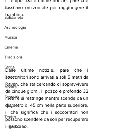
il tempo. Dalle ultime notizie, pare che 
Sport
lo scavo orizzontale per raggiungere il 
bambino.
Solidarietà
Archeologia
Musica
Cinema
Tradizioni
Storia
Dalle ultime notizie, pare che i 
soccorritori sono arrivati a soli 5 metri da 
Filosofia
Rayan, che sta cercando di sopravvivere 
Mostre
da cinque giorni. Il pozzo è profondo 32 
Festività
metri e si restringe mentre scende da un 
diametro di 45 cm nella parte superiore, 
Eventi
il che significa che i soccorritori non 
Teatro
possono scendere da soli per recuperare 
il bambino.
Lega Araba