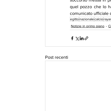
soccorso messa in pie
quel pozzo che lo ha 
comunicato ufficiale
egitto
nazionale
calcio
raya
Notizie in primo piano
C
Post recenti