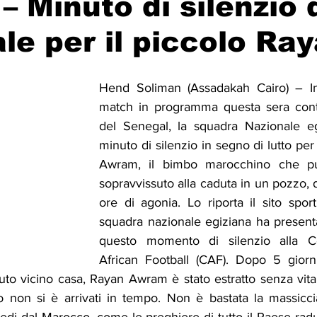
 – Minuto di silenzio 
le per il piccolo Ra
Solidarietà
Archeologia
Musica
Cinema
Tr
Hend Soliman (Assadakah Cairo) – In
tà
Eventi
Teatro
Lega Araba
Società
Dirit
match in programma questa sera contr
del Senegal, la squadra Nazionale eg
minuto di silenzio in segno di lutto per 
itti e Pace
Gastronomia
Awram, il bimbo marocchino che pu
sopravvissuto alla caduta in un pozzo, 
ore di agonia. Lo riporta il sito sporti
squadra nazionale egiziana ha presentat
questo momento di silenzio alla Co
African Football (CAF). Dopo 5 giorn
to vicino casa, Rayan Awram è stato estratto senza vita d
lo non si è arrivati in tempo. Non è bastata la massicci