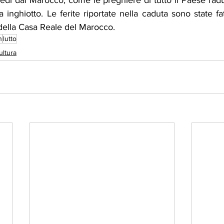
di dal Marocco, come le preghiere di tutto il Paese radu
inghiotto. Le ferite riportate nella caduta sono state fata
 della Casa Reale del Marocco.
n
lutto
ultura