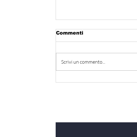
Commenti
Scrivi un commento...
Hormuz - Iran e Oman
verso l’accordo
ufficiale?
Iscriviti alla nostra Ne