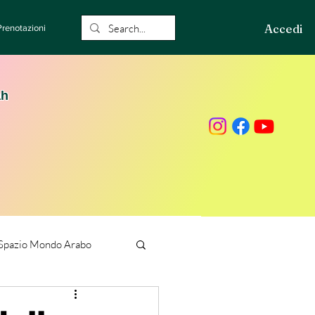
Accedi
Prenotazioni
ah
Spazio Mondo Arabo
ione