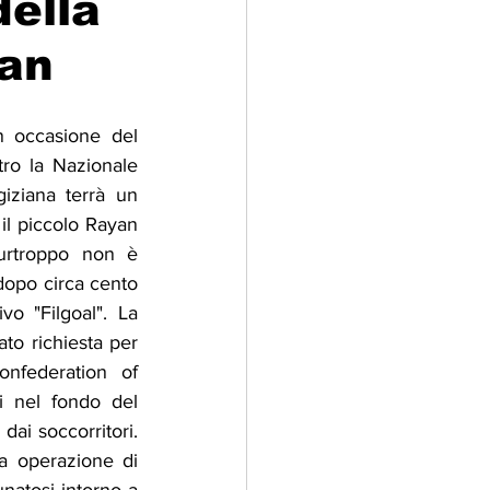
della
yan
adizioni
Storia
 occasione del 
ti Umani
o la Nazionale 
iziana terrà un 
il piccolo Rayan 
rtroppo non è 
dopo circa cento 
vo "Filgoal". La 
o richiesta per 
nfederation of 
i nel fondo del 
ai soccorritori. 
a operazione di 