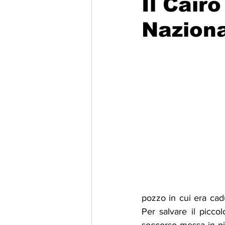
Il Cairo
Naziona
Migrazione e Rifugiati
Sport
Filosofia
Mostre
Festivi
Relazioni Internazionali
Confl
pozzo in cui era cadu
Per salvare il picco