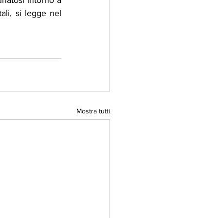
natosi intorno a 
li, si legge nel 
Mostra tutti