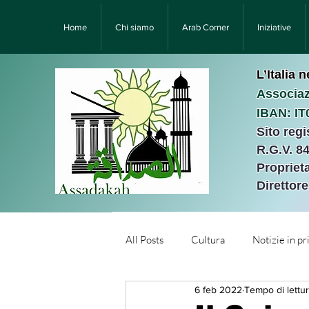
Home
Chi siamo
Arab Corner
Iniziative
L’Italia 
Associaz
IBAN: I
Sito reg
R.G.V. 8
Proprieta
Direttor
All Posts
Cultura
Notizie in p
6 feb 2022
Tempo di lettur
Նորություններ/Notizie Armen