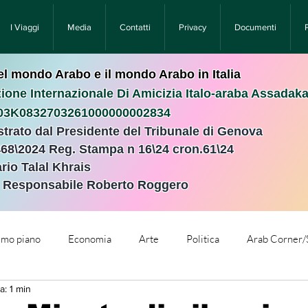
I Viaggi
Media
Contatti
Privacy
Documenti
nel mondo Arabo e il mondo Arabo in Italia
ione Internazionale Di Amicizia Italo-araba Assadak
T03K0832703261000000002834
istrato dal Presidente del Tribunale di Genova
468\2024 Reg. Stampa n 16\24 cron.61\24 ​
rio Talal Khrais
e Responsabile Roberto Roggero
rimo piano
Economia
Arte
Politica
Arab Corner/
a: 1 min
e
Comunicati Stampa
Cronaca
Tecnologia
Relig