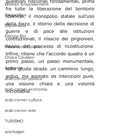
questioni nazionali fondamentali, prima 
Women Empowerment
fra tutte la liberazione del territorio 
Geopolitica
libanese, il monopolio statale sull'uso 
della forza, il ritorno della decisione di 
Diplomazia
guerra e di pace alle istituzioni 
Patrizia Boi
costituzionali, il rilascio dei prigionieri, 
l'avvio del processo di ricostruzione. 
Maddalena Celano
Infine, ritiene che l'accordo quadro è un 
Chiara Cavalieri
primo passo, un passo monumentale, 
Ambiente
sulla giusta strada: un cammino lungo, 
arduo, ma animato da intenzioni pure, 
arab-corner-politica
una visione chiara e una volontà 
arab-corner-economia
incrollabile.
arab-corner-cultura
arab-corner-arte
TURISMO
azerbaijan