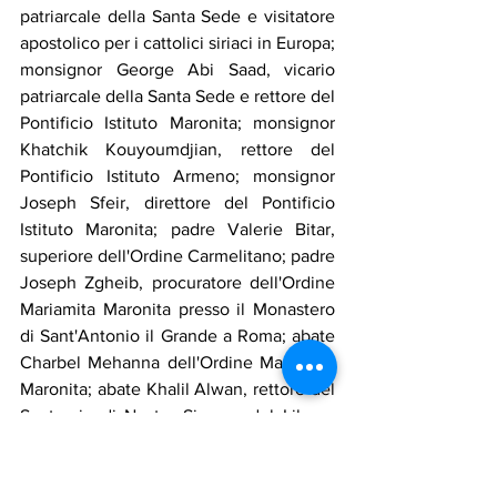
patriarcale della Santa Sede e visitatore 
apostolico per i cattolici siriaci in Europa; 
monsignor George Abi Saad, vicario 
patriarcale della Santa Sede e rettore del 
Pontificio Istituto Maronita; monsignor 
Khatchik Kouyoumdjian, rettore del 
Pontificio Istituto Armeno; monsignor 
Joseph Sfeir, direttore del Pontificio 
Istituto Maronita; padre Valerie Bitar, 
superiore dell'Ordine Carmelitano; padre 
Joseph Zgheib, procuratore dell'Ordine 
Mariamita Maronita presso il Monastero 
di Sant'Antonio il Grande a Roma; abate 
Charbel Mehanna dell'Ordine Mariamita 
Maronita; abate Khalil Alwan, rettore del 
Santuario di Nostra Signora del Libano 
ad Harissa; e Carla  Jazzar, 
ambasciatrice libanese in Italia. La 
console presso l'ambasciata libanese 