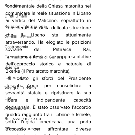
fondamentale della Chiesa maronita nel 
Società
comunicare la reale situazione in Libano 
Diritti Umani
ai vertici del Vaticano, soprattutto in 
Relazioni Internazionali
considerazione della delicata situazione 
che il Libano sta attualmente 
Conflitti e Pace
attraversando. Ha elogiato le posizioni 
Gastronomia
sovrane del Patriarca Rai, 
considerandole rappresentative 
Femminismo e Parità di Genere
dell'approccio storico e naturale di 
Scienza
Bkerke (il Patriarcato maronita).
Letteratura
Ha lodato gli sforzi del Presidente 
Joseph Aoun per consolidare la 
Viaggi e Turismo
sovranità statale e ripristinare la sua 
Libri
libera e indipendente capacità 
decisionale. È stato osservato l'accordo 
Architettura
quadro raggiunto tra il Libano e Israele, 
Bellezza e make up
sotto l'egida americana, una porta 
d'accesso per affrontare diverse 
Difesa e Sicurezza