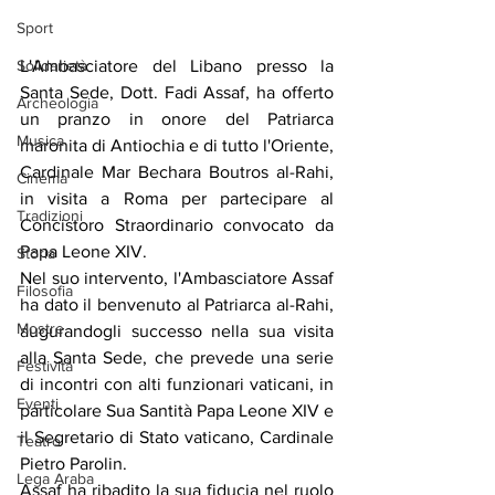
Sport
L'Ambasciatore del Libano presso la 
Solidarietà
Santa Sede, Dott. Fadi Assaf, ha offerto 
Archeologia
un pranzo in onore del Patriarca 
Musica
maronita di Antiochia e di tutto l'Oriente, 
Cardinale Mar Bechara Boutros al-Rahi, 
Cinema
in visita a Roma per partecipare al 
Tradizioni
Concistoro Straordinario convocato da 
Papa Leone XIV.
Storia
Nel suo intervento, l'Ambasciatore Assaf 
Filosofia
ha dato il benvenuto al Patriarca al-Rahi, 
Mostre
augurandogli successo nella sua visita 
alla Santa Sede, che prevede una serie 
Festività
di incontri con alti funzionari vaticani, in 
Eventi
particolare Sua Santità Papa Leone XIV e 
il Segretario di Stato vaticano, Cardinale 
Teatro
Pietro Parolin.
Lega Araba
Assaf ha ribadito la sua fiducia nel ruolo 