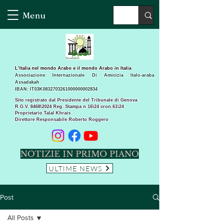
Menu
L’Italia nel mondo Arabo e il mondo Arabo in Italia
Associazione Internazionale Di Amicizia Italo-araba
Assadakah
IBAN: IT03K0832703261000000002834
Sito registrato dal Presidente del Tribunale di Genova
R.G.V. 8468\2024 Reg. Stampa n 16\24 cron.61\24 ​
Proprietario Talal Khrais
Direttore Responsabile Roberto Roggero
NOTIZIE IN PRIMO PIANO
ULTIME NEWS
Post
All Posts