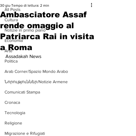
30 giu
Tempo di lettura: 2 min
All Posts
Ambasciatore Assaf
Cultura
rende omaggio al
Notizie in primo piano
Patriarca Rai in visita
Economia
a Roma
Arte
Assadakah News
Politica
Arab Corner/Spazio Mondo Arabo
Նորություններ/Notizie Armene
Comunicati Stampa
Cronaca
Tecnologia
Religione
Migrazione e Rifugiati