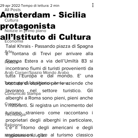
29 apr 2022
Tempo di lettura: 2 min
All Posts
Amsterdam - Sicilia
Cultura
protagonista
Notizie in primo piano
all’Istituto di Cultura
Economia
Talal Khrais - Passando piazza di Spagna 
Arte
e fontana di Trevi per arrivare alla 
Stampa Estera a via dell’Umiltà 83 si 
Politica
incontrano fiumi di turisti provenienti da 
Arab Corner/Spazio Mondo Arabo
tutta l’Europa e dal mondo. E’ una 
Նորություններ/Notizie Armene
boccata di ossigeno per le aziende che 
lavorano nel settore turistico. Gli 
Comunicati Stampa
alberghi a Roma sono pieni, pieni anche 
Cronaca
i ristoranti. Si registra un incremento del 
turismo straniero come raccontano i 
Tecnologia
proprietari degli alberghi in particolare, 
Religione
c’è il ritorno degli americani e degli 
anglosassoni, oltre al turismo classico 
Migrazione e Rifugiati