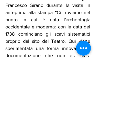
Francesco Sirano durante la visita in 
anteprima alla stampa “Ci troviamo nel 
punto in cui è nata l'archeologia 
occidentale e moderna: con la data del 
1738 cominciano gli scavi sistematici 
proprio dal sito del Teatro. Qui viene 
sperimentata una forma innovativa di 
documentazione che non era stata 
realizzata fino ad allora: qui, ad esempio, 
viene realizzato un plastico del 1802 che 
è basato su quello del Settecento che 
era stato rovinato da un incendio, e che 
noi esponiamo”.
cultura
sicilia
pompei
ercolano
amsterdam
Notizie in primo piano
Cultura