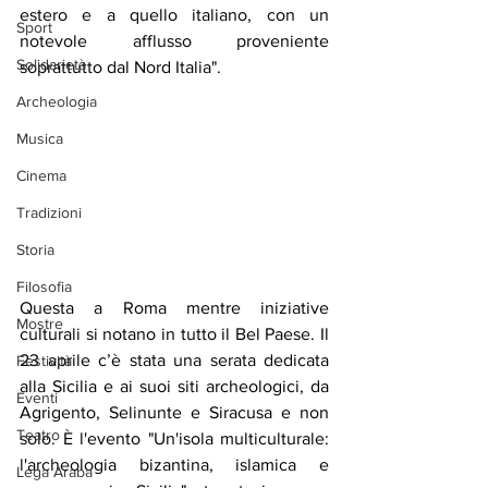
estero e a quello italiano, con un 
Sport
notevole afflusso proveniente 
Solidarietà
soprattutto dal Nord Italia".
Archeologia
Musica
Cinema
Tradizioni
Storia
Filosofia
Questa a Roma mentre iniziative 
Mostre
culturali si notano in tutto il Bel Paese. Il 
23 aprile c’è stata una serata dedicata 
Festività
alla Sicilia e ai suoi siti archeologici, da 
Eventi
Agrigento, Selinunte e Siracusa e non 
Teatro
solo. È l'evento "Un'isola multiculturale: 
l'archeologia bizantina, islamica e 
Lega Araba