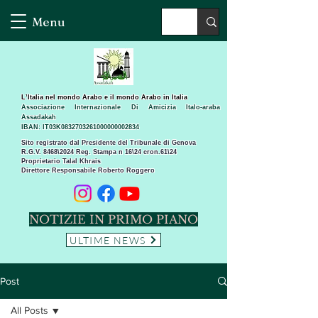
Menu
L’Italia nel mondo Arabo e il mondo Arabo in Italia
Associazione Internazionale Di Amicizia Italo-araba
Assadakah
IBAN: IT03K0832703261000000002834
Sito registrato dal Presidente del Tribunale di Genova
R.G.V. 8468\2024 Reg. Stampa n 16\24 cron.61\24 ​
Proprietario Talal Khrais
Direttore Responsabile Roberto Roggero
NOTIZIE IN PRIMO PIANO
ULTIME NEWS
Post
All Posts