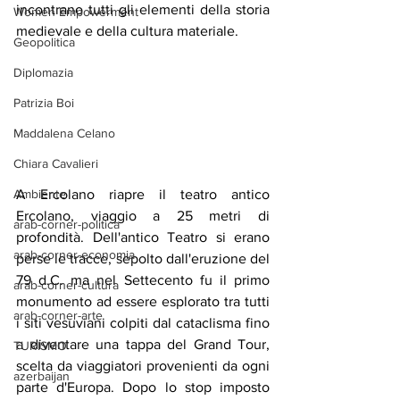
incontrano tutti gli elementi della storia 
Women Empowerment
medievale e della cultura materiale.
Geopolitica
Diplomazia
Patrizia Boi
Maddalena Celano
Chiara Cavalieri
Ambiente
A Ercolano riapre il teatro antico 
Ercolano, viaggio a 25 metri di 
arab-corner-politica
profondità. Dell'antico Teatro si erano 
arab-corner-economia
perse le tracce, sepolto dall'eruzione del 
79 d.C. ma nel Settecento fu il primo 
arab-corner-cultura
monumento ad essere esplorato tra tutti 
arab-corner-arte
i siti vesuviani colpiti dal cataclisma fino 
a diventare una tappa del Grand Tour, 
TURISMO
scelta da viaggiatori provenienti da ogni 
azerbaijan
parte d'Europa. Dopo lo stop imposto 