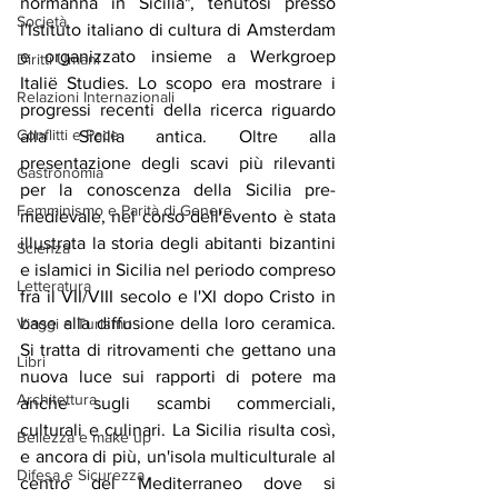
normanna in Sicilia", tenutosi presso 
Società
l'Istituto italiano di cultura di Amsterdam 
e organizzato insieme a Werkgroep 
Diritti Umani
Italië Studies. Lo scopo era mostrare i 
Relazioni Internazionali
progressi recenti della ricerca riguardo 
Conflitti e Pace
alla Sicilia antica. Oltre alla 
presentazione degli scavi più rilevanti 
Gastronomia
per la conoscenza della Sicilia pre-
Femminismo e Parità di Genere
medievale, nel corso dell'evento è stata 
illustrata la storia degli abitanti bizantini 
Scienza
e islamici in Sicilia nel periodo compreso 
Letteratura
fra il VII/VIII secolo e l'XI dopo Cristo in 
base alla diffusione della loro ceramica. 
Viaggi e Turismo
Si tratta di ritrovamenti che gettano una 
Libri
nuova luce sui rapporti di potere ma 
Architettura
anche sugli scambi commerciali, 
culturali e culinari. La Sicilia risulta così, 
Bellezza e make up
e ancora di più, un'isola multiculturale al 
Difesa e Sicurezza
centro del Mediterraneo dove si 