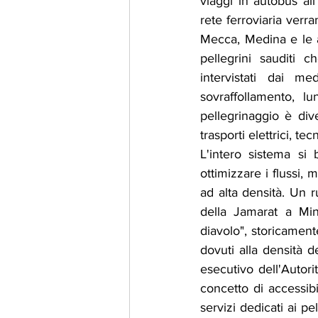
viaggi in autobus all
rete ferroviaria verra
Mecca, Medina e le ar
pellegrini sauditi c
intervistati dai m
sovraffollamento, lu
pellegrinaggio è div
trasporti elettrici, te
L'intero sistema si 
ottimizzare i flussi, m
ad alta densità. Un r
della Jamarat a Mina
diavolo", storicament
dovuti alla densità d
esecutivo dell'Autori
concetto di accessibi
servizi dedicati ai pe