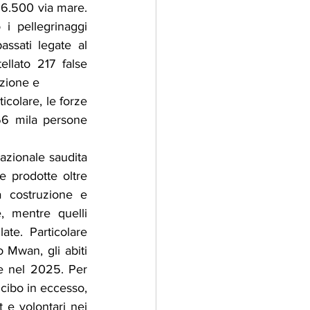
i 6.500 via mare. 
i pellegrinaggi 
ssati legate al 
llato 217 false 
azione e
ticolare, le forze 
66 mila persone 
azionale saudita 
e prodotte oltre 
a costruzione e 
, mentre quelli 
te. Particolare 
 Mwan, gli abiti 
te nel 2025. Per 
cibo in eccesso, 
 e volontari nei 