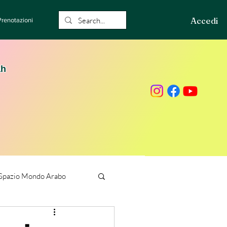
Accedi
Prenotazioni
ah
Spazio Mondo Arabo
ione