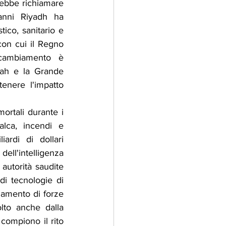
rebbe richiamare 
anni Riyadh ha 
ico, sanitario e 
con cui il Regno 
 cambiamento è 
fah e la Grande 
nere l'impatto 
ortali durante i 
alca, incendi e 
ardi di dollari 
dell'intelligenza 
autorità saudite 
i tecnologie di 
gamento di forze 
lto anche dalla 
compiono il rito 