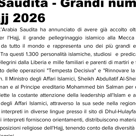
Saudita - Grandi num
ajj 2026
Solidarietà
Archeologia
Musica
Cinema
Tr
rabia Saudita ha annunciato di avere già accolto oltre
 per l'Hajj, il grande pellegrinaggio islamico alla Mecc
tà
Eventi
Teatro
Lega Araba
Società
Dirit
da tutto il mondo e rappresenta uno dei più grandi eve
 Tra questi 1.300 personalità islamiche, studiosi  e predica
egrini dalla Liberia e mille familiari e parenti di martiri e 
itti e Pace
Gastronomia
to delle operazioni "Tempesta Decisiva" e "Rinnovare la 
 Il Ministro degli Affari Islamici, Sheikh Abdullatif Al-She
lman e al Principe ereditario Mohammed bin Salman per que
lette la costante attenzione della leadership all'Islam e 
degli Affari Islamici, attraverso la sua sede nella regio
interpreti in diverse lingue presso il sito di Dhul-Hulayfah
Gli interpreti forniscono orientamenti, distribuiscono materi
disposizioni religiose dell'Hajj, tenendo conto della diversità 