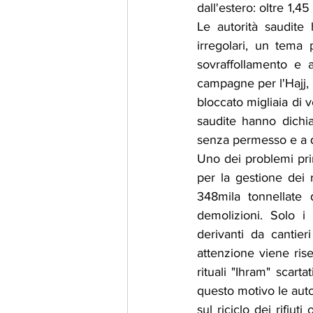
dall'estero: oltre 1,4
Le autorità saudite
irregolari, un tema 
sovraffollamento e a
campagne per l'Hajj, 
bloccato migliaia di vei
saudite hanno dichia
senza permesso e a qu
Uno dei problemi prin
per la gestione dei r
348mila tonnellate d
demolizioni. Solo i 
derivanti da cantier
attenzione viene riser
rituali "Ihram" scart
questo motivo le auto
sul riciclo dei rifiut