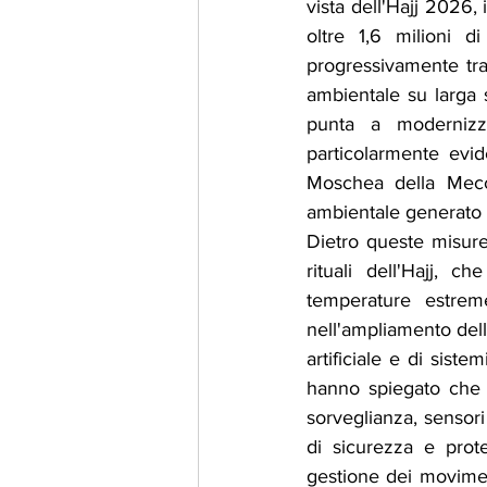
vista dell'Hajj 2026,
oltre 1,6 milioni d
progressivamente tras
ambientale su larga s
punta a modernizza
particolarmente evid
Moschea della Mecca
ambientale generato d
Dietro queste misure 
rituali dell'Hajj, 
temperature estreme
nell'ampliamento delle 
artificiale e di sist
hanno spiegato che i
sorveglianza, sensori
di sicurezza e prote
gestione dei moviment