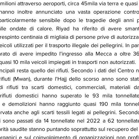
5 milioni attraverso aeroporti, circa 45mila via terra e quas
 hanno inoltre annunciato una vasta operazione contro 
particolarmente sensibile dopo le tragedie degli anni pa
lle ondate di calore. Riyad ha riferito di avere smante
respinto centinaia di migliaia di persone prive di autorizz
coli utilizzati per il trasporto illegale dei pellegrini. In par
rato di avere impedito l'ingresso alla Mecca a oltre 3
asi 10 mila veicoli impiegati in trasporti non autorizzati.
cipali resta quello dei rifiuti. Secondo i dati del Centro n
ifiuti (Mwan), durante l'Hajj dello scorso anno sono stat
i rifiuti tra scarti domestici, commerciali, materiali d
rifiuti domestici hanno superato le 93 mila tonnellate
i e demolizioni hanno raggiunto quasi 190 mila tonnella
vata anche agli scarti tessili legati ai pellegrini. Secondo
ati sono passati da 14 tonnellate nel 2022 a 62 tonnella
rità saudite stanno puntando soprattutto sul recupero del 
i organici e sul coinvolgimento di organizzazioni non profit