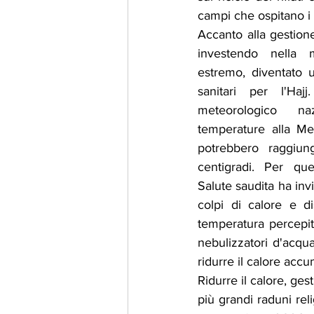
campi che ospitano i 
Accanto alla gestione 
investendo nella m
estremo, diventato un
sanitari per l'Haj
meteorologico naz
temperature alla Me
potrebbero raggiun
centigradi. Per que
Salute saudita ha invi
colpi di calore e d
temperatura percepita 
nebulizzatori d'acqu
ridurre il calore accum
Ridurre il calore, gest
più grandi raduni reli