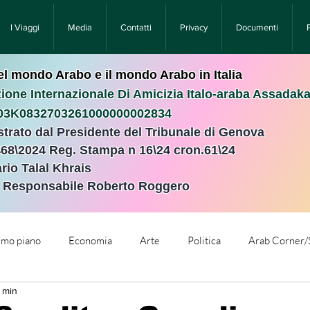
I Viaggi
Media
Contatti
Privacy
Documenti
nel mondo Arabo e il mondo Arabo in Italia
ione Internazionale Di Amicizia Italo-araba Assadak
T03K0832703261000000002834
istrato dal Presidente del Tribunale di Genova
468\2024 Reg. Stampa n 16\24 cron.61\24 ​
rio Talal Khrais
e Responsabile Roberto Roggero
rimo piano
Economia
Arte
Politica
Arab Corner/
6 min
e
Comunicati Stampa
Cronaca
Tecnologia
Relig