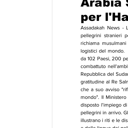
Arabia 
per l'H
Migrazione e Rifugiati
Sport
Assadakah News - L'A
pellegrini stranieri
Filosofia
Mostre
Festivi
richiama musulmani 
logistici del mondo. 
da 102 Paesi, 200 pell
Relazioni Internazionali
Confl
combattuto nell'ambi
Repubblica del Sudan.
gratitudine al Re Sa
che a suo avviso "rif
mondo". Il Ministero 
disposto l'impiego di 
pellegrini in arrivo. 
illustrano i riti e le 