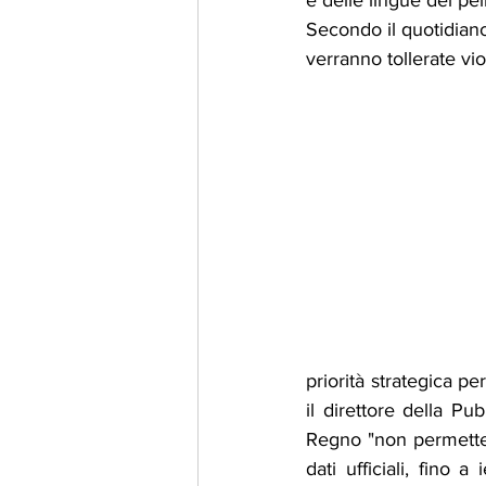
e delle lingue dei pell
Secondo il quotidiano
verranno tollerate vio
priorità strategica p
il direttore della P
Regno "non permetterà
dati ufficiali, fino 