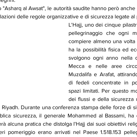
egrini.
 "Asharq al Awsat", le autorità saudite hanno però anche 
lazioni delle regole organizzative e di sicurezza legate al
L'Hajj, uno dei cinque pilastri
pellegrinaggio che ogni 
compiere almeno una volta ne
ha la possibilità fisica ed eco
svolgono ogni anno nella cit
Mecca e nelle aree circos
Muzdalifa e Arafat, attiran
di fedeli concentrate in po
spazi limitati. Per questo mot
dei flussi e della sicurezza
er Riyadh. Durante una conferenza stampa delle forze di si
ubblica sicurezza, il generale Mohammed al Bassami, ha di
 alcuna pratica che distolga l'Hajj dai suoi obiettivi relig
a ieri pomeriggio erano arrivati nel Paese 1.518.153 pelleg