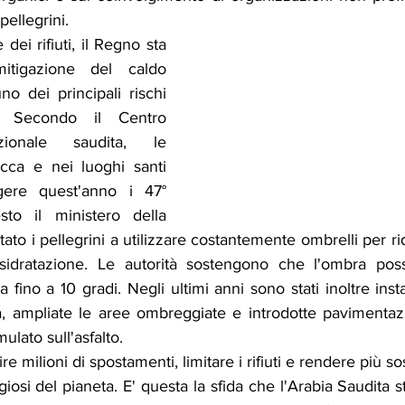
pellegrini.
dei rifiuti, il Regno sta 
itigazione del caldo 
o dei principali rischi 
j. Secondo il Centro 
ionale saudita, le 
cca e nei luoghi santi 
gere quest'anno i 47° 
sto il ministero della 
tato i pellegrini a utilizzare costantemente ombrelli per ridu
isidratazione. Le autorità sostengono che l'ombra poss
fino a 10 gradi. Negli ultimi anni sono stati inoltre instal
a, ampliate le aree ombreggiate e introdotte pavimentazio
ulato sull'asfalto.
ire milioni di spostamenti, limitare i rifiuti e rendere più so
giosi del pianeta. E' questa la sfida che l'Arabia Saudita s