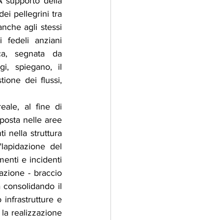
A supporto della 
i pellegrini tra 
nche agli stessi 
 fedeli anziani 
ca, segnata da 
i, spiegano, il 
one dei flussi, 
ale, al fine di 
sposta nelle aree 
 nella struttura 
lapidazione del 
enti e incidenti 
azione - braccio 
 consolidando il 
infrastrutture e 
 la realizzazione 