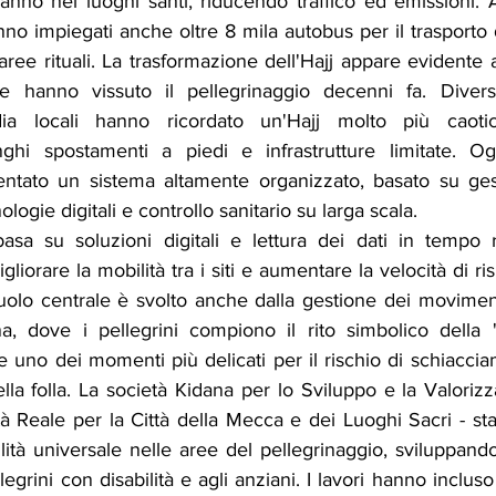
'anno nei luoghi santi, riducendo traffico ed emissioni. 
nno impiegati anche oltre 8 mila autobus per il trasporto de
ee rituali. La trasformazione dell'Hajj appare evidente a
he hanno vissuto il pellegrinaggio decenni fa. Diversi
edia locali hanno ricordato un'Hajj molto più caoti
nghi spostamenti a piedi e infrastrutture limitate. Ogg
entato un sistema altamente organizzato, basato su gesti
cnologie digitali e controllo sanitario su larga scala.
basa su soluzioni digitali e lettura dei dati in tempo re
igliorare la mobilità tra i siti e aumentare la velocità di ri
uolo centrale è svolto anche dalla gestione dei movimenti
, dove i pellegrini compiono il rito simbolico della "
e uno dei momenti più delicati per il rischio di schiacciam
ella folla. La società Kidana per lo Sviluppo e la Valorizz
tà Reale per la Città della Mecca e dei Luoghi Sacri - sta
lità universale nelle aree del pellegrinaggio, sviluppando 
llegrini con disabilità e agli anziani. I lavori hanno incluso