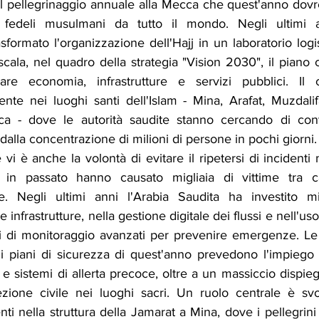
 il pellegrinaggio annuale alla Mecca che quest'anno dov
i fedeli musulmani da tutto il mondo. Negli ultimi 
formato l'organizzazione dell'Hajj in un laboratorio logist
cala, nel quadro della strategia "Vision 2030", il piano 
re economia, infrastrutture e servizi pubblici. Il
ente nei luoghi santi dell'Islam - Mina, Arafat, Muzdali
 - dove le autorità saudite stanno cercando di conte
alla concentrazione di milioni di persone in pochi giorni.
vi è anche la volontà di evitare il ripetersi di incidenti m
che in passato hanno causato migliaia di vittime tra c
. Negli ultimi anni l'Arabia Saudita ha investito mili
infrastrutture, nella gestione digitale dei flussi e nell'uso 
emi di monitoraggio avanzati per prevenire emergenze. Le 
 piani di sicurezza di quest'anno prevedono l'impiego d
 e sistemi di allerta precoce, oltre a un massiccio dispie
zione civile nei luoghi sacri. Un ruolo centrale è svo
i nella struttura della Jamarat a Mina, dove i pellegrini 