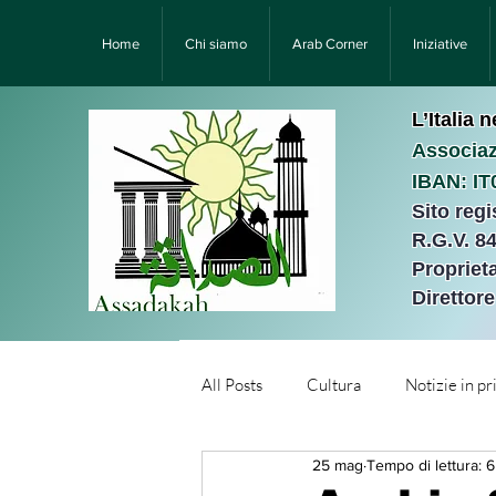
Home
Chi siamo
Arab Corner
Iniziative
L’Italia 
Associaz
IBAN: I
Sito reg
R.G.V. 8
Proprieta
Direttor
All Posts
Cultura
Notizie in p
25 mag
Tempo di lettura: 
Նորություններ/Notizie Armen