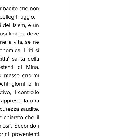
ribadito che non 
 pellegrinaggio.
 dell'Islam, è un 
musulmano deve 
lla vita, se ne 
nomica. I riti si 
ta' santa della 
tanti di Mina, 
do masse enormi 
chi giorni e in 
ivo, il controllo 
 rappresenta una 
curezza saudite, 
chiarato che il 
iosi". Secondo i 
rini provenienti 