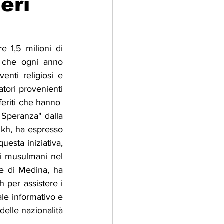
eri
adizioni
Storia
 1,5 milioni di 
a che ogni anno 
ti Umani
nti religiosi e 
tori provenienti 
feriti che hanno  
Speranza" dalla 
ikh, ha espresso 
sta iniziativa, 
ai musulmani nel 
ne di Medina, ha 
 per assistere i 
ale informativo e 
delle nazionalità 