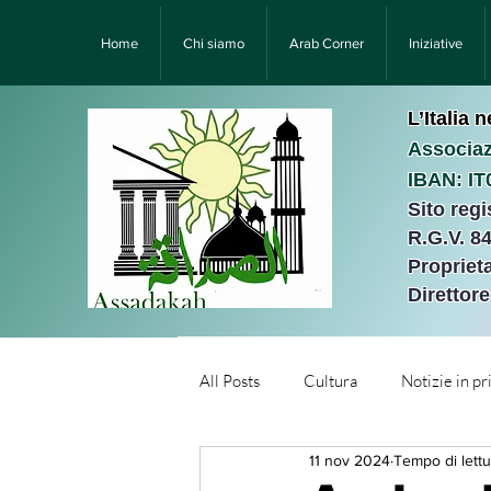
Home
Chi siamo
Arab Corner
Iniziative
L’Italia 
Associaz
IBAN: I
Sito reg
R.G.V. 8
Proprieta
Direttor
All Posts
Cultura
Notizie in p
11 nov 2024
Tempo di lettu
Նորություններ/Notizie Armen