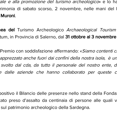
rale e alla promozione del turismo archeologico
» e lo h
rimonia di sabato scorso, 2 novembre, nelle mani del P
 Muroni
.
nea del 
Turismo Archeologico 
Archaeological Touris
um, in Provincia di Salerno, dal 
31 ottobre al 3 novembre
l Premio con soddisfazione affermando: «
Siamo contenti che
apprezzato anche fuori dai confini della nostra isola,  è u
svolto dal cda, da tutto il personale del nostro ente, d
e dalle aziende che hanno collaborato per queste cel
ositivo il Bilancio delle presenze nello stand della Fondaz
to preso d'assalto da centinaia di persone alle quali ve
 sul patrimonio archeologico della Sardegna.