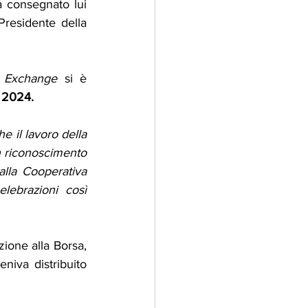
a consegnato lui 
residente della 
m Exchange
 si è 
 2024.
 il lavoro della 
n riconoscimento 
alla Cooperativa 
ebrazioni così 
ione alla Borsa, 
niva distribuito 