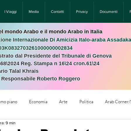
I Viaggi
Media
Contatti
Privacy
Documenti
nel mondo Arabo e il mondo Arabo in Italia
ione Internazionale Di Amicizia Italo-araba Assadak
T03K0832703261000000002834
istrato dal Presidente del Tribunale di Genova
468\2024 Reg. Stampa n 16\24 cron.61\24 ​
rio Talal Khrais
e Responsabile Roberto Roggero
rimo piano
Economia
Arte
Politica
Arab Corner/
ra: 9 min
e
Comunicati Stampa
Cronaca
Tecnologia
Relig