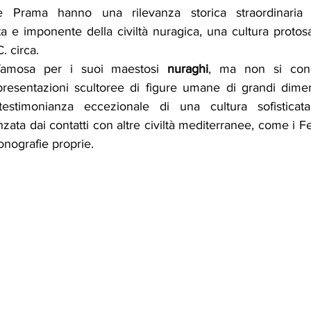
e Prama hanno una rilevanza storica straordinaria 
 e imponente della civiltà nuragica, una cultura protosar
C. circa.
 famosa per i suoi maestosi 
nuraghi
, ma non si cono
presentazioni scultoree di figure umane di grandi dimensi
estimonianza eccezionale di una cultura sofisticat
zata dai contatti con altre civiltà mediterranee, come i Fen
onografie proprie.