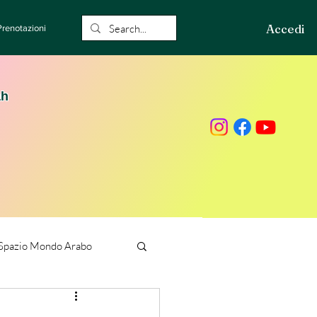
Accedi
Prenotazioni
ah
Spazio Mondo Arabo
ione