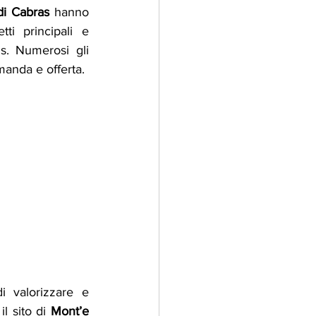
di Cabras
 hanno 
i principali e 
s. Numerosi gli 
manda e offerta.
i valorizzare e 
il sito di 
Mont’e 