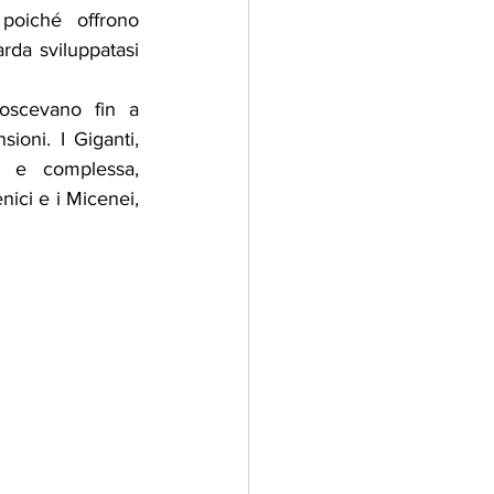
poiché offrono 
da sviluppatasi 
scevano fin a 
oni. I Giganti, 
a e complessa, 
ici e i Micenei, 