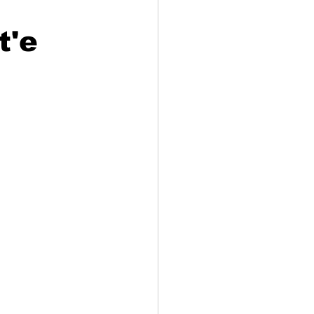
t'e
adizioni
Storia
ti Umani