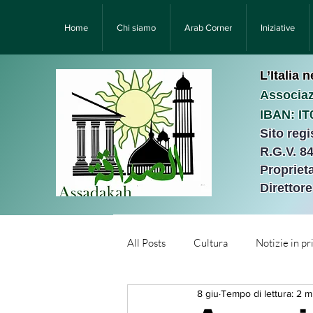
Home
Chi siamo
Arab Corner
Iniziative
L’Italia 
Associaz
IBAN: I
Sito reg
R.G.V. 8
Proprieta
Direttor
All Posts
Cultura
Notizie in p
8 giu
Tempo di lettura: 2 m
Նորություններ/Notizie Armen