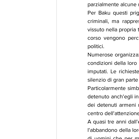
parzialmente alcune r
Per Baku questi prig
criminali, ma rappre
vissuto nella propria 
corso vengono perce
politici.
Numerose organizzazi
condizioni della loro
imputati. Le richiest
silenzio di gran part
Particolarmente simbo
detenuto anch'egli in 
dei detenuti armeni 
centro dell'attenzion
A quasi tre anni dall
l'abbandono della loro
di uomini che per mo