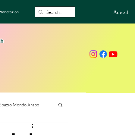
Accedi
Prenotazioni
ah
Spazio Mondo Arabo
ione