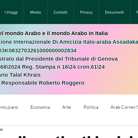
I Viaggi
Media
Contatti
Privacy
Documenti
nel mondo Arabo e il mondo Arabo in Italia
ione Internazionale Di Amicizia Italo-araba Assadak
T03K0832703261000000002834
istrato dal Presidente del Tribunale di Genova
468\2024 Reg. Stampa n 16\24 cron.61\24 ​
rio Talal Khrais
e Responsabile Roberto Roggero
rimo piano
Economia
Arte
Politica
Arab Corner/
in
e
Comunicati Stampa
Cronaca
Tecnologia
Relig