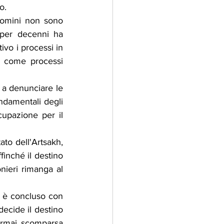
o.
uomini non sono 
 per decenni ha 
ivo i processi in 
 come processi 
a denunciare le 
ndamentali degli 
cupazione per il 
to dell'Artsakh, 
finché il destino 
ieri rimanga al 
i è concluso con 
ecide il destino 
ormai scomparsa 