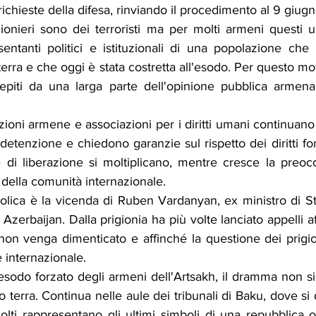
ichieste della difesa, rinviando il procedimento al 9 giugn
ionieri sono dei terroristi ma per molti armeni questi 
sentanti politici e istituzionali di una popolazione che
terra e che oggi è stata costretta all'esodo. Per questo mot
piti da una larga parte dell'opinione pubblica armena
oni armene e associazioni per i diritti umani continuano 
 detenzione e chiedono garanzie sul rispetto dei diritti fo
e di liberazione si moltiplicano, mentre cresce la preoc
e della comunità internazionale.
lica è la vicenda di Ruben Vardanyan, ex ministro di Sta
Azerbaijan. Dalla prigionia ha più volte lanciato appelli af
non venga dimenticato e affinché la questione dei prigion
e internazionale.
'esodo forzato degli armeni dell'Artsakh, il dramma non s
 terra. Continua nelle aule dei tribunali di Baku, dove si d
lti rappresentano gli ultimi simboli di una repubblica 