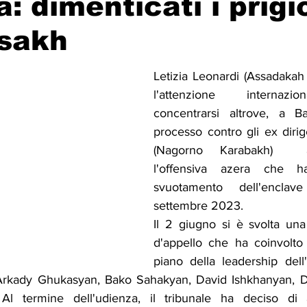
: dimenticati i prigi
tsakh
Solidarietà
Archeologia
Musica
Cinema
Tr
Letizia Leonardi (Assadakah
l'attenzione internazi
tà
Eventi
Teatro
Lega Araba
Società
Dirit
concentrarsi altrove, a Ba
processo contro gli ex dirige
(Nagorno Karabakh)  ar
itti e Pace
Gastronomia
l'offensiva azera che ha
svuotamento dell'enclav
settembre 2023.
Il 2 giugno si è svolta un
d'appello che ha coinvolto 
piano della leadership dell'
Arkady Ghukasyan, Bako Sahakyan, David Ishkhanyan, D
. Al termine dell'udienza, il tribunale ha deciso di a