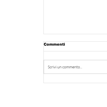
Commenti
Scrivi un commento...
Hormuz - Iran e Oman
verso l’accordo
ufficiale?
Iscriviti alla nostra Ne