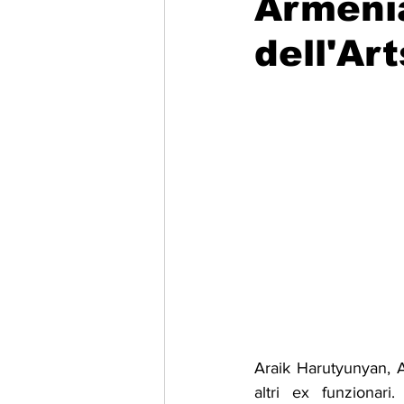
Armenia
dell'Ar
Migrazione e Rifugiati
Sport
Filosofia
Mostre
Festivi
Relazioni Internazionali
Confl
Araik Harutyunyan, 
altri ex funzionari