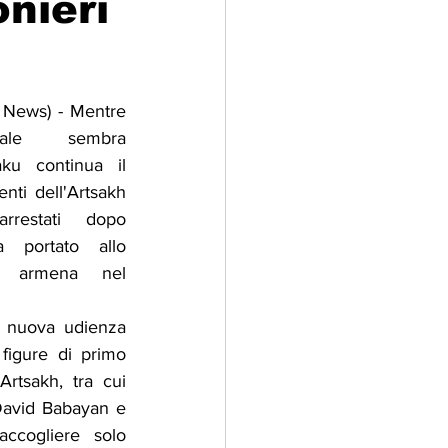
onieri
adizioni
Storia
 News) - Mentre 
onale sembra 
ti Umani
ku continua il 
nti dell'Artsakh 
restati dopo 
 portato allo 
e armena nel 
a nuova udienza 
figure di primo 
Artsakh, tra cui 
avid Babayan e 
ccogliere solo 