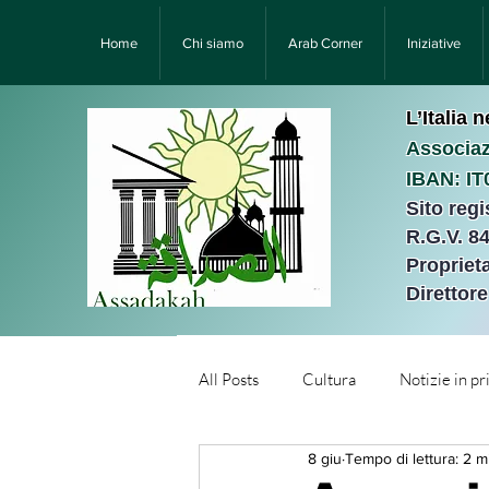
Home
Chi siamo
Arab Corner
Iniziative
L’Italia 
Associaz
IBAN: I
Sito reg
R.G.V. 8
Proprieta
Direttor
All Posts
Cultura
Notizie in p
8 giu
Tempo di lettura: 2 m
Նորություններ/Notizie Armen