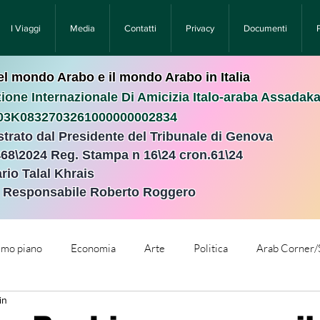
I Viaggi
Media
Contatti
Privacy
Documenti
nel mondo Arabo e il mondo Arabo in Italia
ione Internazionale Di Amicizia Italo-araba Assadak
T03K0832703261000000002834
istrato dal Presidente del Tribunale di Genova
468\2024 Reg. Stampa n 16\24 cron.61\24 ​
rio Talal Khrais
e Responsabile Roberto Roggero
rimo piano
Economia
Arte
Politica
Arab Corner/
in
e
Comunicati Stampa
Cronaca
Tecnologia
Relig