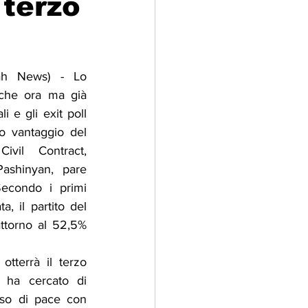
 terzo
adizioni
Storia
kah News) - Lo 
lche ora ma già 
ti Umani
 e gli exit poll 
o vantaggio del 
ivil Contract, 
ashinyan, pare 
Secondo i primi 
a, il partito del 
ttorno al 52,5% 
terrà il terzo 
 ha cercato di 
so di pace con 