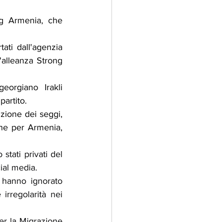
g Armenia, che 
ati dall'agenzia 
'alleanza Strong 
orgiano Irakli 
partito.
uzione dei seggi, 
he per Armenia, 
stati privati ​​del 
ial media.
 hanno ignorato 
rregolarità nei 
er la Migrazione 