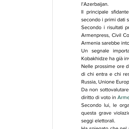
l'Azerbaijan.
Il principale sfida
secondo i primi dati 
Secondo i risultati p
Armenpress, Civil Co
Armenia sarebbe into
Un segnale importan
Kobakhidze ha già invi
Nelle prossime ore dov
di chi entra e chi r
Russia, Unione Europ
Da non sottovalutare
diritto di voto in 
Arme
Secondo lui, le orga
questa grave violazi
seggi elettorali.
Ha spiegato che nel m