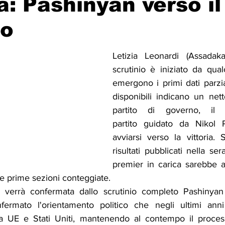
: Pashinyan verso il
o
Solidarietà
Archeologia
Musica
Cinema
Tr
Letizia Leonardi (Assada
scrutinio è iniziato da qua
tà
Eventi
Teatro
Lega Araba
Società
Dirit
emergono i primi dati parziali
disponibili indicano un nett
partito di governo, il C
itti e Pace
Gastronomia
partito guidato da Nikol P
avviarsi verso la vittoria. 
risultati pubblicati nella serat
premier in carica sarebbe a
lle prime sezioni conteggiate.
verrà confermata dallo scrutinio completo Pashinyan ot
ermato l'orientamento politico che negli ultimi anni
 a UE e Stati Uniti, mantenendo al contempo il proces