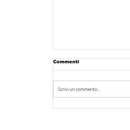
Commenti
Scrivi un commento...
المتوسط ينتظر من يقود
المستقبل… هل تكون إيطاليا
صاحبة المبادرة؟