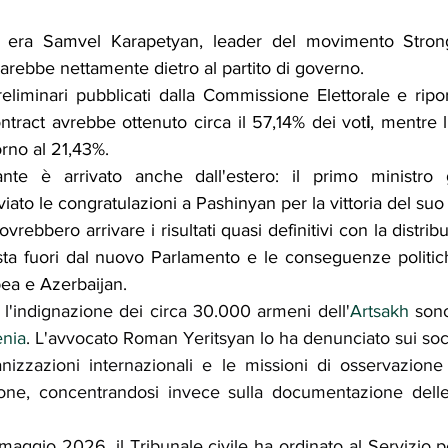
nte era Samvel Karapetyan, leader del movimento Stron
sarebbe nettamente dietro al partito di governo.
reliminari pubblicati dalla Commissione Elettorale e riport
ntract avrebbe ottenuto circa il 57,14% dei vot
i
, mentre l
rno al 21,43%.
te è arrivato anche dall'estero: il primo ministro ge
ato le congratulazioni a Pashinyan per la vittoria del suo 
rebbero arrivare i risultati quasi definitivi con la distrib
esta fuori dal nuovo Parlamento e le conseguenze politic
ea e Azerbaijan.
 l'indignazione dei circa 30.000 armeni dell'
Artsakh
 sono 
nia
. L'avvocato Roman Yeritsyan lo ha denunciato sui soc
nizzazioni internazionali e le missioni di osservazione
one, concentrandosi invece sulla documentazione delle i
aggio 2026, il Tribunale civile ha ordinato al Servizio p