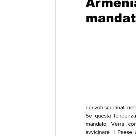
Armenia
mandat
Migrazione e Rifugiati
Sport
Filosofia
Mostre
Festivi
Relazioni Internazionali
Confl
dei voti scrutinati ne
Se questa tendenza 
mandato. Verrà conf
avvicinare il Paese