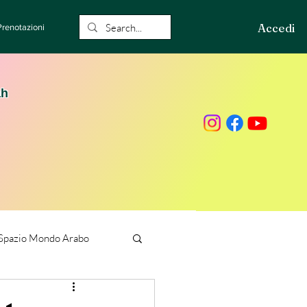
Accedi
Prenotazioni
ah
Spazio Mondo Arabo
ione