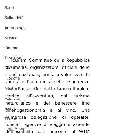
Sport
Solidarietà
Archeologia
Musica
Cinema
Tradizioni
Il Tourism Committee della Repubblica 
d’Armenia, organizzatore ufficiale dello 
Storia
stand nazionale, punta a valorizzare la 
Filosofia
varietà e l’autenticità delle esperienze 
Mostre
che il Paese offre: dal turismo culturale e 
storico all’avventura, dal turismo 
Festività
naturalistico e del benessere fino 
Eventi
all’enogastronomia e al vino. Una 
numerosa delegazione di operatori 
Teatro
turistici, agenzie di viaggio e aziende 
Lega Araba
dell’ospitalità sarà presente al WTM 