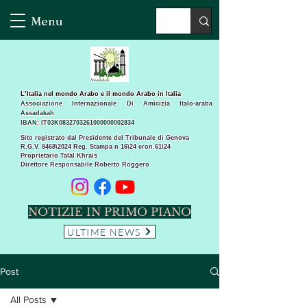
Menu
L’Italia nel mondo Arabo e il mondo Arabo in Italia
Associazione Internazionale Di Amicizia Italo-araba
Assadakah
IBAN: IT03K0832703261000000002834
Sito registrato dal Presidente del Tribunale di Genova
R.G.V. 8468\2024 Reg. Stampa n 16\24 cron.61\24 ​
Proprietario Talal Khrais
Direttore Responsabile Roberto Roggero
NOTIZIE IN PRIMO PIANO
ULTIME NEWS
Post
All Posts