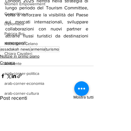
London 2025 rientra nella strategia di 
Women Empowerment
lungo periodo del Tourism Committee, 
Geopolitica
volta a rafforzare la visibilità del Paese 
sui mercati internazionali, sviluppare 
Diplomazia
collaborazioni con nuovi partner e 
Patrizia Boi
attrarre flussi turistici da destinazioni 
emergenti.
Maddalena Celano
assadakah news
armenia
turismo
Chiara Cavalieri
Notizie in primo piano
Cronaca
Ambiente
arab-corner-politica
arab-corner-economia
arab-corner-cultura
Mostra tutti
Post recenti
arab-corner-arte
TURISMO
azerbaijan