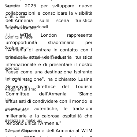
Londra 2025 per sviluppare nuove 
Società
collaborazioni e consolidare la visibilità 
Diritti Umani
dell’Armenia sulla scena turistica 
Relazioni Internazionali
internazionale.
“Il WTM London rappresenta 
Conflitti e Pace
un’opportunità straordinaria per 
Gastronomia
l’Armenia di entrare in contatto con i 
principali attori dell’industria turistica 
Femminismo e Parità di Genere
internazionale e di presentare il nostro 
Scienza
Paese come una destinazione ispirante 
Letteratura
in ogni stagione”, ha dichiarato Lusine 
Gevorgyan, direttrice del Tourism 
Viaggi e Turismo
Committee dell’Armenia. “Siamo 
Libri
entusiasti di condividere con il mondo le 
esperienze autentiche, le tradizioni 
Architettura
millenarie e la calorosa ospitalità che 
Bellezza e make up
rendono unica l’Armenia.”
La partecipazione dell’Armenia al WTM 
Difesa e Sicurezza