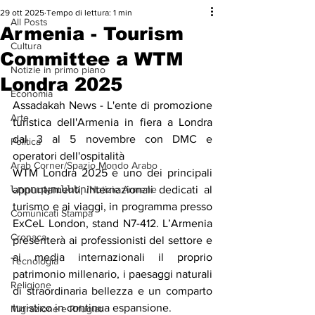
29 ott 2025
Tempo di lettura: 1 min
All Posts
Armenia - Tourism
Cultura
Committee a WTM
Notizie in primo piano
Londra 2025
Economia
Assadakah News - L'ente di promozione 
Arte
turistica dell'Armenia in fiera a Londra 
dal 3 al 5 novembre con DMC e 
Politica
operatori dell'ospitalità
Arab Corner/Spazio Mondo Arabo
WTM Londra 2025 è uno dei principali 
Նորություններ/Notizie Armene
appuntamenti internazionali dedicati al 
turismo e ai viaggi, in programma presso 
Comunicati Stampa
ExCeL London, stand N7-412. L’Armenia 
Cronaca
presenterà ai professionisti del settore e 
ai media internazionali il proprio 
Tecnologia
patrimonio millenario, i paesaggi naturali 
Religione
di straordinaria bellezza e un comparto 
turistico in continua espansione.
Migrazione e Rifugiati