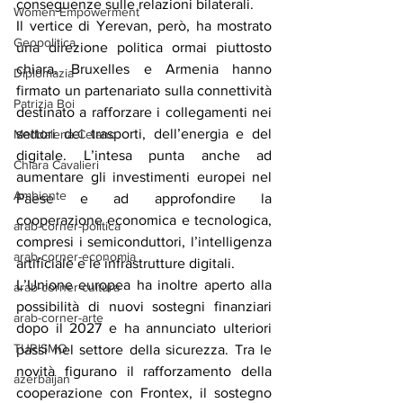
conseguenze sulle relazioni bilaterali.
Women Empowerment
Il vertice di Yerevan, però, ha mostrato 
Geopolitica
una direzione politica ormai piuttosto 
chiara. Bruxelles e Armenia hanno 
Diplomazia
firmato un partenariato sulla connettività 
Patrizia Boi
destinato a rafforzare i collegamenti nei 
settori dei trasporti, dell’energia e del 
Maddalena Celano
digitale. L’intesa punta anche ad 
Chiara Cavalieri
aumentare gli investimenti europei nel 
Ambiente
Paese e ad approfondire la 
cooperazione economica e tecnologica, 
arab-corner-politica
compresi i semiconduttori, l’intelligenza 
arab-corner-economia
artificiale e le infrastrutture digitali.
L’Unione europea ha inoltre aperto alla 
arab-corner-cultura
possibilità di nuovi sostegni finanziari 
arab-corner-arte
dopo il 2027 e ha annunciato ulteriori 
TURISMO
passi nel settore della sicurezza. Tra le 
novità figurano il rafforzamento della 
azerbaijan
cooperazione con Frontex, il sostegno 