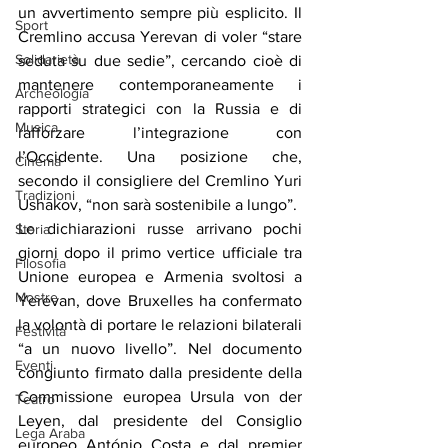
un avvertimento sempre più esplicito. Il 
Sport
Cremlino accusa Yerevan di voler “stare 
Solidarietà
seduta su due sedie”, cercando cioè di 
mantenere contemporaneamente i 
Archeologia
rapporti strategici con la Russia e di 
Musica
rafforzare l’integrazione con 
l’Occidente. Una posizione che, 
Cinema
secondo il consigliere del Cremlino Yuri 
Tradizioni
Ushakov, “non sarà sostenibile a lungo”.
Le dichiarazioni russe arrivano pochi 
Storia
giorni dopo il primo vertice ufficiale tra 
Filosofia
Unione europea e Armenia svoltosi a 
Mostre
Yerevan, dove Bruxelles ha confermato 
la volontà di portare le relazioni bilaterali 
Festività
“a un nuovo livello”. Nel documento 
Eventi
congiunto firmato dalla presidente della 
Commissione europea Ursula von der 
Teatro
Leyen, dal presidente del Consiglio 
Lega Araba
europeo António Costa e dal premier 