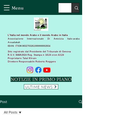
Menu
L’Italia nel mondo Arabo e il mondo Arabo in Italia
Associazione Internazionale Di Amicizia Italo-araba
Assadakah
IBAN: IT03K0832703261000000002834
Sito registrato dal Presidente del Tribunale di Genova
R.G.V. 8468\2024 Reg. Stampa n 16\24 cron.61\24 ​
Proprietario Talal Khrais
Direttore Responsabile Roberto Roggero
NOTIZIE IN PRIMO PIANO
ULTIME NEWS
Post
All Posts