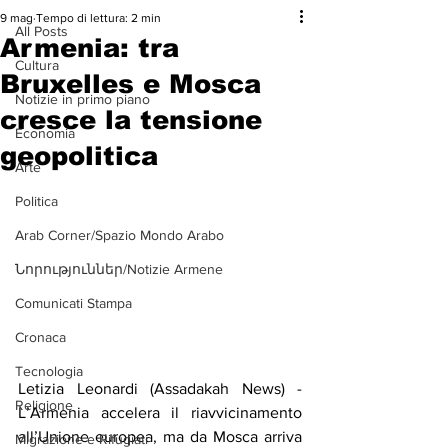
9 mag
Tempo di lettura: 2 min
All Posts
Armenia: tra
Cultura
Bruxelles e Mosca
Notizie in primo piano
cresce la tensione
Economia
geopolitica
Arte
Politica
Arab Corner/Spazio Mondo Arabo
Նորություններ/Notizie Armene
Comunicati Stampa
Cronaca
Tecnologia
Letizia Leonardi (Assadakah News) - 
Religione
L’Armenia accelera il riavvicinamento 
all’Unione europea, ma da Mosca arriva 
Migrazione e Rifugiati