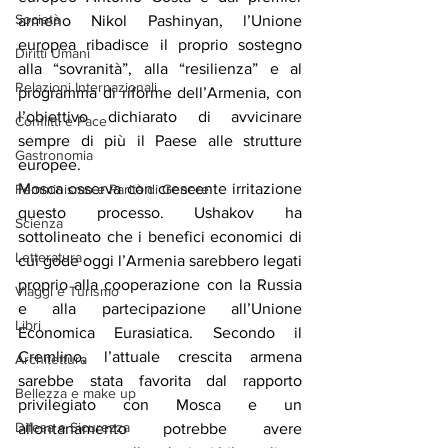
Società
armeno Nikol Pashinyan, l’Unione 
europea ribadisce il proprio sostegno 
Diritti Umani
alla “sovranità”, alla “resilienza” e al 
Relazioni Internazionali
programma di riforme dell’Armenia, con 
l’obiettivo dichiarato di avvicinare 
Conflitti e Pace
sempre di più il Paese alle strutture 
Gastronomia
europee.
Mosca osserva con crescente irritazione 
Femminismo e Parità di Genere
questo processo. Ushakov ha 
Scienza
sottolineato che i benefici economici di 
Letteratura
cui gode oggi l’Armenia sarebbero legati 
proprio alla cooperazione con la Russia 
Viaggi e Turismo
e alla partecipazione all’Unione 
Libri
Economica Eurasiatica. Secondo il 
Cremlino, l’attuale crescita armena 
Architettura
sarebbe stata favorita dal rapporto 
Bellezza e make up
privilegiato con Mosca e un 
Difesa e Sicurezza
allontanamento potrebbe avere 