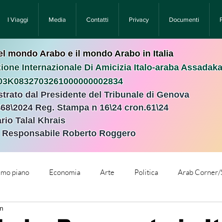
I Viaggi
Media
Contatti
Privacy
Documenti
nel mondo Arabo e il mondo Arabo in Italia
ione Internazionale Di Amicizia Italo-araba Assadak
T03K0832703261000000002834
istrato dal Presidente del Tribunale di Genova
468\2024 Reg. Stampa n 16\24 cron.61\24 ​
rio Talal Khrais
e Responsabile Roberto Roggero
rimo piano
Economia
Arte
Politica
Arab Corner/
in
e
Comunicati Stampa
Cronaca
Tecnologia
Relig