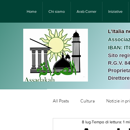
Home
Chi siamo
Arab Corner
Iniziative
L’Italia 
Associaz
IBAN: I
Sito reg
R.G.V. 8
Proprieta
Direttor
All Posts
Cultura
Notizie in p
8 lug
Tempo di lettura: 1 m
Նորություններ/Notizie Armen