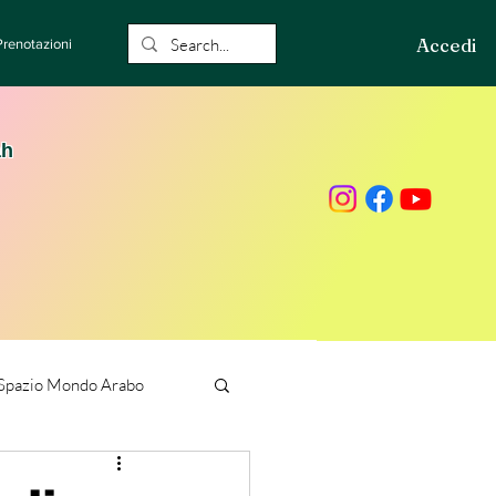
Accedi
Prenotazioni
ah
Spazio Mondo Arabo
ione