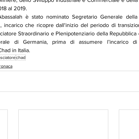
Miniere, dello Sviluppo Industriale e Commerciale e dell
018 al 2019.
assalah è stato nominato Segretario Generale della 
i, incarico che ricopre dall'inizio del periodo di transizi
iatore Straordinario e Plenipotenziario della Repubblica 
rale di Germania, prima di assumere l’incarico di 
had in Italia.
sciatore
chad
ronaca