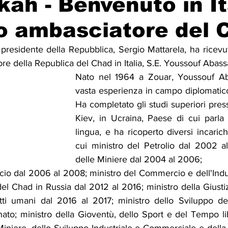
ah - Benvenuto in It
o ambasciatore del 
Solidarietà
Archeologia
Musica
Cinema
Tr
residente della Repubblica, Sergio Mattarela, ha ricevut
e della Republica del Chad in Italia, S.E. Youssouf Abass
tà
Eventi
Teatro
Lega Araba
Società
Dirit
Nato nel 1964 a Zouar, Youssouf Ab
vasta esperienza in campo diplomatico 
Ha completato gli studi superiori presso
itti e Pace
Gastronomia
Kiev, in Ucraina, Paese di cui parla 
lingua, e ha ricoperto diversi incarichi 
cui ministro del Petrolio dal 2002 al
delle Miniere dal 2004 al 2006;
io dal 2006 al 2008; ministro del Commercio e dell'Indust
l Chad in Russia dal 2012 al 2016; ministro della Giustizia
itti umani dal 2016 al 2017; ministro dello Sviluppo del
anato; ministro della Gioventù, dello Sport e del Tempo li