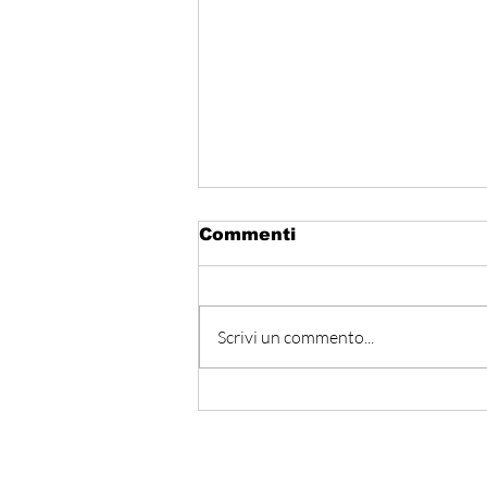
Commenti
Scrivi un commento...
المتوسط ينتظر من يقود
المستقبل… هل تكون إيطاليا
صاحبة المبادرة؟