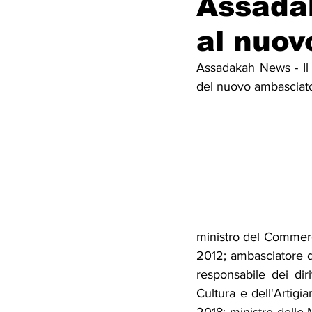
Assadak
al nuov
Migrazione e Rifugiati
Sport
Assadakah News - Il p
del nuovo ambasciator
Filosofia
Mostre
Festivi
Relazioni Internazionali
Confl
ministro del Commerc
2012; ambasciatore de
responsabile dei dir
Cultura e dell'Artigi