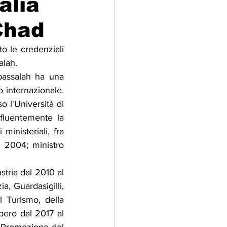
alia
Chad
adizioni
Storia
o le credenziali 
alah.
ti Umani
assalah ha una 
internazionale. 
 l'Università di 
fluentemente la 
ministeriali, fra 
 2004; ministro 
ria dal 2010 al 
, Guardasigilli, 
 Turismo, della 
bero dal 2017 al 