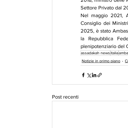
2018; ministro delle 
Settore Privato dal 2
Nel maggio 2021, Ab
Consiglio dei Ministr
2025, è stato Ambasc
la Repubblica Fede
plenipotenziario del C
assadakah news
italia
amba
Notizie in primo piano
C
Post recenti