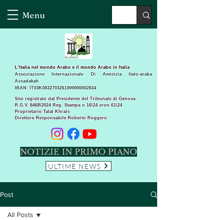
Menu
L’Italia nel mondo Arabo e il mondo Arabo in Italia
Associazione Internazionale Di Amicizia Italo-araba
Assadakah
IBAN: IT03K0832703261000000002834
Sito registrato dal Presidente del Tribunale di Genova
R.G.V. 8468\2024 Reg. Stampa n 16\24 cron.61\24 ​
Proprietario Talal Khrais
Direttore Responsabile Roberto Roggero
NOTIZIE IN PRIMO PIANO
ULTIME NEWS
Post
All Posts