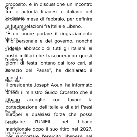
proposito, è in discussione un incontro 
Sport
fra le autorità libanesi e italiane nel 
Solidarietà
prossimo mese di febbraio, per definire 
le future relazioni fra Italia e Libano.
Archeologia
“È un onore portare il ringraziamento 
Musica
mio personale e del governo, nonché 
l’ideale abbraccio di tutti gli italiani, ai 
Cinema
nostri militari che trascorreranno questi 
Tradizioni
giorni di festa lontano dai loro cari, al 
Storia
servizio del Paese”, ha dichiarato il 
ministro.
Filosofia
Il presidente Joseph Aoun, ha informato 
Mostre
lunedì il ministro Guido Crosetto che il 
Libano accoglie con favore la 
Festività
partecipazione dell'Italia e di altri Paesi 
Eventi
europei a qualsiasi forza che possa 
sostituire l'UNIFIL nel Libano 
Teatro
meridionale dopo il suo ritiro nel 2027, 
Lega Araba
per supportare l'esercito libanese nel 