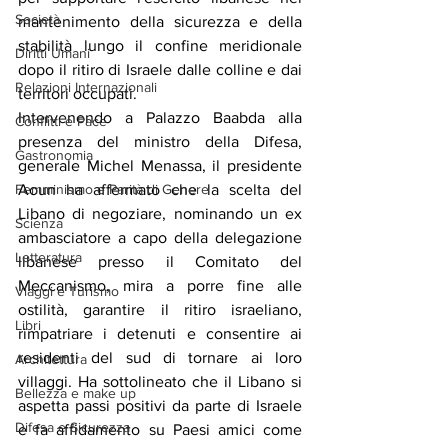
Società
mantenimento della sicurezza e della 
stabilità lungo il confine meridionale 
Diritti Umani
dopo il ritiro di Israele dalle colline e dai 
Relazioni Internazionali
territori occupati.
Intervenendo a Palazzo Baabda alla 
Conflitti e Pace
presenza del ministro della Difesa, 
Gastronomia
generale Michel Menassa, il presidente 
Femminismo e Parità di Genere
Aoun ha affermato che la scelta del 
Libano di negoziare, nominando un ex 
Scienza
ambasciatore a capo della delegazione 
Letteratura
libanese presso il Comitato del 
Meccanismo, mira a porre fine alle 
Viaggi e Turismo
ostilità, garantire il ritiro israeliano, 
Libri
rimpatriare i detenuti e consentire ai 
residenti del sud di tornare ai loro 
Architettura
villaggi. Ha sottolineato che il Libano si 
Bellezza e make up
aspetta passi positivi da parte di Israele 
Difesa e Sicurezza
e fa affidamento su Paesi amici come 