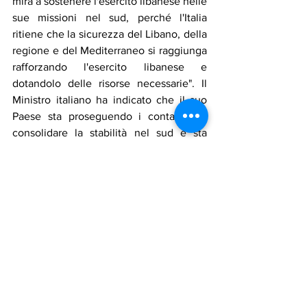
mira a sostenere l'esercito libanese nelle 
sue missioni nel sud, perché l'Italia 
ritiene che la sicurezza del Libano, della 
regione e del Mediterraneo si raggiunga 
rafforzando l'esercito libanese e 
dotandolo delle risorse necessarie". Il 
Ministro italiano ha indicato che il suo 
Paese sta proseguendo i contatti per 
consolidare la stabilità nel sud e sta 
seguendo gli sviluppi dei negoziati 
avviati dal Libano. Ha affermato che 
l'Italia si adopererà per garantire risultati 
tangibili da questi negoziati, poiché la 
continua tensione nel sud non è 
nell'interesse di nessuno e Israele deve 
comprenderlo bene. Ha confermato che 
gli aiuti italiani all'esercito 
continueranno come concordato con il 
Ministro della Difesa libanese durante i 