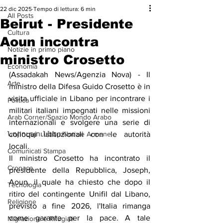
22 dic 2025
Tempo di lettura: 6 min
All Posts
Beirut - Presidente
Cultura
Aoun incontra
Notizie in primo piano
ministro Crosetto
Economia
(Assadakah News/Agenzia Nova) - Il 
Arte
ministro della Difesa Guido Crosetto è in 
visita ufficiale in Libano per incontrare i 
Politica
militari italiani impegnati nelle missioni 
Arab Corner/Spazio Mondo Arabo
internazionali e svolgere una serie di 
Նորություններ/Notizie Armene
colloqui istituzionali con le autorità 
locali.
Comunicati Stampa
Il ministro Crosetto ha incontrato il 
Cronaca
presidente della Repubblica, Joseph, 
Aoun, il quale ha chiesto che dopo il 
Tecnologia
ritiro del contingente Unifil dal Libano, 
Religione
previsto a fine 2026, l'Italia rimanga 
come garante per la pace. A tale 
Migrazione e Rifugiati