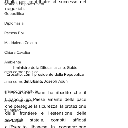
l'Italia per contribuire al successo dei 
Women Empowerment
negoziati.
Geopolitica
Diplomazia
Patrizia Boi
Maddalena Celano
Chiara Cavalieri
Ambiente
Il ministro della Difesa italiano, Guido 
arab-corner-politica
Crosetto, con il presidente della Repubblica 
del Libano, Joseph Aoun
arab-corner-economia
arab-corner-cultura
Il Presidente Aoun ha ribadito che il 
Libano è un Paese amante della pace 
arab-corner-arte
che persegue la sicurezza, la protezione 
TURISMO
delle frontiere e l'estensione della 
sovranità statale, compiti affidati 
azerbaijan
all'Esercito libanese in cooperazione 