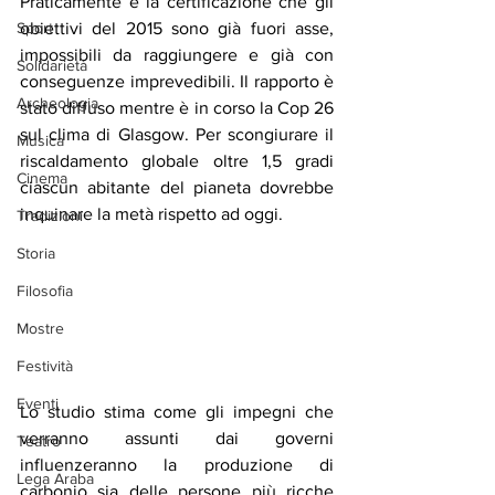
Praticamente è la certificazione che gli 
Sport
obiettivi del 2015 sono già fuori asse, 
impossibili da raggiungere e già con 
Solidarietà
conseguenze imprevedibili. Il rapporto è 
Archeologia
stato diffuso mentre è in corso la Cop 26 
sul clima di Glasgow. Per scongiurare il 
Musica
riscaldamento globale oltre 1,5 gradi 
Cinema
ciascun abitante del pianeta dovrebbe 
inquinare la metà rispetto ad oggi.
Tradizioni
Storia
Filosofia
Mostre
Festività
Eventi
Lo studio stima come gli impegni che 
verranno assunti dai governi 
Teatro
influenzeranno la produzione di 
Lega Araba
carbonio sia delle persone più ricche 