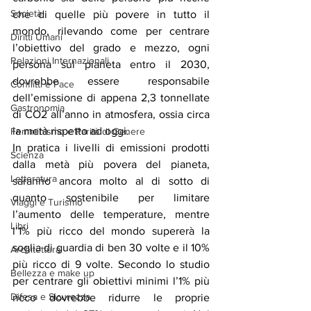
Società
che di quelle più povere in tutto il 
mondo, rilevando come per centrare 
Diritti Umani
l’obiettivo del grado e mezzo, ogni 
Relazioni Internazionali
persona sul pianeta entro il 2030, 
dovrebbe essere responsabile 
Conflitti e Pace
dell’emissione di appena 2,3 tonnellate 
Gastronomia
di CO2 all’anno in atmosfera, ossia circa 
la metà rispetto ad oggi.
Femminismo e Parità di Genere
In pratica i livelli di emissioni prodotti 
Scienza
dalla metà più povera del pianeta, 
Letteratura
saranno ancora molto al di sotto di 
quanto sostenibile per limitare 
Viaggi e Turismo
l’aumento delle temperature, mentre 
Libri
l’1% più ricco del mondo supererà la 
soglia di guardia di ben 30 volte e il 10% 
Architettura
più ricco di 9 volte. Secondo lo studio 
Bellezza e make up
per centrare gli obiettivi minimi l’1% più 
Difesa e Sicurezza
ricco dovrebbe ridurre le proprie 