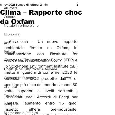
6 nov 2021
Tempo di lettura: 2 min
All Posts
Clima – Rapporto choc
Cultura
da Oxfam
Notizie in primo piano
Economia
 Assadakah - Un nuovo rapporto 
Arte
ambientale firmato da Oxfam, in 
Politica
collaborazione con l'Institute for 
European Environmental Policy (IEEP) e 
Arab Corner/Spazio Mondo Arabo
lo Stockholm Environment Institute (SEI) 
Նորություններ/Notizie Armene
mette in guardia di come nel 2030 le 
Comunicati Stampa
emissioni di CO2 prodotte dall’1% di 
persone più ricco del mondo saranno 30 
Cronaca
volte superiori ai livelli sostenibili, 
Tecnologia
individuati dagli Accordi di Parigi per 
limitare l’aumento entro 1,5 gradi 
Religione
rispetto all’era pre-industriale. 
Migrazione e Rifugiati