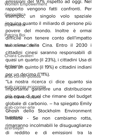
emissioni del 97% rispetto ad oggi. Nel 
Women Empowerment
rapporto vengono fatti confronti. Per 
Geopolitica
esempio, un singolo volo spaziale 
inquina quanto il miliardo di persone più 
Diplomazia
povere del mondo. Inoltre è ormai 
Patrizia Boi
difficile non tenere conto dell'impatto 
sul clima della Cina. Entro il 2030 i 
Maddalena Celano
cittadini cinesi saranno responsabili di 
Chiara Cavalieri
quasi un quarto (il 23%), i cittadini Usa di 
Ambiente
quasi un quinto (il 19%) e cittadini indiani 
per un decimo (l’11%).
arab-corner-politica
“La nostra ricerca ci dice quanto sia 
arab-corner-economia
importante garantire una distribuzione 
più equa di quel che rimane del budget 
arab-corner-cultura
globale di carbonio. – ha spiegato Emily 
arab-corner-arte
Ghosh dello Stockholm Environment 
TURISMO
Institute - Se non cambiamo rotta, 
rimarranno incolmabili le disuguaglianze 
azerbaijan
di reddito e di emissioni tra la 