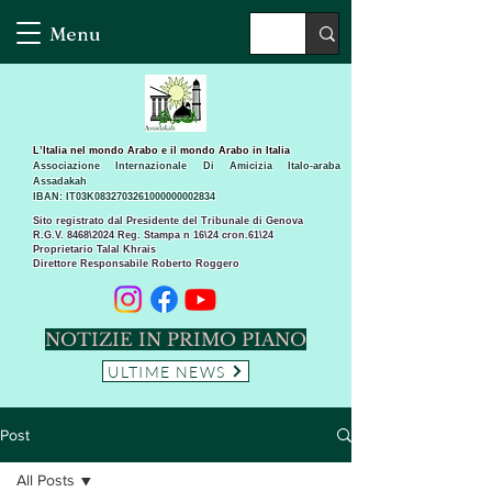
Menu
L’Italia nel mondo Arabo e il mondo Arabo in Italia
Associazione Internazionale Di Amicizia Italo-araba
Assadakah
IBAN: IT03K0832703261000000002834
Sito registrato dal Presidente del Tribunale di Genova
R.G.V. 8468\2024 Reg. Stampa n 16\24 cron.61\24 ​
Proprietario Talal Khrais
Direttore Responsabile Roberto Roggero
NOTIZIE IN PRIMO PIANO
ULTIME NEWS
Post
All Posts