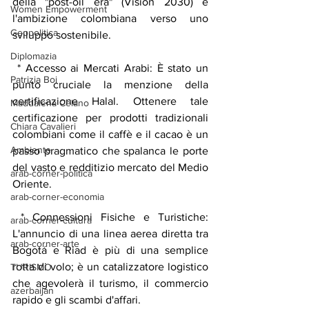
della "post-oil era" (Vision 2030) e 
Women Empowerment
l'ambizione colombiana verso uno 
Geopolitica
sviluppo sostenibile.
Diplomazia
 * Accesso ai Mercati Arabi: È stato un 
Patrizia Boi
punto cruciale la menzione della 
certificazione Halal. Ottenere tale 
Maddalena Celano
certificazione per prodotti tradizionali 
Chiara Cavalieri
colombiani come il caffè e il cacao è un 
Ambiente
passo pragmatico che spalanca le porte 
del vasto e redditizio mercato del Medio 
arab-corner-politica
Oriente.
arab-corner-economia
 * Connessioni Fisiche e Turistiche: 
arab-corner-cultura
L'annuncio di una linea aerea diretta tra 
arab-corner-arte
Bogotá e Riad è più di una semplice 
rotta di volo; è un catalizzatore logistico 
TURISMO
che agevolerà il turismo, il commercio 
azerbaijan
rapido e gli scambi d'affari.