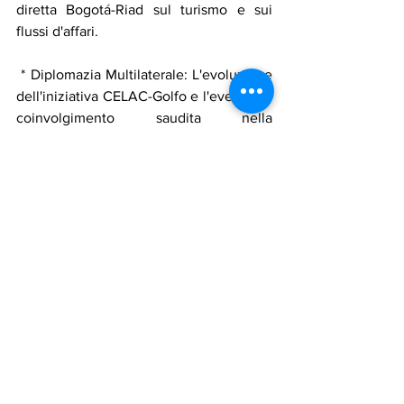
diretta Bogotá-Riad sul turismo e sui 
flussi d'affari.
 * Diplomazia Multilaterale: L'evoluzione 
dell'iniziativa CELAC-Golfo e l'eventuale 
coinvolgimento saudita nella 
mediazione di conflitti regionali in 
America Latina, che potrebbe 
indirettamente influenzare i rapporti 
della regione con gli Stati Uniti.
In conclusione, l'incontro tra Gustavo 
Petro e Mohammed bin Salman ha 
segnato un punto di svolta con 
potenziali ricadute economiche e 
diplomatiche di medio-lungo termine. 
Mentre la Colombia cerca di evolvere il 
suo modello di sviluppo, l'Arabia Saudita 
continua la sua trasformazione in un 
attore globale diversificato. Il futuro di 