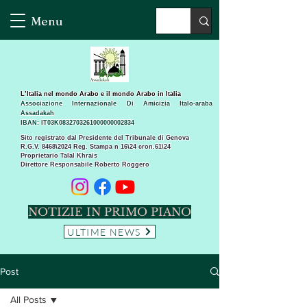
Menu
L’Italia nel mondo Arabo e il mondo Arabo in Italia
Associazione Internazionale Di Amicizia Italo-araba
Assadakah
IBAN: IT03K0832703261000000002834
Sito registrato dal Presidente del Tribunale di Genova
R.G.V. 8468\2024 Reg. Stampa n 16\24 cron.61\24 ​
Proprietario Talal Khrais
Direttore Responsabile Roberto Roggero
NOTIZIE IN PRIMO PIANO
ULTIME NEWS
Post
All Posts