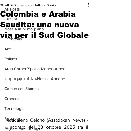
30 ott 2025
Tempo di lettura: 3 min
All Posts
Colombia e Arabia
Cultura
Saudita: una nuova
Notizie in primo piano
via per il Sud Globale
Economia
Arte
Politica
Arab Corner/Spazio Mondo Arabo
Նորություններ/Notizie Armene
Comunicati Stampa
Cronaca
Tecnologia
Religione
Maddalena Celano (Assadakah News) - 
L'incontro del 28 ottobre 2025 tra il 
Migrazione e Rifugiati