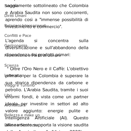
saggiamente sottolineato che Colombia 
Società
e Arabia Saudita non sono concorrenti, 
Diritti Umani
aprendo così a "immense possibilità di 
Relazioni Internazionali
investimento e commercio".
Conflitti e Pace
L'agenda si concentra sulla 
Gastronomia
diversificazione e sull'abbandono della 
dipendenza dai prodotti primari:
Femminismo e Parità di Genere
Scienza
 * Oltre l'Oro Nero e il Caffè: L'obiettivo 
Letteratura
primario per la Colombia è superare la 
sua storica dipendenza da carbone e 
Viaggi e Turismo
petrolio. L'Arabia Saudita, tramite i suoi 
Libri
enormi fondi, è vista come un partner 
ideale per investire in settori ad alto 
Architettura
valore aggiunto: energie pulite e 
Bellezza e make up
Intelligenza Artificiale (AI). Questo 
allineamento supporta la visione saudita 
Difesa e Sicurezza