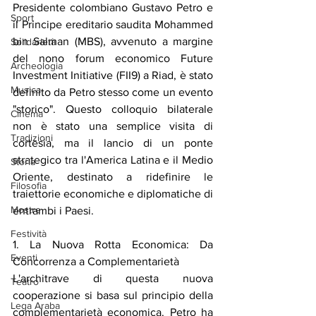
Presidente colombiano Gustavo Petro e 
Sport
il Principe ereditario saudita Mohammed 
bin Salman (MBS), avvenuto a margine 
Solidarietà
del nono forum economico Future 
Archeologia
Investment Initiative (FII9) a Riad, è stato 
Musica
definito da Petro stesso come un evento 
"storico". Questo colloquio bilaterale 
Cinema
non è stato una semplice visita di 
Tradizioni
cortesia, ma il lancio di un ponte 
strategico tra l'America Latina e il Medio 
Storia
Oriente, destinato a ridefinire le 
Filosofia
traiettorie economiche e diplomatiche di 
Mostre
entrambi i Paesi.
Festività
1. La Nuova Rotta Economica: Da 
Eventi
Concorrenza a Complementarietà
L'architrave di questa nuova 
Teatro
cooperazione si basa sul principio della 
Lega Araba
complementarietà economica. Petro ha 