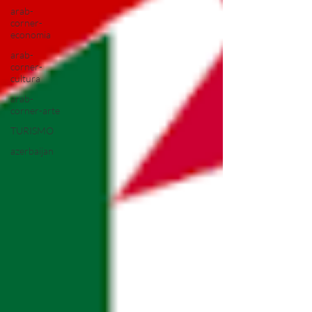
arab-
corner-
economia
arab-
corner-
cultura
arab-
corner-arte
TURISMO
azerbaijan