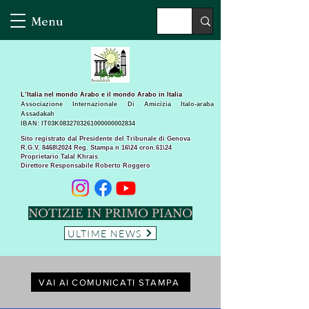
Menu
L’Italia nel mondo Arabo e il mondo Arabo in Italia
Associazione Internazionale Di Amicizia Italo-araba
Assadakah
IBAN: IT03K0832703261000000002834
Sito registrato dal Presidente del Tribunale di Genova
R.G.V. 8468\2024 Reg. Stampa n 16\24 cron.61\24 ​
Proprietario Talal Khrais
Direttore Responsabile Roberto Roggero
NOTIZIE IN PRIMO PIANO
ULTIME NEWS
VAI AI COMUNICATI STAMPA