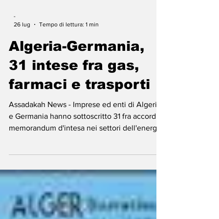
-
26 lug
Tempo di lettura: 1 min
Algeria-Germania,
31 intese fra gas,
farmaci e trasporti
Assadakah News - Imprese ed enti di Algeria
e Germania hanno sottoscritto 31 fra accordi e
memorandum d'intesa nei settori dell'energia,
dell'industria, della farmaceutica, dei trasporti
e delle tecnologie avanzate. Le firme sono
avvenute al termine del Forum economico
algerino-tedesco, organizzato in occasione
della visita ufficiale in Germania del
presidente algerino Abdelmadjid Tebboune.