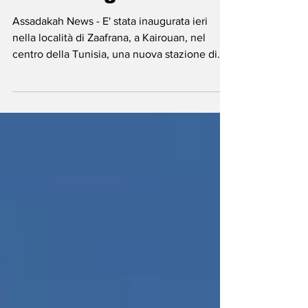
sviluppi nel campo
dell'energia
Assadakah News - E' stata inaugurata ieri
nella località di Zaafrana, a Kairouan, nel
centro della Tunisia, una nuova stazione di
trasformazione elettrica ad alta e media
tensione realizzata dalla Società tunisina
dell'elettricità e del gas (Steg). L'infrastruttura,
"realizzata con un investimento di circa 25
milioni di dinari tunisini, circa 7,5 milioni di
euro al cambio attuale, contribuira' a
rafforzare l'approvvigionamento elettrico e a
migliorare la qualita' del servizio