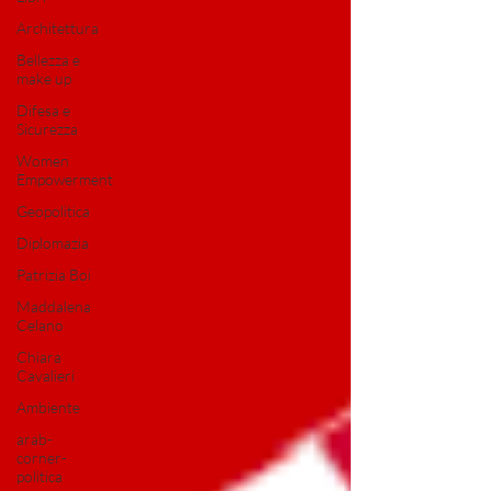
Architettura
Bellezza e
make up
Difesa e
Sicurezza
Women
Empowerment
Geopolitica
Diplomazia
Patrizia Boi
Maddalena
Celano
Chiara
Cavalieri
Ambiente
arab-
corner-
politica