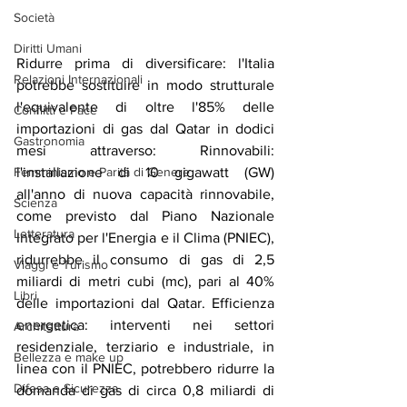
Società
Diritti Umani
Ridurre prima di diversificare: l'Italia 
Relazioni Internazionali
potrebbe sostituire in modo strutturale 
l'equivalente di oltre l'85% delle 
Conflitti e Pace
importazioni di gas dal Qatar in dodici 
Gastronomia
mesi attraverso: Rinnovabili: 
l'installazione di 10 gigawatt (GW) 
Femminismo e Parità di Genere
all'anno di nuova capacità rinnovabile, 
Scienza
come previsto dal Piano Nazionale 
Letteratura
Integrato per l'Energia e il Clima (PNIEC), 
ridurrebbe il consumo di gas di 2,5 
Viaggi e Turismo
miliardi di metri cubi (mc), pari al 40% 
Libri
delle importazioni dal Qatar. Efficienza 
energetica: interventi nei settori 
Architettura
residenziale, terziario e industriale, in 
Bellezza e make up
linea con il PNIEC, potrebbero ridurre la 
Difesa e Sicurezza
domanda di gas di circa 0,8 miliardi di 