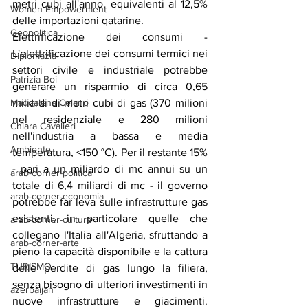
metri cubi all'anno, equivalenti al 12,5% 
Women Empowerment
delle importazioni qatarine.
Geopolitica
Elettrificazione dei consumi - 
L'elettrificazione dei consumi termici nei 
Diplomazia
settori civile e industriale potrebbe 
Patrizia Boi
generare un risparmio di circa 0,65 
miliardi di metri cubi di gas (370 milioni 
Maddalena Celano
nel residenziale e 280 milioni 
Chiara Cavalieri
nell'industria a bassa e media 
Ambiente
temperatura, <150 °C). Per il restante 15% 
- pari a un miliardo di mc annui su un 
arab-corner-politica
totale di 6,4 miliardi di mc - il governo 
arab-corner-economia
potrebbe far leva sulle infrastrutture gas 
esistenti, in particolare quelle che 
arab-corner-cultura
collegano l'Italia all'Algeria, sfruttando a 
arab-corner-arte
pieno la capacità disponibile e la cattura 
TURISMO
delle perdite di gas lungo la filiera, 
senza bisogno di ulteriori investimenti in 
azerbaijan
nuove infrastrutture e giacimenti. 