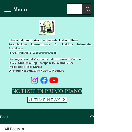
Menu
L’Italia nel mondo Arabo e il mondo Arabo in Italia
Associazione Internazionale Di Amicizia Italo-araba
Assadakah
IBAN: IT03K0832703261000000002834
Sito registrato dal Presidente del Tribunale di Genova
R.G.V. 8468\2024 Reg. Stampa n 16\24 cron.61\24 ​
Proprietario Talal Khrais
Direttore Responsabile Roberto Roggero
NOTIZIE IN PRIMO PIANO
ULTIME NEWS
Post
All Posts