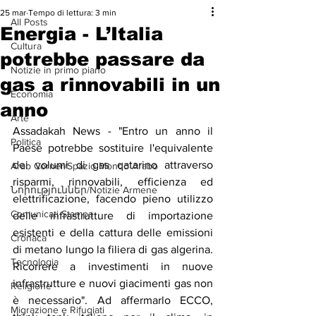
25 mar
Tempo di lettura: 3 min
All Posts
Energia - L’Italia
Cultura
potrebbe passare da
Notizie in primo piano
gas a rinnovabili in un
Economia
anno
Arte
Assadakah News - "Entro un anno il 
Politica
Paese potrebbe sostituire l'equivalente 
dei volumi di gas qatarino attraverso 
Arab Corner/Spazio Mondo Arabo
risparmi, rinnovabili, efficienza ed 
Նորություններ/Notizie Armene
elettrificazione, facendo pieno utilizzo 
Comunicati Stampa
delle infrastrutture di importazione 
esistenti e della cattura delle emissioni 
Cronaca
di metano lungo la filiera di gas algerina. 
Tecnologia
Ricorrere a investimenti in nuove 
infrastrutture e nuovi giacimenti gas non 
Religione
è necessario". Ad affermarlo ECCO, 
Migrazione e Rifugiati