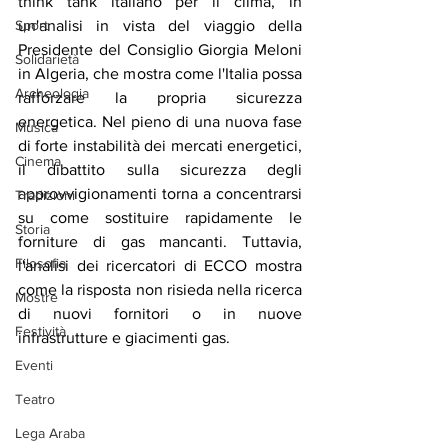
think tank italiano per il clima, in 
Sport
un'analisi in vista del viaggio della 
Presidente del Consiglio Giorgia Meloni 
Solidarietà
in Algeria, che mostra come l'Italia possa 
Archeologia
rafforzare la propria sicurezza 
energetica. Nel pieno di una nuova fase 
Musica
di forte instabilità dei mercati energetici, 
Cinema
il dibattito sulla sicurezza degli 
approvvigionamenti torna a concentrarsi 
Tradizioni
su come sostituire rapidamente le 
Storia
forniture di gas mancanti. Tuttavia, 
Filosofia
l'analisi dei ricercatori di ECCO mostra 
come la risposta non risieda nella ricerca 
Mostre
di nuovi fornitori o in nuove 
Festività
infrastrutture e giacimenti gas.
Eventi
Teatro
Lega Araba