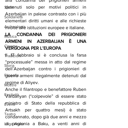
alla condanna dei prigionieri armeni 
detenuti solo per motivi politici in 
Sport
Azerbaijan in palese contrasto con i più 
Solidarietà
elementari diritti umani e alle richieste 
Archeologia
rivolte alle istituzioni europee e italiane.
LA CONDANNA DEI PRIGIONIERI 
Musica
ARMENI IN AZERBAIJAN È UNA 
Cinema
VERGOGNA PER L’EUROPA
Il 17 febbraio si è conclusa la farsa 
Tradizioni
“processuale” messa in atto dal regime 
Storia
dell’Azerbaijan contro i prigionieri di 
Filosofia
guerra armeni illegalmente detenuti dal 
regime di Aliyev.
Mostre
Anche il filantropo e benefattore Ruben 
Festività
Vardanyan (“colpevole” di essere stato 
ministro di Stato della repubblica di 
Eventi
Artsakh per quattro mesi) è stato 
Teatro
condannato, dopo già due anni e mezzo 
di prigionia a Baku, a venti anni di 
Lega Araba