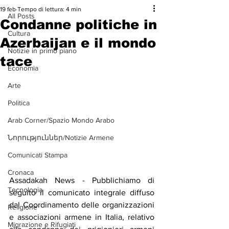
19 feb
Tempo di lettura: 4 min
All Posts
Condanne politiche in
Cultura
Azerbaijan e il mondo
Notizie in primo piano
tace
Economia
Arte
Politica
Arab Corner/Spazio Mondo Arabo
Նորություններ/Notizie Armene
Comunicati Stampa
Cronaca
Assadakah News - Pubblichiamo di 
Tecnologia
seguito il comunicato integrale diffuso 
dal Coordinamento delle organizzazioni 
Religione
e associazioni armene in Italia, relativo 
Migrazione e Rifugiati