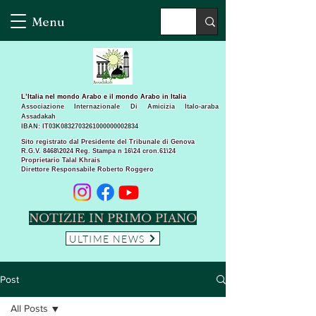
Menu
L’Italia nel mondo Arabo e il mondo Arabo in Italia
Associazione Internazionale Di Amicizia Italo-araba
Assadakah
IBAN: IT03K0832703261000000002834
Sito registrato dal Presidente del Tribunale di Genova
R.G.V. 8468\2024 Reg. Stampa n 16\24 cron.61\24 ​
Proprietario Talal Khrais
Direttore Responsabile Roberto Roggero
NOTIZIE IN PRIMO PIANO
ULTIME NEWS
Post
All Posts