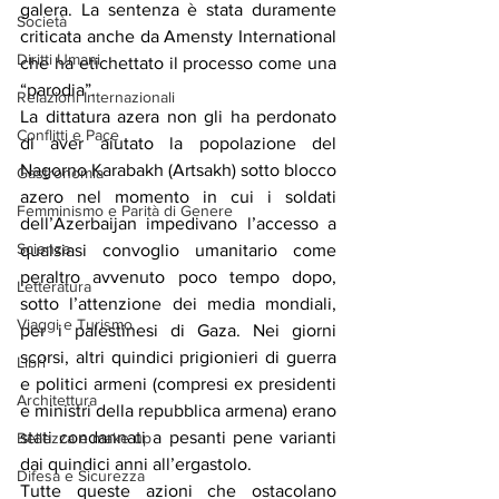
galera. La sentenza è stata duramente 
Società
criticata anche da Amensty International 
Diritti Umani
che ha etichettato il processo come una 
“parodia”.
Relazioni Internazionali
La dittatura azera non gli ha perdonato 
Conflitti e Pace
di aver aiutato la popolazione del 
Nagorno Karabakh (Artsakh) sotto blocco 
Gastronomia
azero nel momento in cui i soldati 
Femminismo e Parità di Genere
dell’Azerbaijan impedivano l’accesso a 
Scienza
qualsiasi convoglio umanitario come 
peraltro avvenuto poco tempo dopo, 
Letteratura
sotto l’attenzione dei media mondiali, 
Viaggi e Turismo
per i palestinesi di Gaza. Nei giorni 
scorsi, altri quindici prigionieri di guerra 
Libri
e politici armeni (compresi ex presidenti 
Architettura
e ministri della repubblica armena) erano 
stati condannati a pesanti pene varianti 
Bellezza e make up
dai quindici anni all’ergastolo.
Difesa e Sicurezza
Tutte queste azioni che ostacolano 