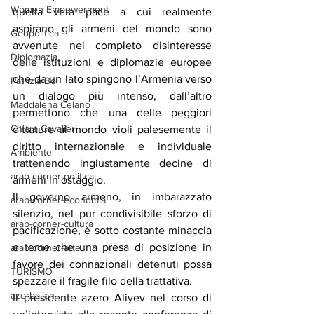
Women Empowerment
quella vera pace a cui realmente 
aspirano gli armeni del mondo sono 
Geopolitica
avvenute nel completo disinteresse 
Diplomazia
delle istituzioni e diplomazie europee 
che da un lato spingono l’Armenia verso 
Patrizia Boi
un dialogo più intenso, dall’altro 
Maddalena Celano
permettono che una delle peggiori 
Chiara Cavalieri
dittature al mondo violi palesemente il 
diritto internazionale e individuale 
Ambiente
trattenendo ingiustamente decine di 
arab-corner-politica
armeni in ostaggio.
Il governo armeno, in imbarazzato 
arab-corner-economia
silenzio, nel pur condivisibile sforzo di 
arab-corner-cultura
pacificazione, è sotto costante minaccia 
e teme che una presa di posizione in 
arab-corner-arte
favore dei connazionali detenuti possa 
TURISMO
spezzare il fragile filo della trattativa.
azerbaijan
Il presidente azero Aliyev nel corso di 