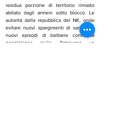
residua porzione di territorio rimasto 
abitato dagli armeni sotto blocco. Le 
autorità della repubblica del NK, onde 
evitare nuovi spargimenti di sangue e 
nuovi episodi di barbarie contro la 
popolazione civile, firmavano un 
cessate-il-fuoco dopo sole 24 ore.
· Oltre centomila armeni lasciavano 
precipitosamente la loro patria per non 
cadere vittima dei soldati azeri. Al 
termine delle operazioni militari 
orchestrate dal regime di Aliyev, la 
popolazione di circa 150.000 abitanti si 
è ridotta a poche unità. Gli ultimi dieci 
armeni rimasti sono stati evacuati in 
Armenia nei giorni scorsi.
· Il governo azero ha attuato una politica 
di sistematica demolizione di ogni 