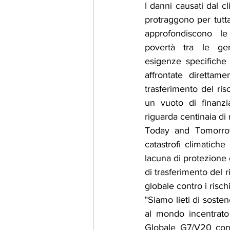
I danni causati dal cl
protraggono per tutta
approfondiscono le
povertà tra le gene
esigenze specifiche
affrontate direttam
trasferimento del risc
un vuoto di finanzi
riguarda centinaia di 
Today and Tomorrow 
catastrofi climatich
lacuna di protezione 
di trasferimento del 
globale contro i risch
"Siamo lieti di sosten
al mondo incentrato 
Globale G7/V20 contr