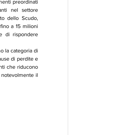
enti preordinati 
ti nel settore 
to dello Scudo, 
no a 15 milioni 
e di rispondere 
 la categoria di 
ause di perdite e 
nti che riducono 
e notevolmente il 