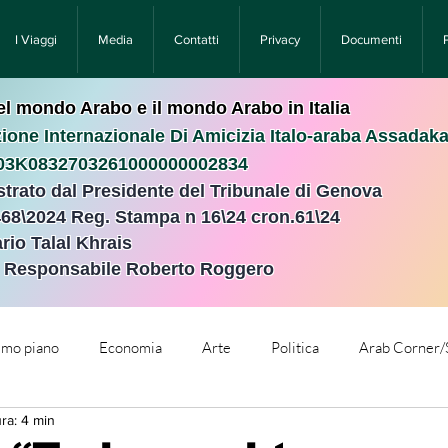
I Viaggi
Media
Contatti
Privacy
Documenti
nel mondo Arabo e il mondo Arabo in Italia
ione Internazionale Di Amicizia Italo-araba Assadak
T03K0832703261000000002834
istrato dal Presidente del Tribunale di Genova
468\2024 Reg. Stampa n 16\24 cron.61\24 ​
rio Talal Khrais
e Responsabile Roberto Roggero
rimo piano
Economia
Arte
Politica
Arab Corner/
ra: 4 min
e
Comunicati Stampa
Cronaca
Tecnologia
Relig