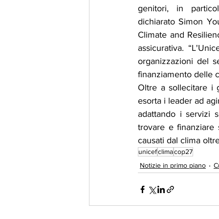
genitori, in partic
dichiarato Simon You
Climate and Resilien
assicurativa. “L'Unic
organizzazioni del s
finanziamento delle cr
Oltre a sollecitare i
esorta i leader ad ag
adattando i servizi s
trovare e finanziare
causati dal clima oltr
unicef
clima
cop27
Notizie in primo piano
C