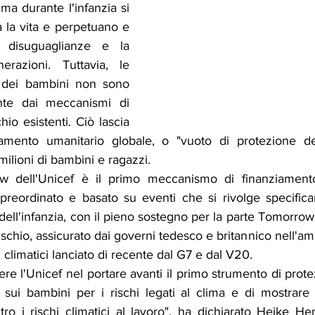
ima durante l'infanzia si 
 la vita e perpetuano e 
 disuguaglianze e la 
razioni. Tuttavia, le 
 dei bambini non sono 
ente dai meccanismi di 
hio esistenti. Ciò lascia 
amento umanitario globale, o "vuoto di protezione dell
milioni di bambini e ragazzi.
dell'Unicef è il primo meccanismo di finanziamento 
e preordinato e basato su eventi che si rivolge specific
dell'infanzia, con il pieno sostegno per la parte Tomorrow
rischio, assicurato dai governi tedesco e britannico nell'am
i climatici lanciato di recente dal G7 e dal V20.
ere l'Unicef nel portare avanti il primo strumento di protez
sui bambini per i rischi legati al clima e di mostrare
o i rischi climatici al lavoro", ha dichiarato Heike Henn