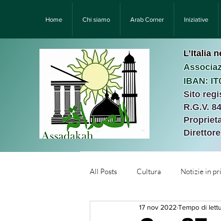
Home
Chi siamo
Arab Corner
Iniziative
L’Italia 
Associaz
IBAN: I
Sito reg
R.G.V. 8
Proprieta
Direttor
All Posts
Cultura
Notizie in p
17 nov 2022
Tempo di lettu
Նորություններ/Notizie Armen