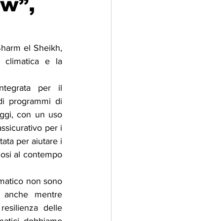
ow”,
adizioni
Storia
harm el Sheikh, 
 climatica e la 
ti Umani
egrata per il 
i programmi di 
ggi, con un uso 
sicurativo per i 
ta per aiutare i 
ndosi al contempo 
.
imatico non sono 
E anche mentre 
esilienza delle 