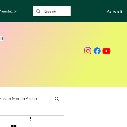
Accedi
Prenotazioni
ah
Spazio Mondo Arabo
ione