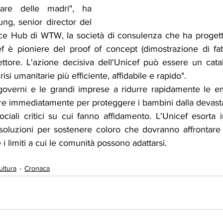
olare delle madri", ha 
ng, senior director del 
ce Hub di WTW, la società di consulenza che ha progetta
ef è pioniere del proof of concept (dimostrazione di fattib
ettore. L'azione decisiva dell'Unicef può essere un catal
isi umanitarie più efficiente, affidabile e rapido".
 governi e le grandi imprese a ridurre rapidamente le emi
ire immediatamente per proteggere i bambini dalla devasta
ociali critici su cui fanno affidamento. L'Unicef esorta in
 soluzioni per sostenere coloro che dovranno affrontare 
e i limiti a cui le comunità possono adattarsi.
ultura
Cronaca