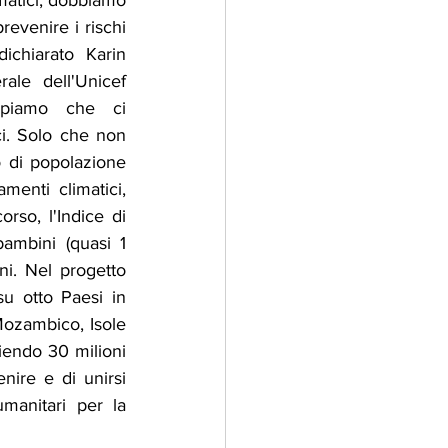
matici, dobbiamo 
evenire i rischi 
ichiarato Karin 
ale dell'Unicef 
ppiamo che ci 
ci. Solo che non 
di popolazione 
menti climatici, 
rso, l'Indice di 
ambini (quasi 1 
i. Nel progetto 
u otto Paesi in 
Mozambico, Isole 
endo 30 milioni 
enire e di unirsi 
manitari per la 