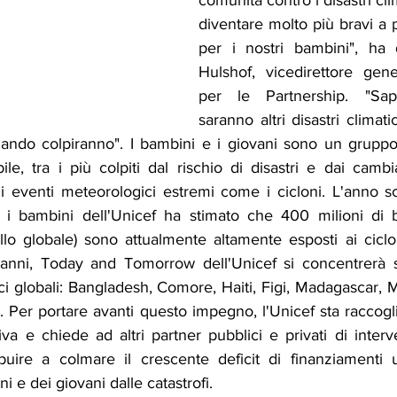
comunità contro i disastri cli
diventare molto più bravi a pr
per i nostri bambini", ha d
Hulshof, vicedirettore gener
per le Partnership. "Sa
saranno altri disastri climati
ndo colpiranno". I bambini e i giovani sono un gruppo 
e, tra i più colpiti dal rischio di disastri e dai cambia
di eventi meteorologici estremi come i cicloni. L'anno sco
r i bambini dell'Unicef ha stimato che 400 milioni di b
lo globale) sono attualmente altamente esposti ai ciclon
re anni, Today and Tomorrow dell'Unicef si concentrerà s
ici globali: Bangladesh, Comore, Haiti, Figi, Madagascar, 
Per portare avanti questo impegno, l'Unicef sta raccogli
ativa e chiede ad altri partner pubblici e privati di interv
ibuire a colmare il crescente deficit di finanziamenti u
 e dei giovani dalle catastrofi.