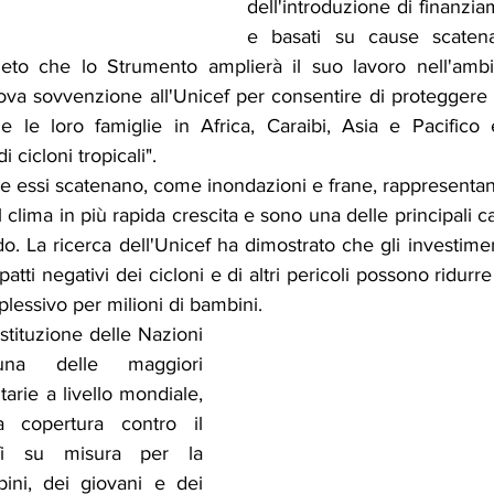
dell'introduzione di finanziam
e basati su cause scatenan
ieto che lo Strumento amplierà il suo lavoro nell'ambi
a sovvenzione all'Unicef per consentire di proteggere fi
e le loro famiglie in Africa, Caraibi, Asia e Pacifico 
 cicloni tropicali".
 che essi scatenano, come inondazioni e frane, rappresentano
al clima in più rapida crescita e sono una delle principali c
do. La ricerca dell'Unicef ha dimostrato che gli investime
patti negativi dei cicloni e di altri pericoli possono ridurr
plessivo per milioni di bambini.
stituzione delle Nazioni 
na delle maggiori 
arie a livello mondiale, 
a copertura contro il 
ofi su misura per la 
ini, dei giovani e dei 