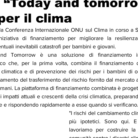
 “Today and tomorr
per il clima
Solidarietà
Archeologia
Musica
Cinema
Tr
la Conferenza Internazionale ONU sul Clima in corso a S
iniziativa di finanziamento per migliorare la resilienza
tà
Eventi
Teatro
Lega Araba
Società
Dirit
tuali inevitabili catastrofi per bambini e giovani.
 and Tomorrow è una soluzione di finanziamento int
co che, per la prima volta, combina il finanziamento d
itti e Pace
Gastronomia
 climatica e di prevenzione dei rischi per i bambini di o
iamento del trasferimento del rischio fornito dal mercato as
domani. La piattaforma di finanziamento combinata è progetta
i impatti attuali e crescenti della crisi climatica, prepara
e e rispondendo rapidamente a esse quando si verificano
"I rischi del cambiamento cl
più ipotetici. Sono qui. 
lavoriamo per costruire la r