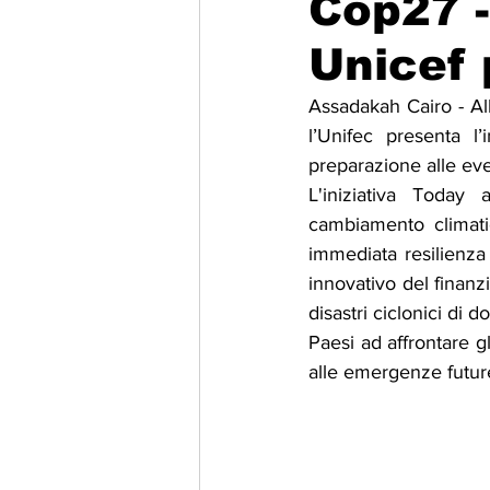
Cop27 -
Unicef 
Migrazione e Rifugiati
Sport
Assadakah Cairo - Al
l’Unifec presenta l’
Filosofia
Mostre
Festivi
preparazione alle even
L'iniziativa Today
cambiamento climati
Relazioni Internazionali
Confl
immediata resilienza
innovativo del finanz
disastri ciclonici di 
Paesi ad affrontare gl
alle emergenze futur