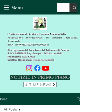
Menu
L’Italia nel mondo Arabo e il mondo Arabo in Italia
Associazione Internazionale Di Amicizia Italo-araba
Assadakah
IBAN: IT03K0832703261000000002834
Sito registrato dal Presidente del Tribunale di Genova
R.G.V. 8468\2024 Reg. Stampa n 16\24 cron.61\24 ​
Proprietario Talal Khrais
Direttore Responsabile Roberto Roggero
NOTIZIE IN PRIMO PIANO
ULTIME NEWS
Post
All Posts