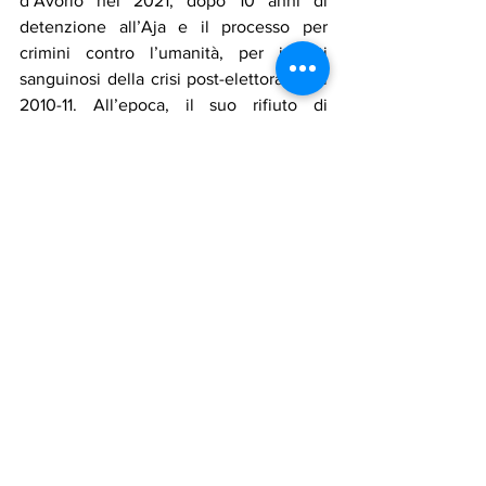
d’Avorio nel 2021, dopo 10 anni di 
detenzione all’Aja e il processo per 
crimini contro l’umanità, per i fatti 
sanguinosi della crisi post-elettorale del 
2010-11. All’epoca, il suo rifiuto di 
riconoscere la vittoria di Ouattara alle 
elezioni presidenziali del 2010 era 
degenerato in scontri. Il verdetto di 
assoluzione del 2019 ha poi aperto a 
Gbagbo la strada al ritorno in
 patria.
 In
ogni caso, rilanciare la candidatura alle 
presidenziali del 2025 appare una sfida 
del PPA-CI alle autorità governativee, e 
certamente ultimo tentativo utile.
Tutto dipende comunque dagli equilibri 
politici del paese, e dagli uomini forti del 
momento: il PPA-CI di Gbagbo; l’RDHP 
di Alassane Ouattara e il PDCI diretto 
fino allo scorso anno dallo scomparso 