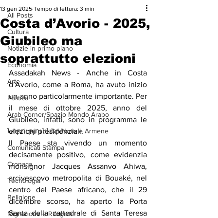
13 gen 2025
Tempo di lettura: 3 min
All Posts
Costa d’Avorio - 2025,
Cultura
Giubileo ma
Notizie in primo piano
soprattutto elezioni
Economia
Assadakah News - Anche in Costa 
Arte
d’Avorio, come a Roma, ha avuto inizio 
un anno particolarmente importante. Per 
Politica
il mese di ottobre 2025, anno del 
Arab Corner/Spazio Mondo Arabo
Giubileo, infatti, sono in programma le 
Նորություններ/Notizie Armene
elezioni presidenziali.
Il Paese sta vivendo un momento 
Comunicati Stampa
decisamente positivo, come evidenzia 
Cronaca
monsignor Jacques Assanvo Ahiwa, 
arcivescovo metropolita di Bouaké, nel 
Tecnologia
centro del Paese africano, che il 29 
Religione
dicembre scorso, ha aperto la Porta 
Santa della cattedrale di Santa Teresa 
Migrazione e Rifugiati