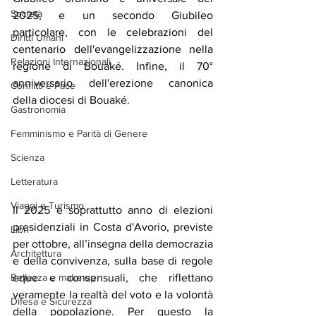
Società
2025, e un secondo Giubileo 
particolare, con le celebrazioni del 
Diritti Umani
centenario dell'evangelizzazione nella 
Relazioni Internazionali
regione di Bouaké. Infine, il 70° 
anniversario dell'erezione canonica 
Conflitti e Pace
della diocesi di Bouaké.
Gastronomia
Femminismo e Parità di Genere
Scienza
Letteratura
Viaggi e Turismo
Il 2025 è soprattutto anno di elezioni 
presidenziali in Costa d'Avorio, previste 
Libri
per ottobre, all’insegna della democrazia 
Architettura
e della convivenza, sulla base di regole 
Bellezza e make up
eque e consensuali, che riflettano 
veramente la realtà del voto e la volontà 
Difesa e Sicurezza
della popolazione. Per questo la 