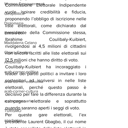
Women Empowerment
Commissione Elettorale Indipendente 
vuole ispirare credibilità e fiducia, 
Geopolitica
proponendo l’obbligo di iscrizione nelle 
Diplomazia
liste elettorali, come dichiarato dal 
presidente della Commissione stessa, 
Patrizia Boi
Ibrahime Coulibaly-Kuibiert, 
Maddalena Celano
rivolgendosi ai 4,5 milioni di cittadini 
Chiara Cavalieri
non ancora iscritti alle liste elettorali sui 
12,5 milioni che hanno diritto di voto.
Ambiente
Coulibaly-Kuibiert ha incoraggiato i 
arab-corner-politica
leader dei partiti politici a invitare i loro 
sostenitori ad iscriversi in nelle liste 
arab-corner-economia
elettorali, perché questo passo è 
arab-corner-cultura
decisivo per fare la differenza durante la 
arab-corner-arte
campagna elettorale e soprattutto 
quando saranno aperti i seggi di voto.
TURISMO
Per queste gare elettorali, l’ex 
azerbaijan
presidente Laurent Gbagbo, il cui nome 