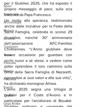
per il Giubileo 2025, che ha esposto il 
Sport
proprio messaggio di pace, sulla scia 
Solidarietà
tracciata da Papa Francesco.
Un invito alla speranza, testimoniato 
Archeologia
anche dalle iniziative per la Festa della 
Musica
Sacra Famiglia, celebrata lo scorso 29 
dicembre, nonché 30° anniversario 
Cinema
dell’associazione AFC-Familles 
Tradizioni
Chrétiennes. “L'Anno giubilare deve 
Storia
essere occasione per guardare con 
occhi nuovi a sé stessi, e vedere come 
Filosofia
poter riprendere il loro cammino sulle 
Mostre
orme della Sacra Famiglia di Nazareth, 
ispirandosi ai suoi valori e alle sue virtù”, 
Festività
ha dichiarato monsignor Ahiwa.
Eventi
L'anno 2025 segna una trilogia di 
giubilei per il Costa d’Avorio e in 
Teatro
particolare per l'arcidiocesi di Bouaké: 
Lega Araba
Giubileo ordinario e universale del 