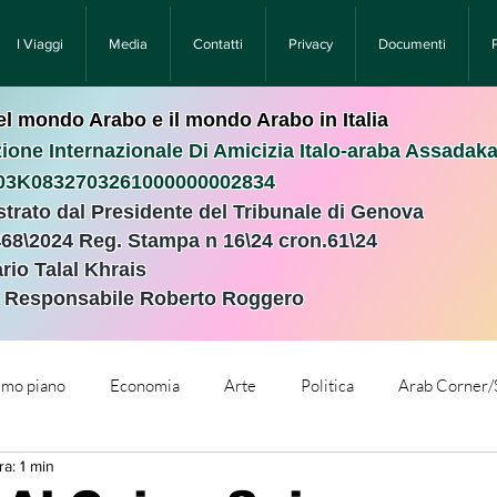
I Viaggi
Media
Contatti
Privacy
Documenti
nel mondo Arabo e il mondo Arabo in Italia
ione Internazionale Di Amicizia Italo-araba Assadak
T03K0832703261000000002834
istrato dal Presidente del Tribunale di Genova
468\2024 Reg. Stampa n 16\24 cron.61\24 ​
rio Talal Khrais
e Responsabile Roberto Roggero
rimo piano
Economia
Arte
Politica
Arab Corner/
ra: 1 min
e
Comunicati Stampa
Cronaca
Tecnologia
Relig