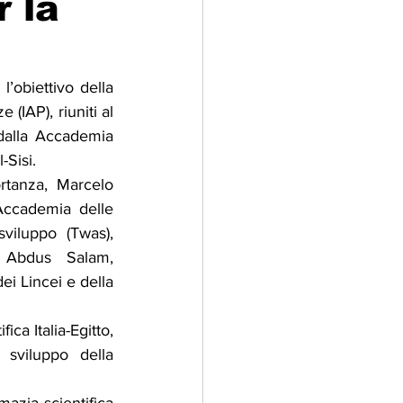
r la
adizioni
Storia
’obiettivo della 
IAP), riuniti al 
ti Umani
alla Accademia 
-Sisi.
rtanza, Marcelo 
Accademia delle 
viluppo (Twas), 
 Abdus Salam, 
ei Lincei e della 
a Italia-Egitto, 
sviluppo della 