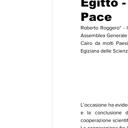
Egitto -
Pace
Migrazione e Rifugiati
Sport
Roberto Roggero* - In
Assemblea Generale de
Filosofia
Mostre
Festivi
Cairo da molti Paes
Egiziana delle Scienz
Relazioni Internazionali
Confl
L’occasione ha evidenz
e la conclusione de
cooperazione scientif