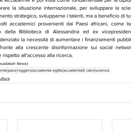
le Accademie è poi vista come fondamentale per la diploma
are la situazione internazionale, per sviluppare la scie
to strategico, svilupparne i talenti, ma a beneficio di tut
molti accademici provenienti dai Paesi africani, come Ism
to della Biblioteca di Alessandria ed ex vicepresiden
enziato la necessità di aumentare i finanziamenti pubblic
 fronte alla crescente disinformazione sui social netwo
ispetto all'accesso alla ricerca.
Aasadakah News)
ente
pace
roggero
accademia egitto
accademia
il cairo
scienza
ultura