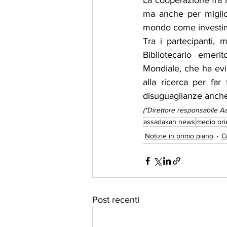
La cooperazione fra 
ma anche per miglior
mondo come investimen
Tra i partecipanti, 
Bibliotecario emeri
Mondiale, che ha evid
alla ricerca per far
disuguaglianze anche r
(*Direttore responsabile 
assadakah news
medio ori
Notizie in primo piano
C
Post recenti