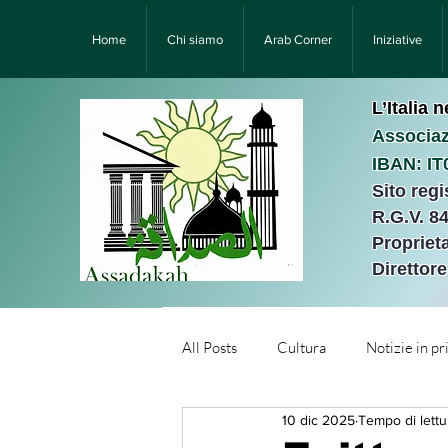
Home
Chi siamo
Arab Corner
Iniziative
L’Italia 
Associaz
IBAN: I
Sito reg
R.G.V. 8
Proprieta
Direttor
All Posts
Cultura
Notizie in p
10 dic 2025
Tempo di lettu
Նորություններ/Notizie Armen