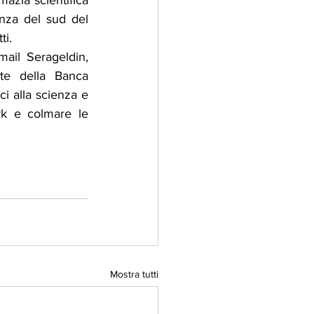
zia scientifica 
nza del sud del 
ti.
ail Serageldin, 
te della Banca 
i alla scienza e 
rk e colmare le 
Mostra tutti