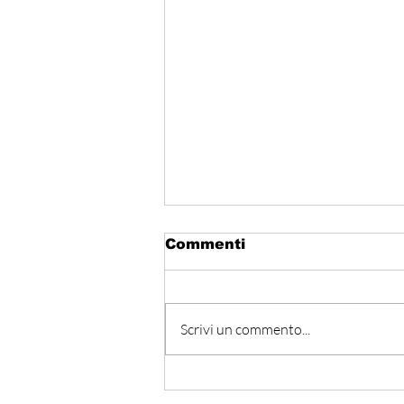
Commenti
Scrivi un commento...
Hormuz - Iran e Oman
verso l’accordo