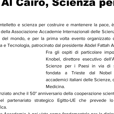
 Al Cairo, Scienza pe
Solidarietà
Archeologia
Musica
Cinema
Tr
telletto e scienza per costruire e mantenere la pace, è l
lla Associazione Accademie Internazionali delle Scienze (
tà
Eventi
Teatro
Lega Araba
Società
Dirit
i del mondo, e per la prima volta evento organizzato d
a e Tecnologia, patrocinato dal presidente Abdel Fattah Al
Fra gli ospiti di particolare impo
itti e Pace
Gastronomia
Knobel, direttore esecutivo dell'
Scienze per i Paesi in via di s
fondata a Trieste dal Nobel
accademici italiani delle Scienze, d
Medicina.
iato anche il 50° anniversario della cooperazione scientific
l partenariato strategico Egitto-UE che prevede lo 
ica.