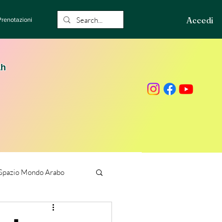
Accedi
Prenotazioni
ah
Spazio Mondo Arabo
ione