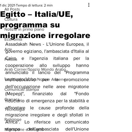
1 dic 2021
Tempo di lettura: 2 min
All Posts
Egitto – Italia/UE,
Cultura
programma su
Notizie in primo piano
migrazione irregolare
Economia
Assadakah News - L'Unione Europea, il 
Arte
governo egiziano, l'ambasciata d'Italia al 
Cairo e l'agenzia italiana per la 
Politica
cooperazione allo sviluppo hanno 
Arab Corner/Spazio Mondo Arabo
annunciato il lancio del "Programma 
Նորություններ/Notizie Armene
multieducativo per la promozione 
dell'occupazione nelle aree migratorie 
Comunicati Stampa
(Mepep)", finanziato dal "Fondo 
Cronaca
fiduciario di emergenza per la stabilità e 
affrontare le cause profonde della 
Tecnologia
migrazione irregolare e degli sfollati in 
Religione
Africa". Lo riferisce un comunicato 
stampa dell'ambasciata dell'Unione 
Migrazione e Rifugiati