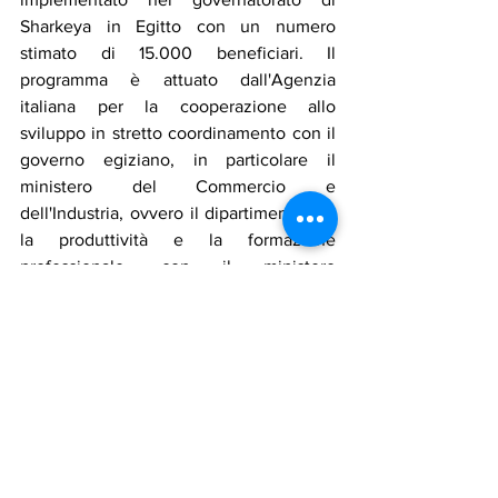
Sharkeya in Egitto con un numero 
stimato di 15.000 beneficiari. Il 
programma è attuato dall'Agenzia 
italiana per la cooperazione allo 
sviluppo in stretto coordinamento con il 
governo egiziano, in particolare il 
ministero del Commercio e 
dell'Industria, ovvero il dipartimento per 
la produttività e la formazione 
professionale, con il ministero 
dell'Istruzione, così come il 
governatorato di Sharkeya, i 
rappresentanti del settore privato e altri 
soggetti interessati.
ue
migrazioni
Notizie in primo piano
Politica
Economia