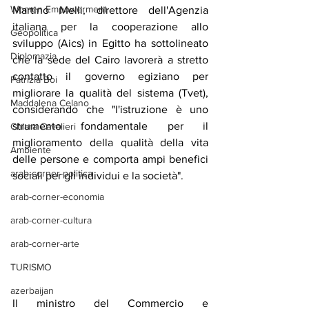
Women Empowerment
Martino Melli, direttore dell'Agenzia 
italiana per la cooperazione allo 
Geopolitica
sviluppo (Aics) in Egitto ha sottolineato 
Diplomazia
che la sede del Cairo lavorerà a stretto 
contatto il governo egiziano per 
Patrizia Boi
migliorare la qualità del sistema (Tvet), 
Maddalena Celano
considerando che "l'istruzione è uno 
strumento fondamentale per il 
Chiara Cavalieri
miglioramento della qualità della vita 
Ambiente
delle persone e comporta ampi benefici 
arab-corner-politica
sociali per gli individui e la società".
arab-corner-economia
arab-corner-cultura
arab-corner-arte
TURISMO
azerbaijan
Il ministro del Commercio e 