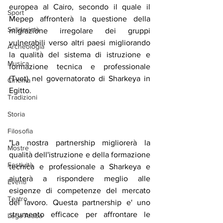
europea al Cairo, secondo il quale il 
Sport
Mepep affronterà la questione della 
Solidarietà
migrazione irregolare dei gruppi 
vulnerabili verso altri paesi migliorando 
Archeologia
la qualità del sistema di istruzione e 
Musica
formazione tecnica e professionale 
(Tvet) nel governatorato di Sharkeya in 
Cinema
Egitto.
Tradizioni
Storia
Filosofia
"La nostra partnership migliorerà la 
Mostre
qualità dell'istruzione e della formazione 
Festività
tecnica e professionale a Sharkeya e 
aiuterà a rispondere meglio alle 
Eventi
esigenze di competenze del mercato 
Teatro
del lavoro. Questa partnership e' uno 
strumento efficace per affrontare le 
Lega Araba