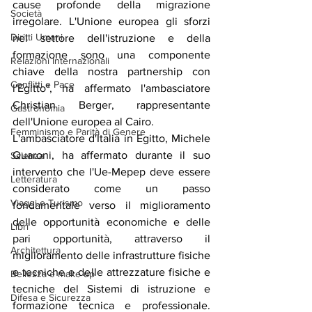
cause profonde della migrazione 
Società
irregolare. L'Unione europea gli sforzi 
Diritti Umani
nel settore dell'istruzione e della 
formazione sono una componente 
Relazioni Internazionali
chiave della nostra partnership con 
Conflitti e Pace
l'Egitto", ha affermato l'ambasciatore 
Christian Berger, rappresentante 
Gastronomia
dell'Unione europea al Cairo.
Femminismo e Parità di Genere
L'ambasciatore d'Italia in Egitto, Michele 
Quaroni, ha affermato durante il suo 
Scienza
intervento che l'Ue-Mepep deve essere 
Letteratura
considerato come un passo 
Viaggi e Turismo
fondamentale verso il miglioramento 
delle opportunità economiche e delle 
Libri
pari opportunità, attraverso il 
Architettura
miglioramento delle infrastrutture fisiche 
e tecniche e delle attrezzature fisiche e 
Bellezza e make up
tecniche del Sistemi di istruzione e 
Difesa e Sicurezza
formazione tecnica e professionale. 