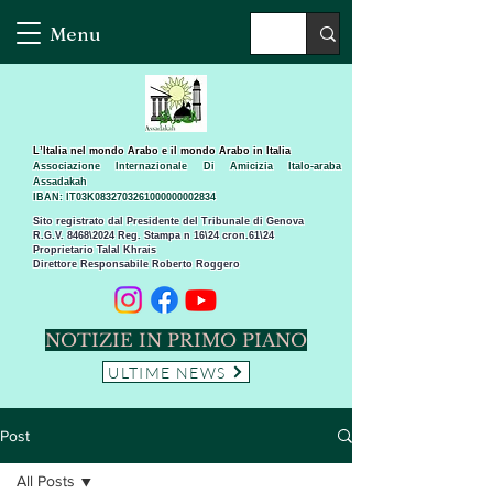
Menu
L’Italia nel mondo Arabo e il mondo Arabo in Italia
Associazione Internazionale Di Amicizia Italo-araba
Assadakah
IBAN: IT03K0832703261000000002834
Sito registrato dal Presidente del Tribunale di Genova
R.G.V. 8468\2024 Reg. Stampa n 16\24 cron.61\24 ​
Proprietario Talal Khrais
Direttore Responsabile Roberto Roggero
NOTIZIE IN PRIMO PIANO
ULTIME NEWS
Post
All Posts