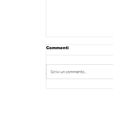
Commenti
Scrivi un commento...
Hormuz - Iran e Oman
verso l’accordo
ufficiale?
Iscriviti alla nostra Ne