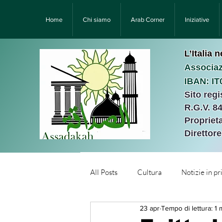
Home
Chi siamo
Arab Corner
Iniziative
L’Italia 
Associaz
IBAN: I
Sito reg
R.G.V. 8
Proprieta
Direttor
All Posts
Cultura
Notizie in p
23 apr
Tempo di lettura: 1 
Նորություններ/Notizie Armen