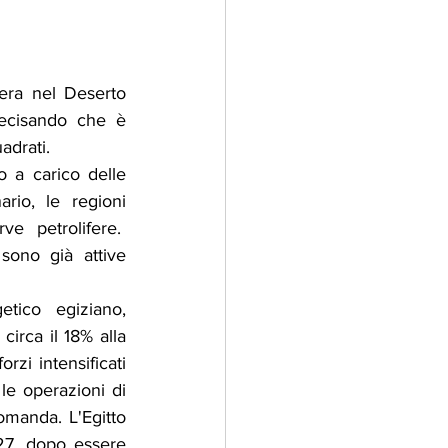
era nel Deserto 
ecisando che è 
adrati.
 a carico delle 
rio, le regioni 
e petrolifere.  
sono già attive 
tico egiziano, 
irca il 18% alla 
zi intensificati 
le operazioni di 
omanda. L'Egitto 
27, dopo essere 