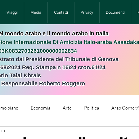
I Viaggi
Media
Contatti
Privacy
Documenti
nel mondo Arabo e il mondo Arabo in Italia
ione Internazionale Di Amicizia Italo-araba Assadak
T03K0832703261000000002834
istrato dal Presidente del Tribunale di Genova
468\2024 Reg. Stampa n 16\24 cron.61\24 ​
rio Talal Khrais
e Responsabile Roberto Roggero
rimo piano
Economia
Arte
Politica
Arab Corner/
min
e
Comunicati Stampa
Cronaca
Tecnologia
Relig