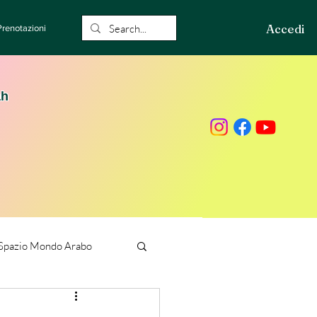
Accedi
Prenotazioni
ah
Spazio Mondo Arabo
ione