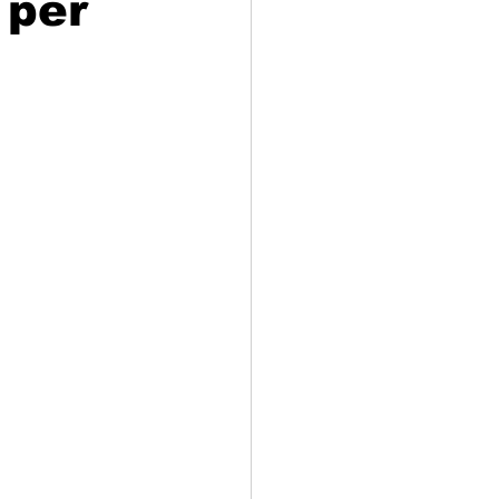
 per
adizioni
Storia
ti Umani