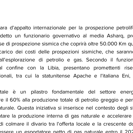
gara d'appalto internazionale per la prospezione petrolif
detto un funzionario governativo al media Asharq, pr
se di prospezione sismica che coprirà oltre 50.000 Km qu
 carico dei costi delle prospezioni sismiche, che saranno
all'esplorazione di petrolio e gas. Secondo il funziona
al confine con la Libia, presentano promettenti riserv
nali, tra cui la statunitense Apache e l'italiana Eni, 
tale è un pilastro fondamentale del settore energe
e il 60% alla produzione totale di petrolio greggio e per c
rale. Questa iniziativa si inserisce nel contesto degli sfor
tare la produzione interna di gas naturale e accelerare 
di colmare il divario tra l'offerta locale e la crescente d
ssere un esportatore netto di gas naturale entro il 20