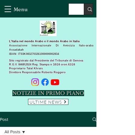
Menu
L’Italia nel mondo Arabo e il mondo Arabo in Italia
Associazione Internazionale Di Amicizia Italo-araba
Assadakah
IBAN: IT03K0832703261000000002834
Sito registrato dal Presidente del Tribunale di Genova
R.G.V. 8468\2024 Reg. Stampa n 16\24 cron.61\24 ​
Proprietario Talal Khrais
Direttore Responsabile Roberto Roggero
NOTIZIE IN PRIMO PIANO
ULTIME NEWS
Post
All Posts