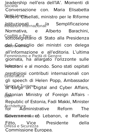
leadership nell'era dell'IA'. Momenti di 
Società
Conversazione con. Maria Elisabetta 
Diritti Umani
Alberti Casellati, ministro per le Riforme 
Istituzionali e la Semplificazione 
Relazioni Internazionali
Normativa, e Alberto Barachini, 
Conflitti e Pace
sottosegretario di Stato alla Presidenza 
del Consiglio dei ministri con delega 
Gastronomia
all'informazione e all'editoria. L’ultima 
Femminismo e Parità di Genere
giornata, ha allargato l'orizzonte sulle 
Scienza
relazioni e al mondo. Sono stati ospitati 
prestigiosi contributi internazionali con 
Letteratura
gli speech di Helen Popp, Ambassador 
Viaggi e Turismo
at Large on Digital and Cyber Affairs, 
Estonian Ministry of Foreign Affairs - 
Libri
Republic of Estonia, Fadi Makki, Minister 
Architettura
for Administrative Reform The 
Government of Lebanon, e Raffaele 
Bellezza e make up
Fitto, Vice Presidente della 
Difesa e Sicurezza
Commissione Europea.