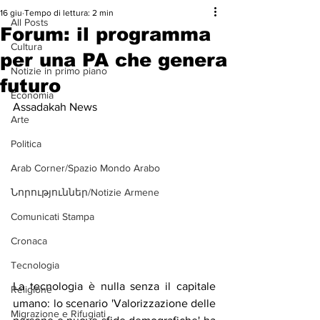
16 giu
Tempo di lettura: 2 min
All Posts
Forum: il programma
Cultura
per una PA che genera
Notizie in primo piano
futuro
Economia
Assadakah News
Arte
Politica
Arab Corner/Spazio Mondo Arabo
Նորություններ/Notizie Armene
Comunicati Stampa
Cronaca
Tecnologia
La tecnologia è nulla senza il capitale 
Religione
umano: lo scenario 'Valorizzazione delle 
Migrazione e Rifugiati