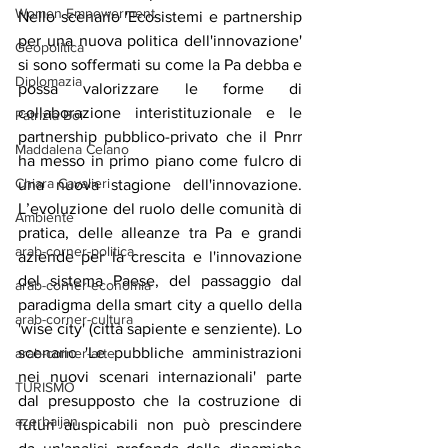
Women Empowerment
Nello scenario 'Ecosistemi e partnership 
per una nuova politica dell'innovazione' 
Geopolitica
si sono soffermati su come la Pa debba e 
Diplomazia
possa valorizzare le forme di 
collaborazione interistituzionale e le 
Patrizia Boi
partnership pubblico-privato che il Pnrr 
Maddalena Celano
ha messo in primo piano come fulcro di 
Chiara Cavalieri
una nuova stagione dell'innovazione. 
L’evoluzione del ruolo delle comunità di 
Ambiente
pratica, delle alleanze tra Pa e grandi 
arab-corner-politica
aziende per la crescita e l'innovazione 
del sistema Paese, del passaggio dal 
arab-corner-economia
paradigma della smart city a quello della 
arab-corner-cultura
'wise city' (città sapiente e senziente). Lo 
scenario 'Le pubbliche amministrazioni 
arab-corner-arte
nei nuovi scenari internazionali' parte 
TURISMO
dal presupposto che la costruzione di 
azerbaijan
futuri auspicabili non può prescindere 