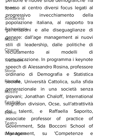
persone e nuove sfide demografiche' ha 
messo al centro diversi focus legati al 
Sport
progressivo invecchiamento della 
Solidarietà
popolazione italiana, al rapporto tra 
Archeologia
generazioni e alle diseguaglianze di 
genere: dall'age management ai nuovi 
Musica
stili di leadership, dalle politiche di 
Cinema
reclutamento ai modelli di 
comunicazione. In programma i keynote 
Tradizioni
speech di Alessandro Rosina, professore 
Storia
ordinario di Demografia e Statistica 
Filosofia
sociale, Università Cattolica, sulla sfida 
generazionale in una società senza 
Mostre
giovani; Jonathan Chaloff, International 
Festività
migration division, Ocse, sull'attrattività 
dei talenti, e Raffaella Saporito, 
Eventi
associate professor of practice of 
Teatro
Government, Sda Bocconi School of 
Management, su 'Competenze e 
Lega Araba