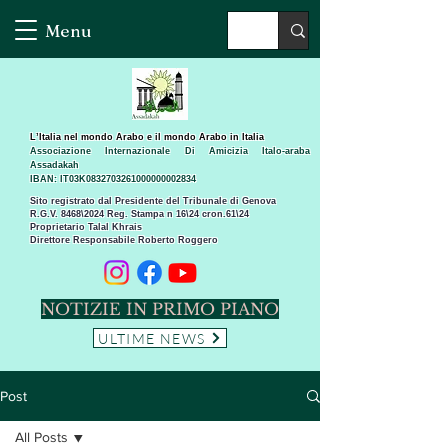
Menu
L’Italia nel mondo Arabo e il mondo Arabo in Italia
Associazione Internazionale Di Amicizia Italo-araba
Assadakah
IBAN: IT03K0832703261000000002834
Sito registrato dal Presidente del Tribunale di Genova
R.G.V. 8468\2024 Reg. Stampa n 16\24 cron.61\24 ​
Proprietario Talal Khrais
Direttore Responsabile Roberto Roggero
NOTIZIE IN PRIMO PIANO
ULTIME NEWS
Post
All Posts