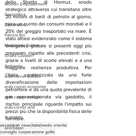
dello Stretto di Hormuz, snodo 
Women Empowerment
strategico attraverso cui transitano oltre 
Geopolitica
20 milioni di barili di petrolio al giorno, 
circa un quinto dei consumi mondiali e il 
Diplomazia
25% del greggio trasportato via mare. È 
Patrizia Boi
stato altresì evidenziato come il sistema 
Maddalena Celano
energetico globale si presenti oggi più 
preparato rispetto alle precedenti crisi, 
Chiara Cavalieri
grazie a livelli di scorte elevati e a una 
Ambiente
maggiore resilienza produttiva. Per 
l’Italia, caratterizzata da una forte 
arab-corner-politica
diversificazione delle importazioni 
arab-corner-economia
petrolifere e da una quota prevalente di 
gas approvvigionata via gasdotto, il 
arab-corner-cultura
rischio principale riguarda l’impatto sui 
arab-corner-arte
prezzi più che la disponibilità fisica delle 
TURISMO
forniture.
assadakah news
italia
medio oriente
azerbaijan
consiglio cooperazione golfo