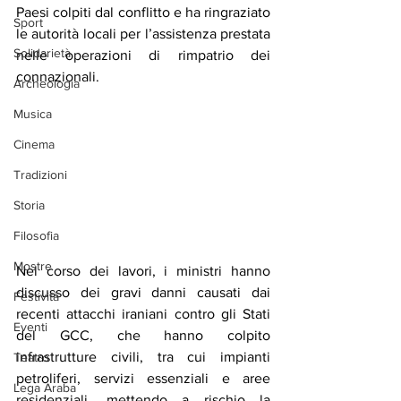
Paesi colpiti dal conflitto e ha ringraziato 
Sport
le autorità locali per l’assistenza prestata 
Solidarietà
nelle operazioni di rimpatrio dei 
connazionali.
Archeologia
Musica
Cinema
Tradizioni
Storia
Filosofia
Mostre
Nel corso dei lavori, i ministri hanno 
discusso dei gravi danni causati dai 
Festività
recenti attacchi iraniani contro gli Stati 
Eventi
del GCC, che hanno colpito 
infrastrutture civili, tra cui impianti 
Teatro
petroliferi, servizi essenziali e aree 
Lega Araba
residenziali, mettendo a rischio la 