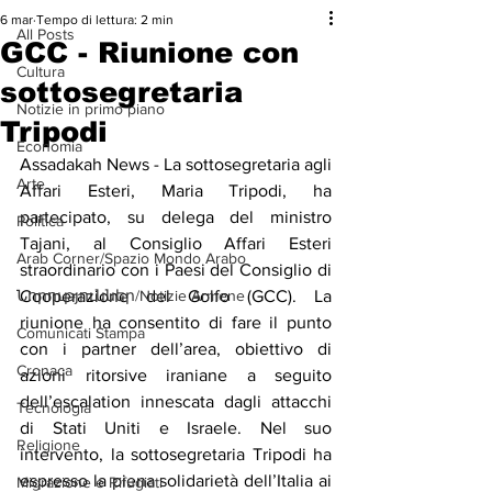
6 mar
Tempo di lettura: 2 min
All Posts
GCC - Riunione con
Cultura
sottosegretaria
Notizie in primo piano
Tripodi
Economia
Assadakah News - La sottosegretaria agli 
Arte
Affari Esteri, Maria Tripodi, ha 
partecipato, su delega del ministro 
Politica
Tajani, al Consiglio Affari Esteri 
Arab Corner/Spazio Mondo Arabo
straordinario con i Paesi del Consiglio di 
Նորություններ/Notizie Armene
Cooperazione del Golfo (GCC). La 
riunione ha consentito di fare il punto 
Comunicati Stampa
con i partner dell’area, obiettivo di 
Cronaca
azioni ritorsive iraniane a seguito 
dell’escalation innescata dagli attacchi 
Tecnologia
di Stati Uniti e Israele. Nel suo 
Religione
intervento, la sottosegretaria Tripodi ha 
espresso la piena solidarietà dell’Italia ai 
Migrazione e Rifugiati