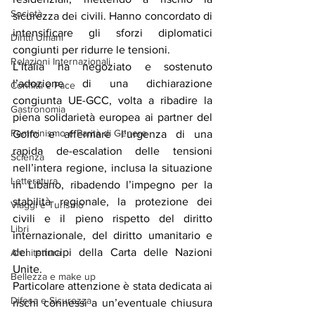
Società
sicurezza dei civili. Hanno concordato di 
intensificare gli sforzi diplomatici 
Diritti Umani
congiunti per ridurre le tensioni.
Relazioni Internazionali
L’Italia ha negoziato e sostenuto 
l’adozione di una dichiarazione 
Conflitti e Pace
congiunta UE-GCC, volta a ribadire la 
Gastronomia
piena solidarietà europea ai partner del 
Femminismo e Parità di Genere
Golfo e affermare l’urgenza di una 
rapida de-escalation delle tensioni 
Scienza
nell’intera regione, inclusa la situazione 
Letteratura
in Libano, ribadendo l’impegno per la 
stabilità regionale, la protezione dei 
Viaggi e Turismo
civili e il pieno rispetto del diritto 
Libri
internazionale, del diritto umanitario e 
dei principi della Carta delle Nazioni 
Architettura
Unite.
Bellezza e make up
Particolare attenzione è stata dedicata ai 
Difesa e Sicurezza
rischi connessi a un’eventuale chiusura 