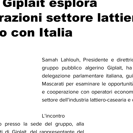
Giplait esplora
razioni settore lattie
Solidarietà
Archeologia
Musica
Cinema
Tr
o con Italia
tà
Eventi
Teatro
Lega Araba
Società
Dirit
Samah Lahlouh, Presidente e direttri
itti e Pace
Gastronomia
gruppo pubblico algerino Giplait, ha
delegazione parlamentare italiana, gu
Mascarati per esaminare le opportunità
e cooperazione con operatori economici 
settore dell'industria lattiero-casearia e 
L'incontro 
to presso la sede del gruppo, alla 
i di Giplait, del rappresentante del 