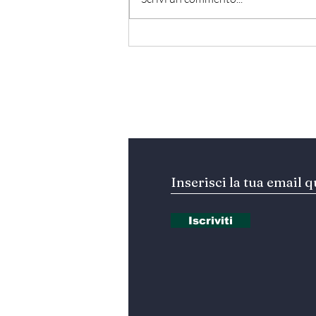
Hormuz - Iran e Oman
verso l’accordo
ufficiale?
Iscriviti alla nostra Ne
Iscriviti