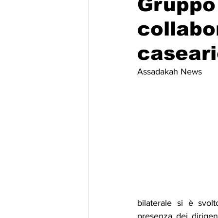
Gruppo 
collabo
Migrazione e Rifugiati
Sport
caseari
Filosofia
Mostre
Festivi
Assadakah News
Relazioni Internazionali
Confl
bilaterale si è svol
presenza dei dirigent