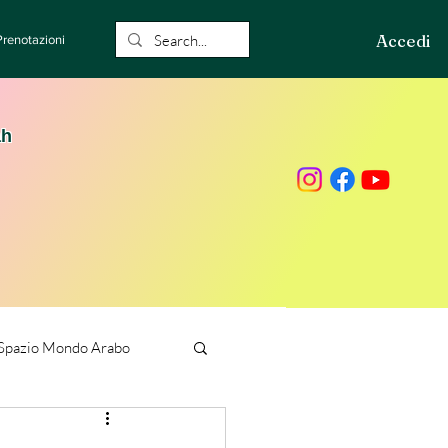
Accedi
Prenotazioni
ah
Spazio Mondo Arabo
ione