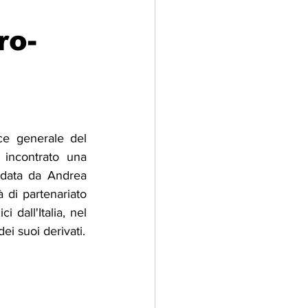
ro-
adizioni
Storia
ti Umani
ce generale del 
 incontrato una 
idata da Andrea 
 di partenariato 
dall'Italia, nel 
dei suoi derivati.