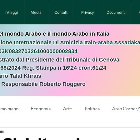
I Viaggi
Media
Contatti
Privacy
Documenti
nel mondo Arabo e il mondo Arabo in Italia
ione Internazionale Di Amicizia Italo-araba Assadak
T03K0832703261000000002834
istrato dal Presidente del Tribunale di Genova
468\2024 Reg. Stampa n 16\24 cron.61\24 ​
rio Talal Khrais
e Responsabile Roberto Roggero
rimo piano
Economia
Arte
Politica
Arab Corner/
min
e
Comunicati Stampa
Cronaca
Tecnologia
Relig