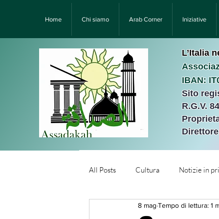
Home
Chi siamo
Arab Corner
Iniziative
L’Italia 
Associaz
IBAN: I
Sito reg
R.G.V. 8
Proprieta
Direttor
All Posts
Cultura
Notizie in p
8 mag
Tempo di lettura: 1 
Նորություններ/Notizie Armen