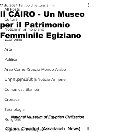
17 dic 2024
Tempo di lettura: 3 min
All Posts
Il CAIRO - Un Museo
Cultura
per il Patrimonio
Notizie in primo piano
Femminile Egiziano
Economia
Arte
Politica
Arab Corner/Spazio Mondo Arabo
Նորություններ/Notizie Armene
Comunicati Stampa
Cronaca
Tecnologia
National Museum of Egyptian Civilization
Religione
Chiara Cavalieri (Assadakah News)
 - Il 
Migrazione e Rifugiati