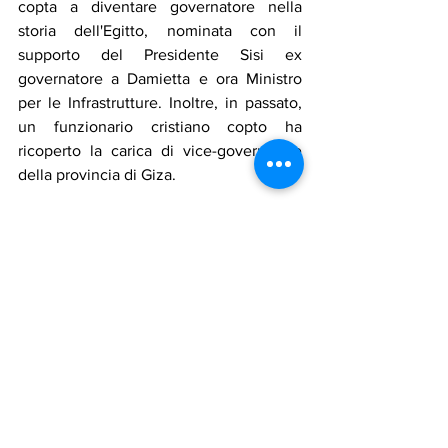
copta a diventare governatore nella 
storia dell'Egitto, nominata con il 
supporto del Presidente Sisi ex 
governatore a Damietta e ora Ministro 
per le Infrastrutture. Inoltre, in passato, 
un funzionario cristiano copto ha 
ricoperto la carica di vice-governatore 
della provincia di Giza.
In un contesto di crescente apertura, si 
segnala anche la prima bodyguard 
donna del paese, 
Hind Wajih
, che ha 
iniziato a praticare arti marziali all'età di 
dieci anni e ha espresso il sogno di 
proteggere il 
Presidente Sisi
.