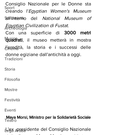
Consiglio Nazionale per le Donne sta 
Sport
creando l'
Egyptian Women's Museum
Solidarietà
all'interno del 
National Museum of 
Egyptian Civilization di Fustat
.
Archeologia
Con una superficie di 
3000 metri 
Musica
quadrati
, il museo metterà in mostra 
l'eredità, la storia e i successi delle 
Cinema
donne egiziane dall'antichità a oggi.
Tradizioni
Storia
Filosofia
Mostre
Festività
Eventi
Maya Morsi, Ministro per la Solidarietà Sociale
Teatro
L'ex  presidente del Consiglio Nazionale 
Lega Araba