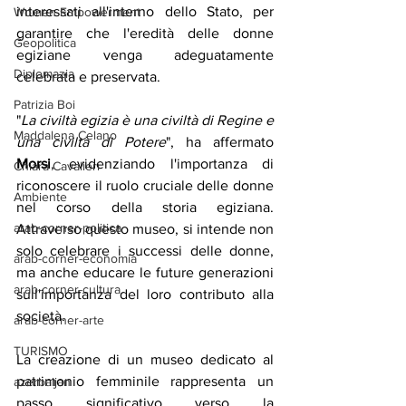
interessati all'interno dello Stato, per 
Women Empowerment
garantire che l'eredità delle donne 
Geopolitica
egiziane venga adeguatamente 
Diplomazia
celebrata e preservata.
Patrizia Boi
"
La civiltà egizia è una civiltà di Regine e 
Maddalena Celano
una civiltà di Potere
", ha affermato 
Morsi
, evidenziando l'importanza di 
Chiara Cavalieri
riconoscere il ruolo cruciale delle donne 
Ambiente
nel corso della storia egiziana. 
arab-corner-politica
Attraverso questo museo, si intende non 
solo celebrare i successi delle donne, 
arab-corner-economia
ma anche educare le future generazioni 
arab-corner-cultura
sull'importanza del loro contributo alla 
società.
arab-corner-arte
TURISMO
La creazione di un museo dedicato al 
patrimonio femminile rappresenta un 
azerbaijan
passo significativo verso la 