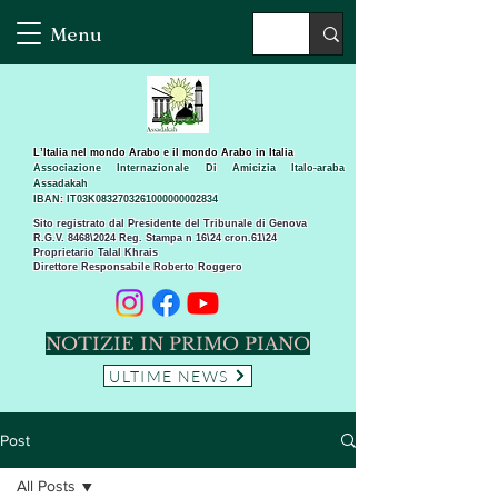
Menu
L’Italia nel mondo Arabo e il mondo Arabo in Italia
Associazione Internazionale Di Amicizia Italo-araba
Assadakah
IBAN: IT03K0832703261000000002834
Sito registrato dal Presidente del Tribunale di Genova
R.G.V. 8468\2024 Reg. Stampa n 16\24 cron.61\24 ​
Proprietario Talal Khrais
Direttore Responsabile Roberto Roggero
NOTIZIE IN PRIMO PIANO
ULTIME NEWS
Post
All Posts