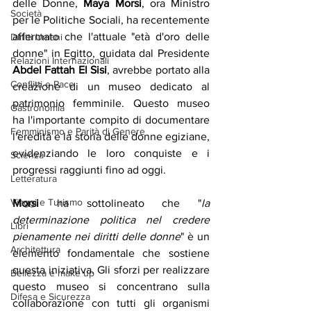
delle Donne, 
Maya Morsi
, ora Ministro 
Società
per le Politiche Sociali, ha recentemente 
affermato che l'attuale "età d'oro delle 
Diritti Umani
donne" in Egitto, guidata dal Presidente 
Relazioni Internazionali
Abdel Fattah El Sisi
, avrebbe portato alla 
Conflitti e Pace
creazione di un museo dedicato al 
patrimonio femminile. Questo museo 
Gastronomia
ha l'importante compito di documentare 
Femminismo e Parità di Genere
l'eredità e la storia delle donne egiziane, 
evidenziando le loro conquiste e i 
Scienza
progressi raggiunti fino ad oggi. 
Letteratura
Viaggi e Turismo
Morsi
 ha sottolineato che "
la 
determinazione politica nel credere 
Libri
pienamente nei diritti delle donne
" è un 
Architettura
elemento fondamentale che sostiene 
questa iniziativa. Gli sforzi per realizzare 
Bellezza e make up
questo museo si concentrano sulla 
Difesa e Sicurezza
collaborazione con tutti gli organismi 