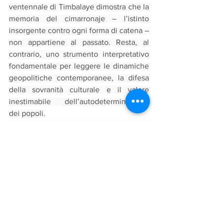
ventennale di Timbalaye dimostra che la 
memoria del cimarronaje – l’istinto 
insorgente contro ogni forma di catena – 
non appartiene al passato. Resta, al 
contrario, uno strumento interpretativo 
fondamentale per leggere le dinamiche 
geopolitiche contemporanee, la difesa 
della sovranità culturale e il valore 
inestimabile dell’autodeterminazione 
dei popoli.
La necessità della solidarietà militante: 
difendere Cuba oggi
In questo preciso momento storico, 
sostenere e difendere l’isola non è un 
semplice atto di solidarietà formale, ma 
un dovere politico e umano 
imprescindibile
. Cuba continua a essere 
il bersaglio di una guerra asimmetrica, 
economica e mediatica permanente, 