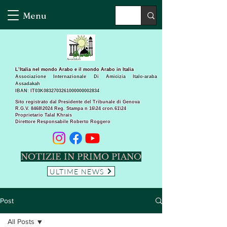
Menu
L’Italia nel mondo Arabo e il mondo Arabo in Italia
Associazione Internazionale Di Amicizia Italo-araba
Assadakah
IBAN: IT03K0832703261000000002834
Sito registrato dal Presidente del Tribunale di Genova
R.G.V. 8468\2024 Reg. Stampa n 16\24 cron.61\24 ​
Proprietario Talal Khrais
Direttore Responsabile Roberto Roggero
NOTIZIE IN PRIMO PIANO
ULTIME NEWS
Post
All Posts