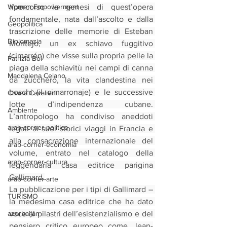
Women Empowerment
ripercorso la genesi di quest’opera 
fondamentale, nata dall’ascolto e dalla 
Geopolitica
trascrizione delle memorie di Esteban 
Diplomazia
Montejo, un ex schiavo fuggitivo 
(cimarrón) che visse sulla propria pelle la 
Patrizia Boi
piaga della schiavitù nei campi di canna 
Maddalena Celano
da zucchero, la vita clandestina nei 
boschi (il cimarronaje) e le successive 
Chiara Cavalieri
lotte d’indipendenza cubane. 
Ambiente
L’antropologo ha condiviso aneddoti 
arab-corner-politica
legati ai suoi storici viaggi in Francia e 
alla consacrazione internazionale del 
arab-corner-economia
volume, entrato nel catalogo della 
arab-corner-cultura
leggendaria casa editrice parigina 
Gallimard.
arab-corner-arte
La pubblicazione per i tipi di Gallimard – 
TURISMO
la medesima casa editrice che ha dato 
azerbaijan
voce ai pilastri dell’esistenzialismo e del 
pensiero critico europeo come Jean-