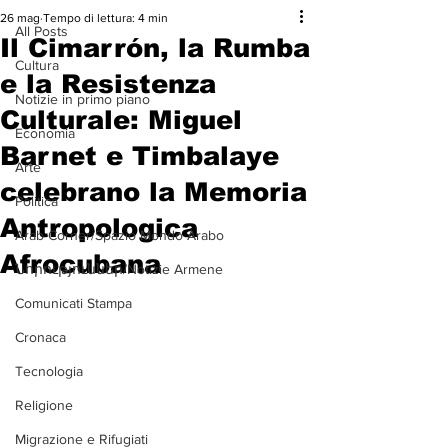
26 mag
Tempo di lettura: 4 min
All Posts
Il Cimarrón, la Rumba
Cultura
e la Resistenza
Notizie in primo piano
Culturale: Miguel
Economia
Barnet e Timbalaye
Arte
celebrano la Memoria
Politica
Antropologica
Arab Corner/Spazio Mondo Arabo
Afrocubana
Նորություններ/Notizie Armene
Comunicati Stampa
Cronaca
Tecnologia
Religione
Migrazione e Rifugiati