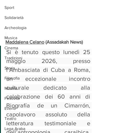
Sport
Solidarietà
Archeologia
Musica
Maddalena Celano
 (Assadakah News) 
Cinema
Si è tenuto questo lunedì 25 
Tradizioni
maggio 2026, presso 
Storia
l’Ambasciata di Cuba a Roma, 
un eccezionale incontro 
Filosofia
culturale dedicato alla 
Mostre
celebrazione dei 60 anni di 
Festività
Biografía de un Cimarrón, 
Eventi
capolavoro assoluto della 
Teatro
letteratura testimoniale e 
Lega Araba
dell’antropologia caraibica. 