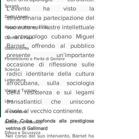
Società
L’evento ha visto la 
Diritti Umani
straordinaria partecipazione del 
suo autore, l’illustre intellettuale 
Relazioni Internazionali
e antropologo cubano Miguel 
Conflitti e Pace
Barnet, offrendo al pubblico 
Gastronomia
presente un’importante 
Femminismo e Parità di Genere
occasione di riflessione sulle 
Scienza
radici identitarie della cultura 
Letteratura
afrocubana, sulla sociologia 
Viaggi e Turismo
della resistenza e sui legami 
transatlantici che uniscono 
Libri
l’isola al vecchio continente.
Architettura
Dalla Cuba profonda alla prestigiosa 
Bellezza e make up
vetrina di Gallimard
Difesa e Sicurezza
Nel corso del suo intervento, Barnet ha 