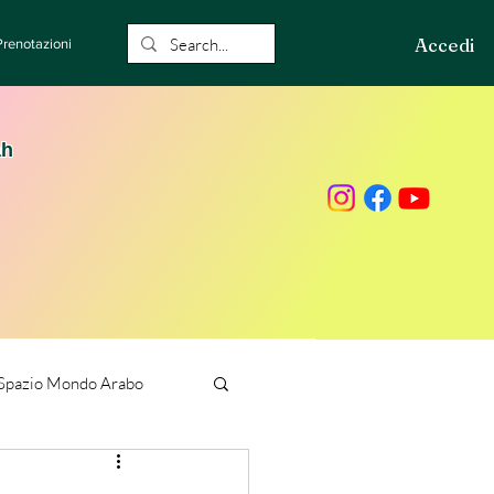
Accedi
Prenotazioni
ah
Spazio Mondo Arabo
ione