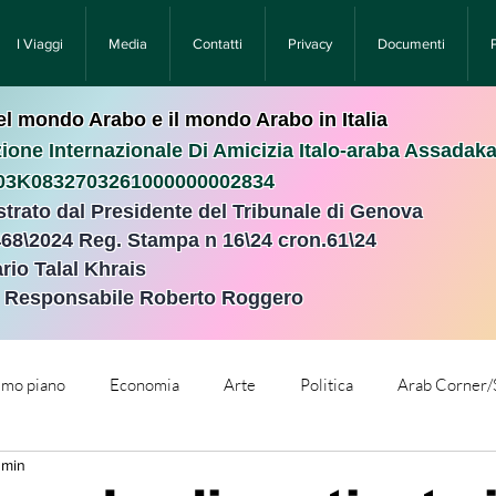
I Viaggi
Media
Contatti
Privacy
Documenti
nel mondo Arabo e il mondo Arabo in Italia
ione Internazionale Di Amicizia Italo-araba Assadak
T03K0832703261000000002834
istrato dal Presidente del Tribunale di Genova
468\2024 Reg. Stampa n 16\24 cron.61\24 ​
rio Talal Khrais
e Responsabile Roberto Roggero
rimo piano
Economia
Arte
Politica
Arab Corner/
 min
e
Comunicati Stampa
Cronaca
Tecnologia
Relig