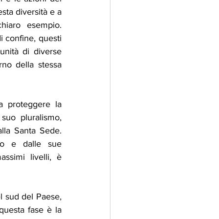
ta diversità e a 
hiaro esempio. 
i confine, questi 
ità di diverse 
erno della stessa 
a proteggere la 
suo pluralismo, 
la Santa Sede. 
co e dalle sue 
simi livelli, è 
l sud del Paese, 
questa fase è la 