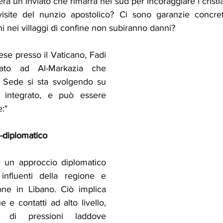
 un inviato che rimarrà nel sud per incoraggiare i cristiani
visite del nunzio apostolico? Ci sono garanzie concret
ni nei villaggi di confine non subiranno danni?
se presso il Vaticano, Fadi 
ato ad Al-Markazia che 
a Sede si sta svolgendo su 
o integrato, e può essere 
:"
o-diplomatico
 un approccio diplomatico 
influenti della regione e 
one in Libano. Ciò implica 
 e contatti ad alto livello, 
o di pressioni laddove 