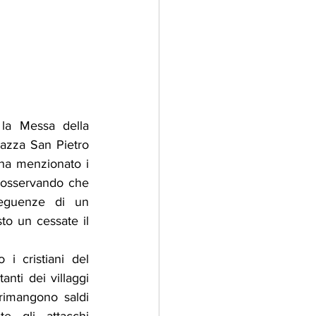
i
adizioni
Storia
ti Umani
la Messa della 
azza San Pietro 
ha menzionato i 
 osservando che 
eguenze di un 
sto un cessate il 
i cristiani del 
anti dei villaggi 
rimangono saldi 