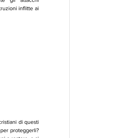
e gli attacchi 
uzioni inflitte ai 
istiani di questi 
per proteggerli? 