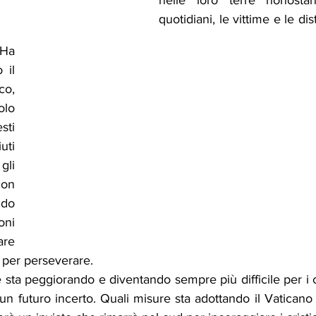
nelle loro terre nonostant
quotidiani, le vittime e le distr
Ha 
il 
o, 
lo 
ti 
ti 
li 
on 
do 
i 
re 
 per perseverare.
e sta peggiorando e diventando sempre più difficile per i cr
un futuro incerto. Quali misure sta adottando il Vaticano 