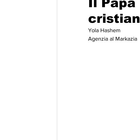
Il Papa
cristia
Migrazione e Rifugiati
Sport
Yola Hashem
Agenzia al Markazia
Filosofia
Mostre
Festivi
Relazioni Internazionali
Confl