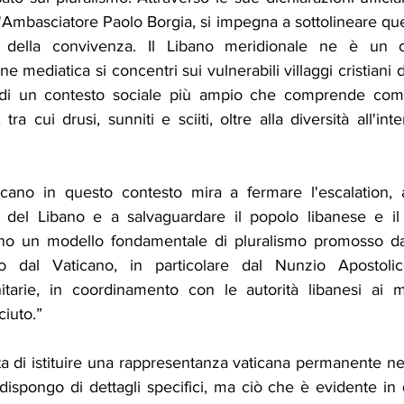
'Ambasciatore Paolo Borgia, si impegna a sottolineare ques
i della convivenza. Il Libano meridionale ne è un c
e mediatica si concentri sui vulnerabili villaggi cristiani d
e di un contesto sociale più ampio che comprende comun
 tra cui drusi, sunniti e sciiti, oltre alla diversità all'int
icano in questo contesto mira a fermare l'escalation, 
i del Libano e a salvaguardare il popolo libanese e il 
ano un modello fondamentale di pluralismo promosso dal
o dal Vaticano, in particolare dal Nunzio Apostoli
tarie, in coordinamento con le autorità libanesi ai mas
iuto.”
a di istituire una rappresentanza vaticana permanente ne
ispongo di dettagli specifici, ma ciò che è evidente in 