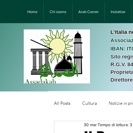
Home
Chi siamo
Arab Corner
Iniziative
L’Italia 
Associaz
IBAN: I
Sito reg
R.G.V. 8
Proprieta
Direttor
All Posts
Cultura
Notizie in p
30 mar
Tempo di lettura: 3
Նորություններ/Notizie Armen