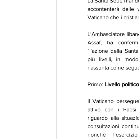
La Santa Sede manderà
accontenterà delle 
Vaticano che i cristia
L'Ambasciatore libane
Assaf, ha conferm
"l'azione della Sant
più livelli, in mod
riassunta come segue
Primo: 
Livello politic
Il Vaticano persegue
attivo con i Paesi 
riguardo alla situazi
consultazioni continue
nonché l'esercizi