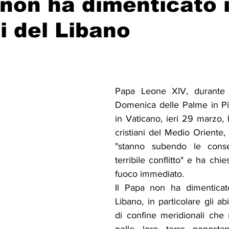
 non ha dimenticato 
ni del Libano
Solidarietà
Archeologia
Musica
Cinema
Tr
tà
Eventi
Teatro
Lega Araba
Società
Dirit
Papa Leone XIV, durante 
Domenica delle Palme in Pi
itti e Pace
Gastronomia
in Vaticano, ieri 29 marzo, 
cristiani del Medio Oriente,
"stanno subendo le cons
terribile conflitto" e ha chie
fuoco immediato.
Il Papa non ha dimenticato 
Libano, in particolare gli abit
di confine meridionali che 