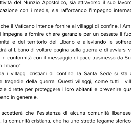
tività del Nunzio Apostolico, sia attraverso il suo lavor
cazione con i media, sia rafforzando l'impegno internaz
.
che il Vaticano intende fornire ai villaggi di confine, l'Am
si impegna a fornire chiare garanzie per un cessate il f
ranità e del territorio del Libano e alleviando le soffer
irà al Libano di voltare pagina sulla guerra e di avviarsi v
 in conformità con il messaggio di pace trasmesso da Sua
in Libano".
a i villaggi cristiani di confine, la Santa Sede si sta
le tragedie della guerra. Questi villaggi, come tutti i vill
ie dirette per proteggere i loro abitanti e prevenire qual
ibano in generale.
ccetterà che l'esistenza di alcuna comunità libanese s
, la comunità cristiana, che ha uno stretto legame storico 