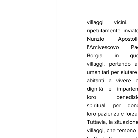
villaggi vicini. 
ripetutamente inviato 
Nunzio Apostolic
l'Arcivescovo Pao
Borgia, in ques
villaggi, portando aiu
umanitari per aiutare g
abitanti a vivere c
dignità e imparten
loro benedizion
spirituali per dona
loro pazienza e forza
Tuttavia, la situazion
villaggi, che temono 