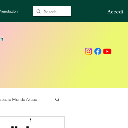
Accedi
Prenotazioni
ah
Spazio Mondo Arabo
ione