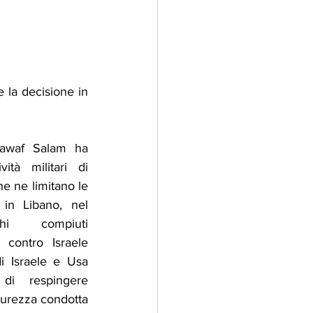
e la decisione in 
Nawaf Salam ha 
ità militari di 
e ne limitano le 
 in Libano, nel 
hi compiuti 
a contro Israele 
i Israele e Usa 
 di respingere 
curezza condotta 