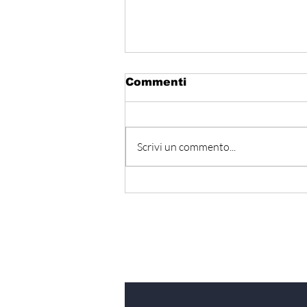
Commenti
Scrivi un commento...
Hormuz - Iran e Oman
verso l’accordo
ufficiale?
Iscriviti alla nostra Ne