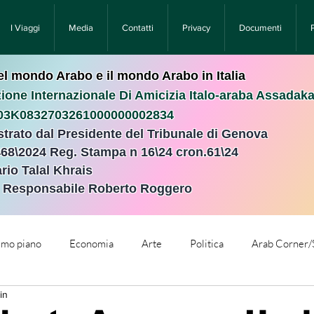
I Viaggi
Media
Contatti
Privacy
Documenti
nel mondo Arabo e il mondo Arabo in Italia
ione Internazionale Di Amicizia Italo-araba Assadak
T03K0832703261000000002834
istrato dal Presidente del Tribunale di Genova
468\2024 Reg. Stampa n 16\24 cron.61\24 ​
rio Talal Khrais
e Responsabile Roberto Roggero
rimo piano
Economia
Arte
Politica
Arab Corner/
in
e
Comunicati Stampa
Cronaca
Tecnologia
Relig