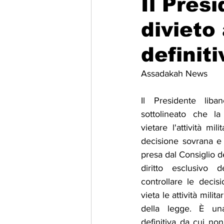
Il Pres
divieto 
Migrazione e Rifugiati
Sport
definiti
Filosofia
Mostre
Festivi
Assadakah News
Il Presidente lib
Relazioni Internazionali
Confl
sottolineato che la
vietare l'attività mi
decisione sovrana e d
presa dal Consiglio de
diritto esclusivo d
controllare le decisi
vieta le attività milita
della legge. È un
definitiva da cui non