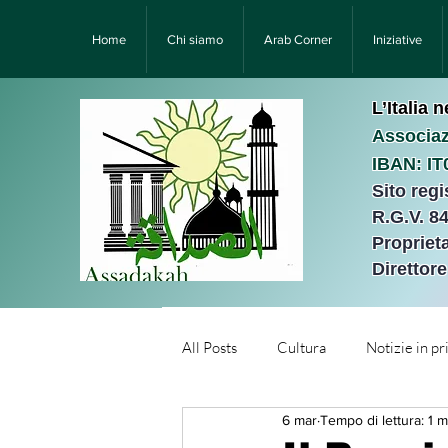
Home
Chi siamo
Arab Corner
Iniziative
L’Italia 
Associaz
IBAN: I
Sito reg
R.G.V. 8
Proprieta
Direttor
All Posts
Cultura
Notizie in p
6 mar
Tempo di lettura: 1 m
Նորություններ/Notizie Armen