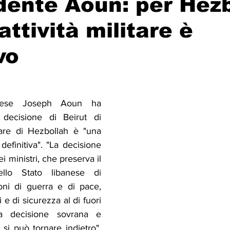
idente Aoun: per Hez
attività militare è
Solidarietà
Archeologia
Musica
Cinema
Tr
vo
tà
Eventi
Teatro
Lega Araba
Società
Dirit
anese Joseph Aoun ha 
itti e Pace
Gastronomia
 decisione di Beirut di 
litare di Hezbollah è "una 
efinitiva". "La decisione 
i ministri, che preserva il 
ello Stato libanese di 
oni di guerra e di pace, 
ri e di sicurezza al di fuori 
a decisione sovrana e 
 si può tornare indietro", 