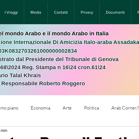
I Viaggi
Media
Contatti
Privacy
Documenti
nel mondo Arabo e il mondo Arabo in Italia
ione Internazionale Di Amicizia Italo-araba Assadak
T03K0832703261000000002834
istrato dal Presidente del Tribunale di Genova
468\2024 Reg. Stampa n 16\24 cron.61\24 ​
rio Talal Khrais
e Responsabile Roberto Roggero
rimo piano
Economia
Arte
Politica
Arab Corner/
 min
e
Comunicati Stampa
Cronaca
Tecnologia
Relig