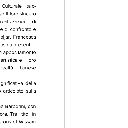
Culturale Italo-
 il loro sincero 
ealizzazione di 
 di confronto e 
jjar, Francesca 
ospiti presenti.
te appositamente 
tistica e il loro 
ealtà libanese 
nificativa della 
rticolato sulla 
 Barberini, con 
 Tra i titoli in 
erous di Wissam 