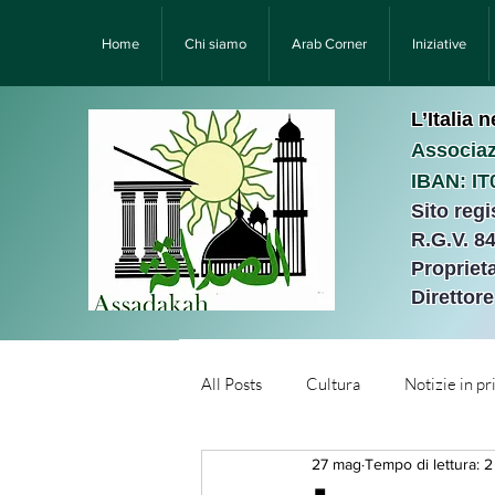
Home
Chi siamo
Arab Corner
Iniziative
L’Italia 
Associaz
IBAN: I
Sito reg
R.G.V. 8
Proprieta
Direttor
All Posts
Cultura
Notizie in p
27 mag
Tempo di lettura: 2
Նորություններ/Notizie Armen