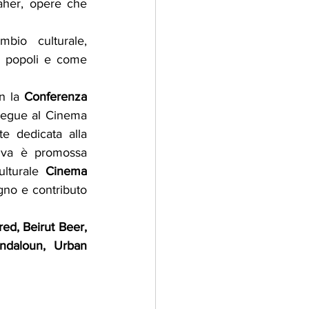
her, opere che 
io culturale, 
a popoli e come 
n la 
Conferenza 
segue al Cinema 
 dedicata alla 
iva è promossa 
ulturale 
Cinema 
gno e contributo 
d, Beirut Beer, 
daloun, Urban 