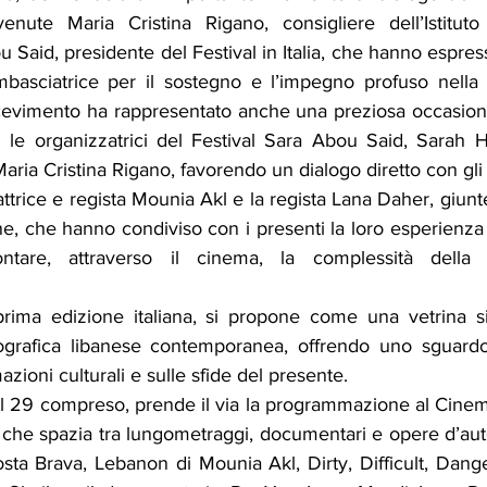
enute Maria Cristina Rigano, consigliere dell’Istituto 
 Said, presidente del Festival in Italia, che hanno espresso
mbasciatrice per il sostegno e l’impegno profuso nella r
ricevimento ha rappresentato anche una preziosa occasione
le organizzatrici del Festival Sara Abou Said, Sarah Ha
aria Cristina Rigano, favorendo un dialogo diretto con gli 
l’attrice e regista Mounia Akl e la regista Lana Daher, giun
one, che hanno condiviso con i presenti la loro esperienza ar
tare, attraverso il cinema, la complessità della r
 prima edizione italiana, si propone come una vetrina sig
grafica libanese contemporanea, offrendo uno sguardo a
mazioni culturali e sulle sfide del presente.
l 29 compreso, prende il via la programmazione al Cinema
 che spazia tra lungometraggi, documentari e opere d’autore.
sta Brava, Lebanon di Mounia Akl, Dirty, Difficult, Dang