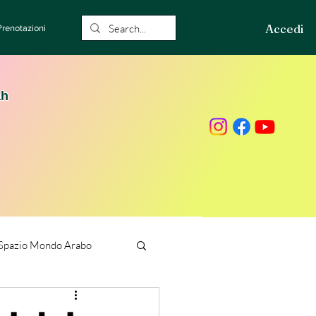
Accedi
Prenotazioni
ah
Spazio Mondo Arabo
ione