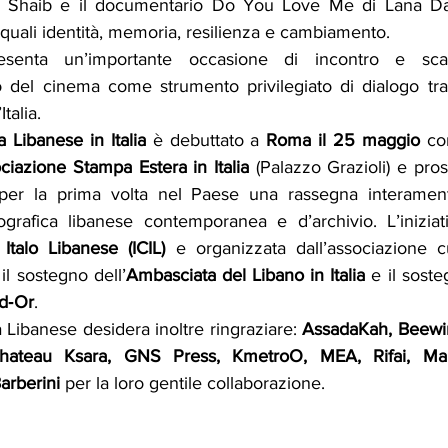
a Shaib e il documentario Do You Love Me di Lana Da
quali identità, memoria, resilienza e cambiamento.
senta un’importante occasione di incontro e scamb
o del cinema come strumento privilegiato di dialogo tr
Italia.
 Libanese in Italia
 è debuttato a 
Roma il 25 maggio 
co
ciazione Stampa Estera in Italia
 (Palazzo Grazioli) e pro
 per la prima volta nel Paese una rassegna interamente
grafica libanese contemporanea e d’archivio. L’iniziat
e Italo Libanese (ICIL)
 e organizzata dall’associazione c
 il sostegno dell’
Ambasciata del Libano in Italia
 e il soste
d‑Or
.
a Libanese desidera inoltre ringraziare:
 AssadaKah, Beewire
hateau Ksara, GNS Press, KmetroO, MEA, Rifai, Man
arberini
 per la loro gentile collaborazione.