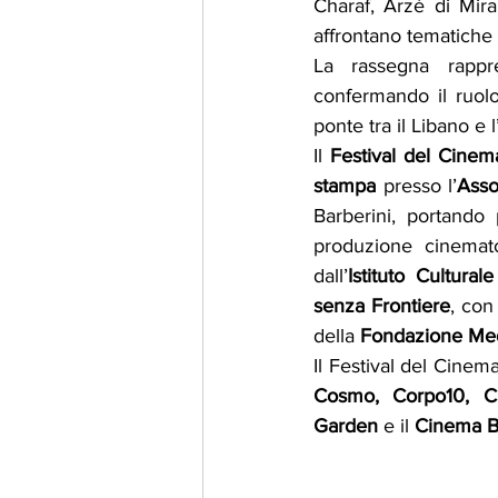
Charaf, Arzé di Mir
affrontano tematiche 
La rassegna rappre
confermando il ruol
ponte tra il Libano e l’
Il 
Festival del Cinema
stampa
 presso l’
Asso
Barberini, portando
produzione cinemato
dall’
Istituto Cultural
senza Frontiere
, con
della 
Fondazione Me
Il Festival del Cinem
Cosmo, Corpo10, C
Garden
 e il 
Cinema B