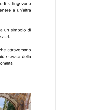
rti si tingevano 
nere a un’altra 
a un simbolo di 
sacri.
 che attraversano 
più elevate della 
onalità.