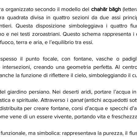
era organizzato secondo il modello del 
chahār bāgh
 (lette
tura quadrata divisa in quattro sezioni da due assi princip
tieri. Questa disposizione simboleggiava i quattro fiu
o e nei testi zoroastriani. Questo schema rappresenta i q
oco, terra e aria, e l’equilibrio tra essi.
spesso il punto focale, con fontane, vasche o padiglio
 intersezioni, creando una geometria perfetta. Al centro
nche la funzione di riflettere il cielo, simboleggiando il 
el giardino persiano. Nei deserti aridi, portare l’acqua in
ica e spirituale. Attraverso i 
qanat
 (antichi acquedotti sott
distribuita per creare fontane, corsi d’acqua e specchi d’
 come vene di un essere vivente, portando vita e freschezza
funzionale, ma simbolica: rappresentava la purezza, il flus