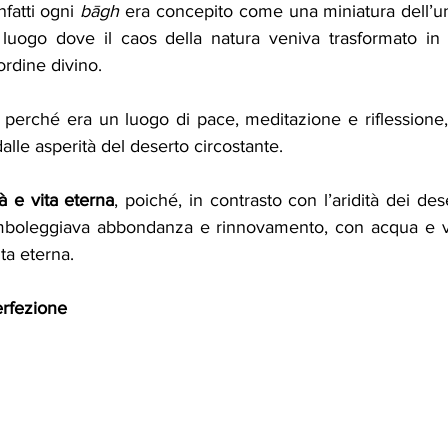
infatti ogni 
bāgh
 era concepito come una miniatura dell’un
n luogo dove il caos della natura veniva trasformato i
’ordine divino.
, perché era un luogo di pace, meditazione e riflessione, 
 dalle asperità del deserto circostante.
tà e vita eterna
, poiché, in contrasto con l’aridità dei desert
imboleggiava abbondanza e rinnovamento, con acqua e v
ta eterna.
erfezione