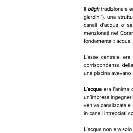
Il
bāgh
 tradizionale 
giardini"), una strut
canali d’acqua o sen
menzionati nel Coran
fondamentali: acqua, fu
L’asse centrale era 
corrispondenza delle
una piscina avevano a
L’acqua
 era l’anima d
un’impresa ingegnerist
veniva canalizzata e 
in canali intrecciati
L’acqua non era solo 