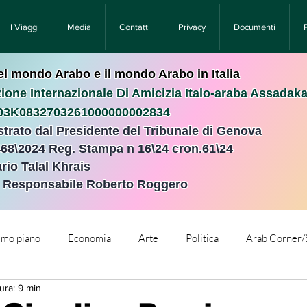
I Viaggi
Media
Contatti
Privacy
Documenti
nel mondo Arabo e il mondo Arabo in Italia
ione Internazionale Di Amicizia Italo-araba Assadak
T03K0832703261000000002834
istrato dal Presidente del Tribunale di Genova
468\2024 Reg. Stampa n 16\24 cron.61\24 ​
rio Talal Khrais
e Responsabile Roberto Roggero
rimo piano
Economia
Arte
Politica
Arab Corner/
ura: 9 min
e
Comunicati Stampa
Cronaca
Tecnologia
Relig