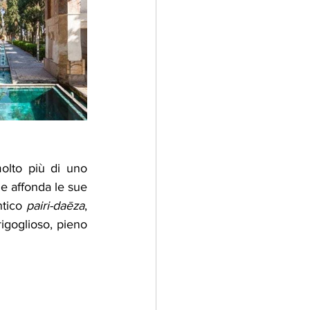
olto più di uno 
e affonda le sue 
ntico 
pairi-daēza
, 
igoglioso, pieno 