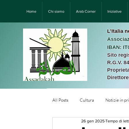
Home
Chi siamo
Arab Corner
Iniziative
L’Italia 
Associaz
IBAN: I
Sito reg
R.G.V. 8
Proprieta
Direttor
All Posts
Cultura
Notizie in p
26 gen 2025
Tempo di lett
Նորություններ/Notizie Armen