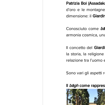
Patrizia Boi (Assada
d’oro e le montagne
dimensione: il 
Giardi
Conosciuto come 
bā
armonia cosmica, una 
Il concetto del 
Giard
la storia, la religion
relazione tra l’uomo e
Sono vari gli aspetti
Il 
bāgh
 come rappres