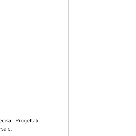
isa. Progettati 
rsale.