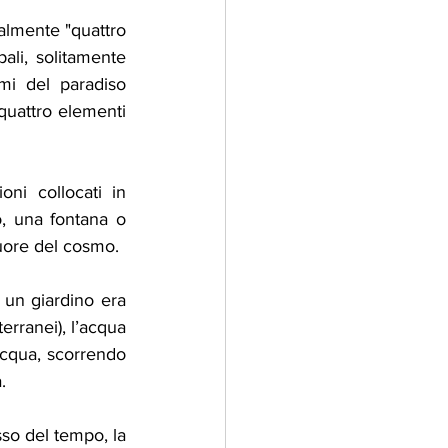
ralmente "quattro 
ali, solitamente 
mi del paradiso 
uattro elementi 
ni collocati in 
, una fontana o 
cuore del cosmo.
 un giardino era 
erranei), l’acqua 
acqua, scorrendo 
.
so del tempo, la 