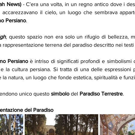
kah News)
 - C’era una volta, in un regno antico dove i dese
 accarezzavano il cielo, un luogo che sembrava apparte
no Persiano
. 
gh
, questo spazio non era solo un rifugio di bellezza, m
rappresentazione terrena del paradiso descritto nei testi 
ino Persiano
 è intriso di significati profondi e simbolismi
e e la cultura persiana. Si tratta di una delle espressioni 
 la natura, un luogo che fonde estetica, spiritualità e funzi
 rendono unico questo 
simbolo
 del 
Paradiso Terrestre
.
entazione del Paradiso