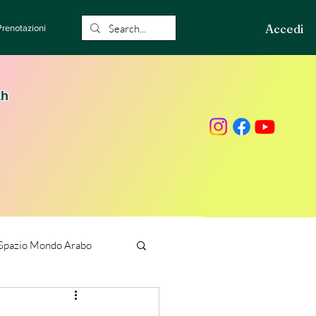
Accedi
Prenotazioni
ah
Spazio Mondo Arabo
ione