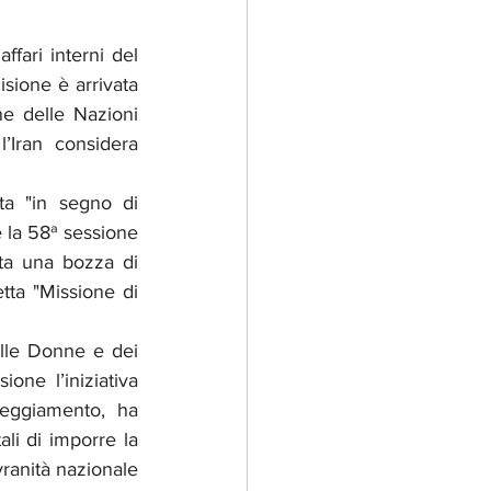
fari interni del 
sione è arrivata 
 delle Nazioni 
’Iran considera 
a "in segno di 
 la 58ª sessione 
ta una bozza di 
tta "Missione di 
elle Donne e dei 
one l’iniziativa 
teggiamento, ha 
li di imporre la 
ranità nazionale 