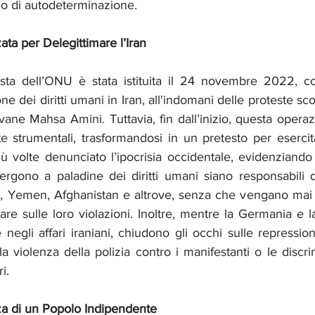
pio di autodeterminazione.
ata per Delegittimare l’Iran
sta dell’ONU è stata istituita il 24 novembre 2022, con
ne dei diritti umani in Iran, all'indomani delle proteste sc
vane Mahsa Amini. Tuttavia, fin dall’inizio, questa opera
e strumentali, trasformandosi in un pretesto per esercita
iù volte denunciato l’ipocrisia occidentale, evidenziando
ergono a paladine dei diritti umani siano responsabili di
a, Yemen, Afghanistan e altrove, senza che vengano mai is
are sulle loro violazioni. Inoltre, mentre la Germania e 
 negli affari iraniani, chiudono gli occhi sulle repressioni
la violenza della polizia contro i manifestanti o le discri
i.
za di un Popolo Indipendente