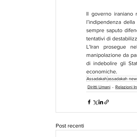
Il governo iraniano 
l’indipendenza della
sempre saputo difend
tentativi di destabili
L'Iran prosegue ne
manipolazione da part
di indebolire gli St
economiche.
Assadakah
assadakah new
Diritti Umani
Relazioni In
Post recenti