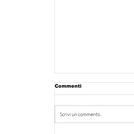
Commenti
Scrivi un commento...
Ass. Assadakah - Oltre i