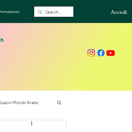
Accedi
Prenotazioni
ah
Spazio Mondo Arabo
ione