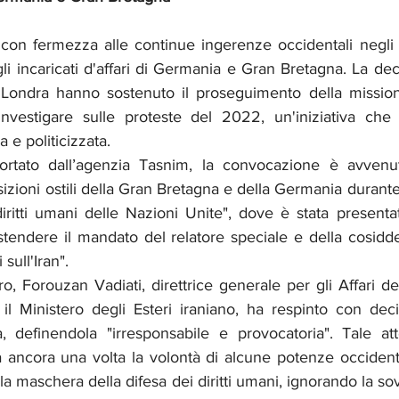
on fermezza alle continue ingerenze occidentali negli af
 incaricati d'affari di Germania e Gran Bretagna. La deci
Londra hanno sostenuto il proseguimento della missione
investigare sulle proteste del 2022, un'iniziativa che l
a e politicizzata.
rtato dall’agenzia Tasnim, la convocazione è avvenut
sizioni ostili della Gran Bretagna e della Germania durante
diritti umani delle Nazioni Unite", dove è stata presenta
stendere il mandato del relatore speciale e della cosidde
sull'Iran".
ro, Forouzan Vadiati, direttrice generale per gli Affari d
il Ministero degli Esteri iraniano, ha respinto con decisi
, definendola "irresponsabile e provocatoria". Tale at
a ancora una volta la volontà di alcune potenze occidenta
la maschera della difesa dei diritti umani, ignorando la sov