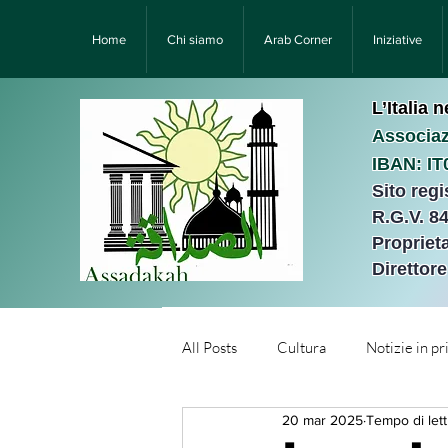
Home
Chi siamo
Arab Corner
Iniziative
L’Italia 
Associaz
IBAN: I
Sito reg
R.G.V. 8
Proprieta
Direttor
All Posts
Cultura
Notizie in p
20 mar 2025
Tempo di lett
Նորություններ/Notizie Armen