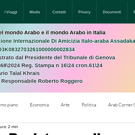
I Viaggi
Media
Contatti
Privacy
Documenti
nel mondo Arabo e il mondo Arabo in Italia
ione Internazionale Di Amicizia Italo-araba Assadak
T03K0832703261000000002834
istrato dal Presidente del Tribunale di Genova
468\2024 Reg. Stampa n 16\24 cron.61\24 ​
rio Talal Khrais
e Responsabile Roberto Roggero
rimo piano
Economia
Arte
Politica
Arab Corner/
ura: 2 min
e
Comunicati Stampa
Cronaca
Tecnologia
Relig