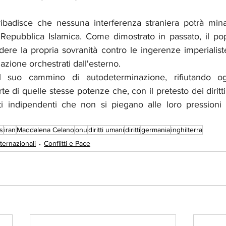
ribadisce che nessuna interferenza straniera potrà minare
 Repubblica Islamica. Come dimostrato in passato, il pop
ere la propria sovranità contro le ingerenze imperialiste
zzazione orchestrati dall'esterno.
l suo cammino di autodeterminazione, rifiutando ogn
e di quelle stesse potenze che, con il pretesto dei diritt
ati indipendenti che non si piegano alle loro pressioni 
s
iran
Maddalena Celano
onu
diritti umani
diritti
germania
inghilterra
ternazionali
Conflitti e Pace