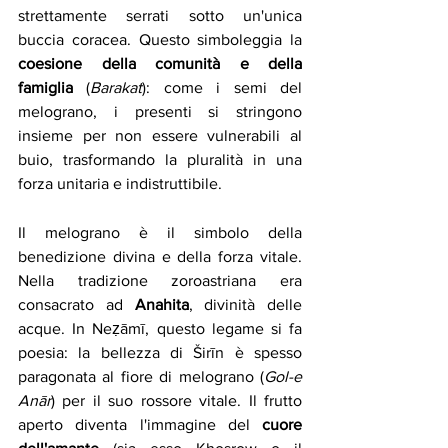
strettamente serrati sotto un'unica 
buccia coracea. Questo simboleggia la 
coesione della comunità e della 
famiglia
 (
Barakat
): come i semi del 
melograno, i presenti si stringono 
insieme per non essere vulnerabili al 
buio, trasformando la pluralità in una 
forza unitaria e indistruttibile.
Il melograno è il simbolo della 
benedizione divina e della forza vitale. 
Nella tradizione zoroastriana era 
consacrato ad 
Anahita
, divinità delle 
acque. In Neẓāmī, questo legame si fa 
poesia: la bellezza di Širīn è spesso 
paragonata al fiore di melograno (
Gol-e 
Anār
) per il suo rossore vitale. Il frutto 
aperto diventa l'immagine del 
cuore 