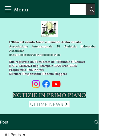
Menu
L’Italia nel mondo Arabo e il mondo Arabo in Italia
Associazione Internazionale Di Amicizia Italo-araba
Assadakah
IBAN: IT03K0832703261000000002834
Sito registrato dal Presidente del Tribunale di Genova
R.G.V. 8468\2024 Reg. Stampa n 16\24 cron.61\24 ​
Proprietario Talal Khrais
Direttore Responsabile Roberto Roggero
NOTIZIE IN PRIMO PIANO
ULTIME NEWS
Post
All Posts