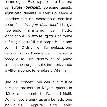
cosmologica. Esso rappresenta il colore 
dell’
aurora (
Sepideh
)
. Spiegare questo 
significato durante il solstizio serve a 
ricordare che, nel momento di massima 
oscurità, il "
sangue della luce
" sta già 
ribollendo all'interno del frutto. 
Mangiarlo è un 
atto teurgico, 
una forma 
di "magia sacra" il cui scopo è l'unione 
con il Divino o l'armonizzazione 
dell'uomo con l'ordine dell'universo: si 
accoglie la luce dentro di sé prima 
ancora che sorga il sole, interiorizzando 
la vittoria contro le tenebre di Ahriman.
Uno dei concetti più cari alla mistica 
persiana, presente in Neẓāmī quanto in 
Ḥāfeẓ, è il rapporto tra l’Uno e i Molti. 
Ogni chicco è una vita, una benedizione 
individuale, eppure tutti sono 