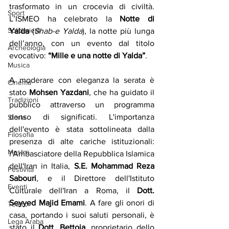
trasformato in un crocevia di civiltà. 
Sport
L’ISMEO ha celebrato la 
Notte di 
Solidarietà
Yalda
 (
Shab-e Yalda
), la notte più lunga 
dell’anno, con un evento dal titolo 
Archeologia
evocativo: 
“Mille e una notte di Yalda”
.
Musica
A moderare con eleganza la serata è 
Cinema
stato 
Mohsen Yazdani
, che ha guidato il 
Tradizioni
pubblico attraverso un programma 
denso di significati. L'importanza 
Storia
dell'evento è stata sottolineata dalla 
Filosofia
presenza di alte cariche istituzionali: 
Mostre
l'Ambasciatore della Repubblica Islamica 
dell'Iran in Italia, 
S.E. Mohammad Reza 
Festività
Sabouri
, e il Direttore dell'Istituto 
Eventi
Culturale dell'Iran a Roma, il 
Dott. 
Seyyed Majid Emami
. A fare gli onori di 
Teatro
casa, portando i suoi saluti personali, è 
Lega Araba
stato il 
Dott. Bettoja
, proprietario dello 