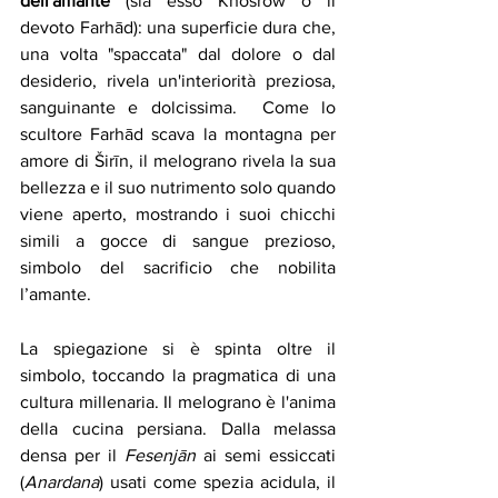
dell'amante
 (sia esso Khosrow o il 
devoto Farhād): una superficie dura che, 
una volta "spaccata" dal dolore o dal 
desiderio, rivela un'interiorità preziosa, 
sanguinante e dolcissima.  Come lo 
scultore Farhād scava la montagna per 
amore di Širīn, il melograno rivela la sua 
bellezza e il suo nutrimento solo quando 
viene aperto, mostrando i suoi chicchi 
simili a gocce di sangue prezioso, 
simbolo del sacrificio che nobilita 
l’amante.
La spiegazione si è spinta oltre il 
simbolo, toccando la pragmatica di una 
cultura millenaria. Il melograno è l'anima 
della cucina persiana. Dalla melassa 
densa per il 
Fesenjān
 ai semi essiccati 
(
Anardana
) usati come spezia acidula, il 