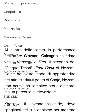
Women Empowerment
Geopolitica
Diplomazia
Patrizia Boi
Maddalena Celano
Chiara Cavalieri
Al centro della serata, la performance 
Ambiente
dell’attore 
Giovanni Calcagno
 ha ridato 
vita a 
Khosrow e Širīn
, il secondo dei 
arab-corner-politica
"Cinque Tesori" (
Panj Ganj
) di Neẓāmī. 
arab-corner-economia
Come ho avuto modo di approfondire 
arab-corner-cultura
nei miei studi sul poeta di Ganja, Neẓāmī 
non narra una semplice storia d’amore, 
arab-corner-arte
ma un percorso di elevazione.
TURISMO
Khosrow, il sovrano sasanide, deve 
azerbaijan
spogliarsi del suo egoismo per meritare 