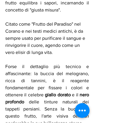
frutto equilibra i sapori, incarnando il 
concetto di "giusta misura".
Citato come "Frutto del Paradiso" nel 
Corano e nei testi medici antichi, è da 
sempre usato per purificare il sangue e 
rinvigorire il cuore, agendo come un 
vero elisir di lunga vita.
Forse il dettaglio più tecnico e 
affascinante: la buccia del melograno, 
ricca di tannini, è il reagente 
fondamentale per fissare i colori e 
ottenere il celebre 
giallo dorato
 e il 
nero 
profondo
 delle tinture naturali dei 
tappeti persiani. Senza la buccia di 
questo frutto, l'arte visiva dell'Iran 
perderebbe la sua brillantezza eterna.