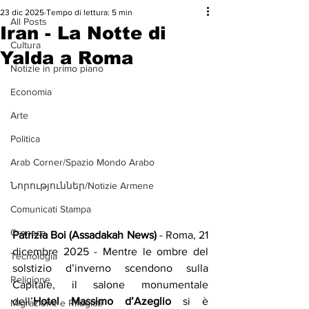
23 dic 2025
Tempo di lettura: 5 min
All Posts
Iran - La Notte di
Cultura
Yalda a Roma
Notizie in primo piano
Economia
Arte
Politica
Arab Corner/Spazio Mondo Arabo
Նորություններ/Notizie Armene
Comunicati Stampa
Cronaca
Patrizia Boi (Assadakah News) 
- Roma, 21 
dicembre 2025 - Mentre le ombre del 
Tecnologia
solstizio d’inverno scendono sulla 
Religione
Capitale, il salone monumentale 
dell’
Hotel Massimo d’Azeglio
 si è 
Migrazione e Rifugiati