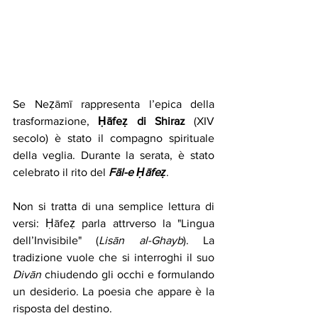
Se Neẓāmī rappresenta l’epica della 
trasformazione, 
Ḥāfeẓ di Shiraz
 (XIV 
secolo) è stato il compagno spirituale 
della veglia. Durante la serata, è stato 
celebrato il rito del 
Fāl-e Ḥāfeẓ
.
Non si tratta di una semplice lettura di 
versi: Ḥāfeẓ parla attrverso la "Lingua 
dell’Invisibile" (
Lisān al-Ghayb
). La 
tradizione vuole che si interroghi il suo 
Divān
 chiudendo gli occhi e formulando 
un desiderio. La poesia che appare è la 
risposta del destino.