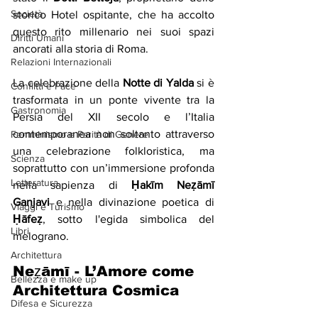
Società
storico Hotel ospitante, che ha accolto 
questo rito millenario nei suoi spazi 
Diritti Umani
ancorati alla storia di Roma.
Relazioni Internazionali
La celebrazione della 
Notte di Yalda
 si è 
Conflitti e Pace
trasformata in un ponte vivente tra la 
Gastronomia
Persia del XII secolo e l’Italia 
contemporanea non soltanto attraverso 
Femminismo e Parità di Genere
una celebrazione folkloristica, ma 
Scienza
soprattutto con un’immersione profonda 
Letteratura
nella sapienza di 
Ḥakīm Neẓāmī 
Ganjavi
 e nella divinazione poetica di 
Viaggi e Turismo
Ḥāfeẓ
, sotto l'egida simbolica del 
Libri
melograno.
Architettura
Neẓāmī - L’Amore come 
Bellezza e make up
Architettura Cosmica
Difesa e Sicurezza