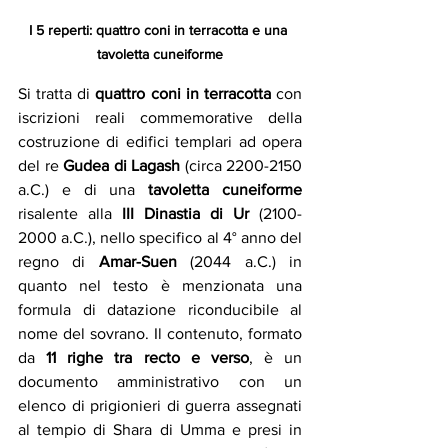
I 5 reperti: quattro coni in terracotta e una
tavoletta cuneiforme
Si tratta di 
quattro coni in terracotta
 con 
iscrizioni reali commemorative della 
costruzione di edifici templari ad opera 
del re 
Gudea di Lagash
 (circa 2200-2150 
a.C.) e di una 
tavoletta cuneiforme
risalente alla 
III Dinastia di Ur
 (2100-
2000 a.C.), nello specifico al 4° anno del 
regno di 
Amar-Suen
 (2044 a.C.) in 
quanto nel testo è menzionata una 
formula di datazione riconducibile al 
nome del sovrano. Il contenuto, formato 
da 
11 righe tra recto e verso
, è un 
documento amministrativo con un 
elenco di prigionieri di guerra assegnati 
al tempio di Shara di Umma e presi in 