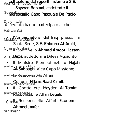
restituzione dei reperti insieme a S.E. 
Women Empowerment
Saywan Barzani, assistente il 
Geopolitica
Maresciallo Capo Pasquale De Paolo
Diplomazia
All’evento hanno partecipato anche:
Patrizia Boi
l'Ambasciatore dell'Iraq presso la 
Maddalena Celano
Santa Sede,
 S.E. Rahman Al-Amiri
;
Chiara Cavalieri
il Colonnello
 Ahmed Amoor Hassan 
Baza
, addetto alla Difesa Aggiunto;
Ambiente
il Ministro Plenipotenziario
 Najah 
arab-corner-politica
Al-Sabbagh
, Vice Capo Missione;
la Responsabile Affari 
arab-corner-economia
Culturali
 Nibras Raad Kamil
;
arab-corner-cultura
il Consigliere 
Hayder Al-Tamimi
, 
arab-corner-arte
Responsabile Affari Legali;
il Responsabile Affari Economici, 
TURISMO
Ahmed Jaafar
.
azerbaijan