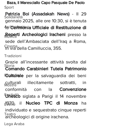
Baza, il Maresciallo Capo Pasquale De Paolo
Sport
Patrizia Boi (Assadakah News)
 - 
Il 29 
Solidarietà
gennaio 2025, alle ore 10:30, si è tenuta 
Archeologia
la 
Cerimonia Ufficiale di Restituzione di 
Reperti Archeologici Iracheni
 presso la 
Musica
sede dell’Ambasciata dell’Iraq a Roma, 
Cinema
in via della Camilluccia, 355.
Tradizioni
Grazie all’incessante attività svolta dal 
Storia
Comando Carabinieri Tutela Patrimonio 
Filosofia
Culturale
 per la salvaguardia dei beni 
culturali illecitamente sottratti, in 
Mostre
conformità con la 
Convenzione 
Festività
Unesco
 siglata a Parigi il 14 novembre 
1970, il 
Nucleo TPC di Monza
 ha 
Eventi
individuato e sequestrato cinque reperti 
Teatro
archeologici di origine irachena.
Lega Araba