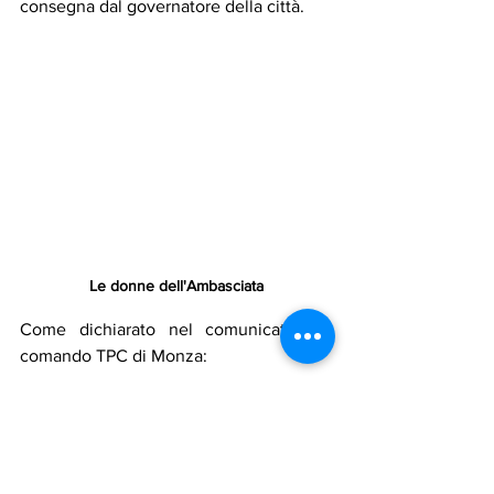
consegna dal governatore della città.
Le donne dell'Ambasciata
Come dichiarato nel comunicato del 
comando TPC di Monza:
«
L’attività investigativa trae origine da 
una segnalazione trasmessa al 
Comando 
Carabinieri TPC di Roma
 dalla stessa 
Ambasciata irachena
 dopo che propri 