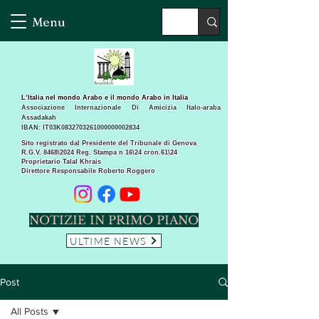
Menu
L’Italia nel mondo Arabo e il mondo Arabo in Italia
Associazione Internazionale Di Amicizia Italo-araba
Assadakah
IBAN: IT03K0832703261000000002834
Sito registrato dal Presidente del Tribunale di Genova
R.G.V. 8468\2024 Reg. Stampa n 16\24 cron.61\24 ​
Proprietario Talal Khrais
Direttore Responsabile Roberto Roggero
NOTIZIE IN PRIMO PIANO
ULTIME NEWS
Post
All Posts