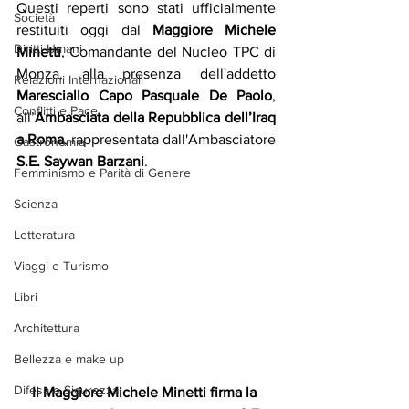
Questi reperti sono stati ufficialmente 
Società
restituiti oggi dal 
Maggiore Michele 
Diritti Umani
Minetti
, Comandante del Nucleo TPC di 
Monza, alla presenza dell'addetto 
Relazioni Internazionali
Maresciallo Capo Pasquale De Paolo
, 
Conflitti e Pace
all’
Ambasciata della Repubblica dell’Iraq 
a Roma
, rappresentata dall'Ambasciatore 
Gastronomia
S.E. Saywan Barzani
.
Femminismo e Parità di Genere
Scienza
Letteratura
Viaggi e Turismo
Libri
Architettura
Bellezza e make up
Difesa e Sicurezza
Il Maggiore Michele Minetti firma la 