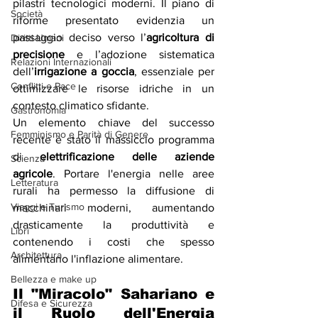
pilastri tecnologici moderni. Il piano di 
Società
riforme presentato evidenzia un 
passaggio deciso verso l’
agricoltura di 
Diritti Umani
precisione
 e l’adozione sistematica 
Relazioni Internazionali
dell’
irrigazione a goccia
, essenziale per 
Conflitti e Pace
ottimizzare le risorse idriche in un 
contesto climatico sfidante.
Gastronomia
Un elemento chiave del successo 
Femminismo e Parità di Genere
recente è stato il massiccio programma 
di 
elettrificazione delle aziende 
Scienza
agricole
. Portare l'energia nelle aree 
Letteratura
rurali ha permesso la diffusione di 
Viaggi e Turismo
macchinari moderni, aumentando 
drasticamente la produttività e 
Libri
contenendo i costi che spesso 
Architettura
alimentano l'inflazione alimentare.
Bellezza e make up
Il "Miracolo" Sahariano e 
Difesa e Sicurezza
il Ruolo dell'Energia 