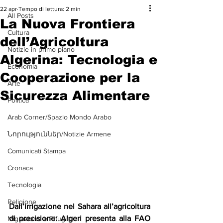
22 apr
Tempo di lettura: 2 min
All Posts
La Nuova Frontiera
Cultura
dell’Agricoltura
Notizie in primo piano
Algerina: Tecnologia e
Economia
Cooperazione per la
Arte
Sicurezza Alimentare
Politica
Arab Corner/Spazio Mondo Arabo
Նորություններ/Notizie Armene
Comunicati Stampa
Cronaca
Tecnologia
Religione
Dall’irrigazione nel Sahara all’agricoltura 
di precisione: Algeri presenta alla FAO 
Migrazione e Rifugiati