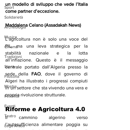
un modello di sviluppo che vede l’Italia 
Sport
come partner d’eccezione.
Solidarietà
Maddalena Celano (Assadakah News) 
Archeologia
Musica
L’agricoltura non è solo una voce del 
PIL, ma una leva strategica per la 
Cinema
stabilità nazionale e la lotta 
Tradizioni
all’inflazione. Questo è il messaggio 
Storia
centrale portato dall’Algeria presso la 
sede della 
FAO
, dove il governo di 
Filosofia
Algeri ha illustrato i progressi compiuti 
Mostre
in un settore che sta vivendo una vera e 
propria rivoluzione strutturale.
Festività
Eventi
Riforme e Agricoltura 4.0
Teatro
Il cammino algerino verso 
l’autosufficienza alimentare poggia su 
Lega Araba