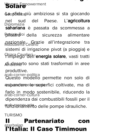
Women Empowerment
Solare
La sfida più ambiziosa si sta giocando 
Geopolitica
nel sud del Paese. L’
agricoltura 
Diplomazia
sahariana
 è passata da scommessa a 
Patrizia Boi
pilastro della sicurezza alimentare 
nazionale. Grazie all’integrazione tra 
Maddalena Celano
sistemi di irrigazione pivot (a pioggia) e 
Chiara Cavalieri
l’impiego dell’
energia solare
, vasti tratti 
di deserto sono stati trasformati in aree 
Ambiente
produttive.
arab-corner-politica
Questo modello permette non solo di 
espandere le superfici coltivate, ma di 
arab-corner-economia
farlo in modo sostenibile, riducendo la 
arab-corner-cultura
dipendenza dai combustibili fossili per il 
arab-corner-arte
funzionamento delle pompe idrauliche.
TURISMO
Il Partenariato con 
azerbaijan
l'Italia: Il Caso Timimoun