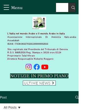
Menu
L’Italia nel mondo Arabo e il mondo Arabo in Italia
Associazione Internazionale Di Amicizia Italo-araba
Assadakah
IBAN: IT03K0832703261000000002834
Sito registrato dal Presidente del Tribunale di Genova
R.G.V. 8468\2024 Reg. Stampa n 16\24 cron.61\24 ​
Proprietario Talal Khrais
Direttore Responsabile Roberto Roggero
NOTIZIE IN PRIMO PIANO
ULTIME NEWS
Post
All Posts