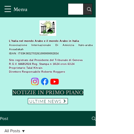
Menu
L’Italia nel mondo Arabo e il mondo Arabo in Italia
Associazione Internazionale Di Amicizia Italo-araba
Assadakah
IBAN: IT03K0832703261000000002834
Sito registrato dal Presidente del Tribunale di Genova
R.G.V. 8468\2024 Reg. Stampa n 16\24 cron.61\24 ​
Proprietario Talal Khrais
Direttore Responsabile Roberto Roggero
NOTIZIE IN PRIMO PIANO
ULTIME NEWS
Post
All Posts