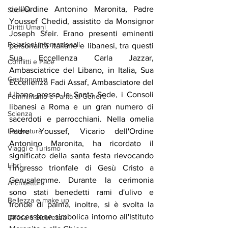
dell'Ordine Antonino Maronita, Padre 
Società
Youssef Chedid, assistito da Monsignor 
Diritti Umani
Joseph Sfeir. Erano presenti eminenti 
Relazioni Internazionali
personalità italiane e libanesi, tra questi 
Sua Eccellenza Carla Jazzar, 
Conflitti e Pace
Ambasciatrice del Libano, in Italia, Sua 
Gastronomia
Eccellenza Fadi Assaf, Ambasciatore del 
Libano presso la Santa Sede, i Consoli 
Femminismo e Parità di Genere
libanesi a Roma e un gran numero di 
Scienza
sacerdoti e parrocchiani. Nella omelia 
Padre Youssef, Vicario dell'Ordine 
Letteratura
Antonino Maronita, ha ricordato il 
Viaggi e Turismo
significato della santa festa rievocando 
Libri
l'ingresso trionfale di Gesù Cristo a 
Gerusalemme. Durante la cerimonia 
Architettura
sono stati benedetti rami d'ulivo e 
Bellezza e make up
fronde di palma, inoltre, si è svolta la 
processione simbolica intorno all'Istituto 
Difesa e Sicurezza