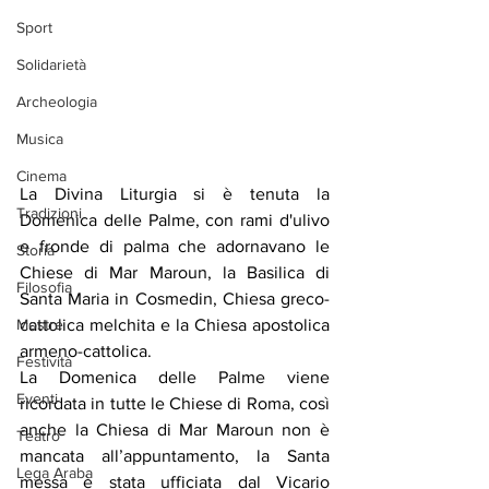
Sport
Solidarietà
Archeologia
Musica
Cinema
La Divina Liturgia si è tenuta la 
Tradizioni
Domenica delle Palme, con rami d'ulivo 
e fronde di palma che adornavano le 
Storia
Chiese di Mar Maroun, la Basilica di 
Filosofia
Santa Maria in Cosmedin, Chiesa greco-
cattolica melchita e la Chiesa apostolica 
Mostre
armeno-cattolica.
Festività
La Domenica delle Palme viene 
Eventi
ricordata in tutte le Chiese di Roma, così 
anche la Chiesa di Mar Maroun non è 
Teatro
mancata all’appuntamento, la Santa 
Lega Araba
messa è stata ufficiata dal Vicario 