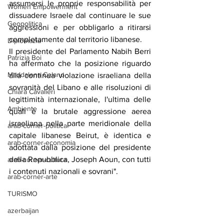
assumersi le proprie responsabilità per 
Women Empowerment
dissuadere Israele dal continuare le sue 
Geopolitica
aggressioni e per obbligarlo a ritirarsi 
completamente dal territorio libanese.
Diplomazia
Il presidente del Parlamento Nabih Berri 
Patrizia Boi
ha affermato che la posizione riguardo 
Maddalena Celano
alla continua violazione israeliana della 
sovranità del Libano e alle risoluzioni di 
Chiara Cavalieri
legittimità internazionale, l'ultima delle 
Ambiente
quali è la brutale aggressione aerea 
israeliana nella parte meridionale della 
arab-corner-politica
capitale libanese Beirut, è identica e 
arab-corner-economia
adottata dalla posizione del presidente 
della Repubblica, Joseph Aoun, con tutti 
arab-corner-cultura
i contenuti nazionali e sovrani".
arab-corner-arte
TURISMO
azerbaijan