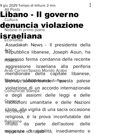
9 giu 2025
Tempo di lettura: 2 min
All Posts
Libano - Il governo
Cultura
denuncia violazione
Notizie in primo piano
israeliana
Economia
Assadakah News - Il presidente della 
Arte
Repubblica libanese, Joseph Aoun, ha 
espresso ferma condanna della recente 
Politica
aggressione israeliana alla periferia 
Arab Corner/Spazio Mondo Arabo
meridionale della capitale libanese, 
Նորություններ/Notizie Armene
Beirut, sottolineando: "questa palese 
violazione di un accordo internazionale 
Comunicati Stampa
e degli assiomi delle leggi e delle 
Cronaca
risoluzioni umanitarie e delle Nazioni 
Unite, alla vigilia di una sacra occasione 
Tecnologia
religiosa, è la prova inconfutabile del 
Religione
rifiuto da parte dell'autore delle 
esigenze di stabilità, insediamento e 
Migrazione e Rifugiati