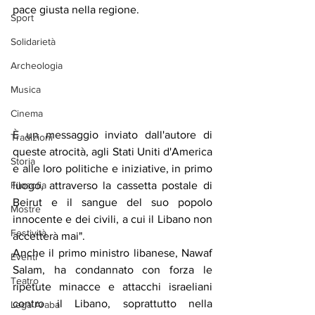
pace giusta nella regione.
Sport
Solidarietà
Archeologia
Musica
Cinema
È un messaggio inviato dall'autore di 
Tradizioni
queste atrocità, agli Stati Uniti d'America 
Storia
e alle loro politiche e iniziative, in primo 
Filosofia
luogo, attraverso la cassetta postale di 
Beirut e il sangue del suo popolo 
Mostre
innocente e dei civili, a cui il Libano non 
Festività
accetterà mai".
Anche il primo ministro libanese, Nawaf 
Eventi
Salam, ha condannato con forza le 
Teatro
ripetute minacce e attacchi israeliani 
contro il Libano, soprattutto nella 
Lega Araba