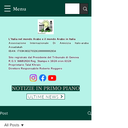
Menu
L’Italia nel mondo Arabo e il mondo Arabo in Italia
Associazione Internazionale Di Amicizia Italo-araba
Assadakah
IBAN: IT03K0832703261000000002834
Sito registrato dal Presidente del Tribunale di Genova
R.G.V. 8468\2024 Reg. Stampa n 16\24 cron.61\24 ​
Proprietario Talal Khrais
Direttore Responsabile Roberto Roggero
NOTIZIE IN PRIMO PIANO
ULTIME NEWS
Post
All Posts