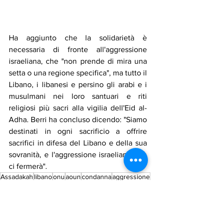
Ha aggiunto che la solidarietà è 
necessaria di fronte all'aggressione 
israeliana, che "non prende di mira una 
setta o una regione specifica", ma tutto il 
Libano, i libanesi e persino gli arabi e i 
musulmani nei loro santuari e riti 
religiosi più sacri alla vigilia dell'Eid al-
Adha. Berri ha concluso dicendo: "Siamo 
destinati in ogni sacrificio a offrire 
sacrifici in difesa del Libano e della sua 
sovranità, e l'aggressione israeliana non 
ci fermerà".
Assadakah
libano
onu
aoun
condanna
aggressione
primo ministro
berri
Notizie in primo piano
Cronaca