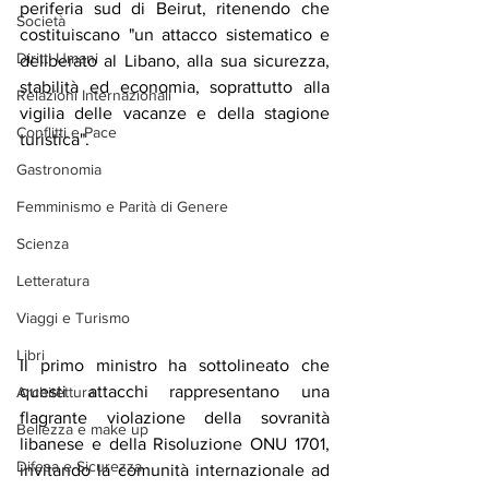
periferia sud di Beirut, ritenendo che 
Società
costituiscano "un attacco sistematico e 
Diritti Umani
deliberato al Libano, alla sua sicurezza, 
stabilità ed economia, soprattutto alla 
Relazioni Internazionali
vigilia delle vacanze e della stagione 
Conflitti e Pace
turistica".
Gastronomia
Femminismo e Parità di Genere
Scienza
Letteratura
Viaggi e Turismo
Libri
Il primo ministro ha sottolineato che 
questi attacchi rappresentano una 
Architettura
flagrante violazione della sovranità 
Bellezza e make up
libanese e della Risoluzione ONU 1701, 
Difesa e Sicurezza
invitando la comunità internazionale ad 