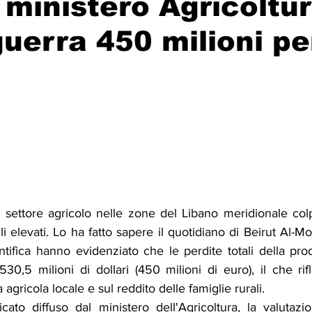
 ministero Agricoltur
uerra 450 milioni pe
Solidarietà
Archeologia
Musica
Cinema
Tr
tà
Eventi
Teatro
Lega Araba
Società
Dirit
itti e Pace
Gastronomia
 settore agricolo nelle zone del Libano meridionale colp
i elevati. Lo ha fatto sapere il quotidiano di Beirut Al-Modo
tifica hanno evidenziato che le perdite totali della pro
,5 milioni di dollari (450 milioni di euro), il che rifl
agricola locale e sul reddito delle famiglie rurali.
o diffuso dal ministero dell'Agricoltura, la valutazio