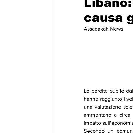
Libano:
causa g
Migrazione e Rifugiati
Sport
Assadakah News
Filosofia
Mostre
Festivi
Relazioni Internazionali
Confl
Le perdite subite dal
hanno raggiunto livell
una valutazione scien
ammontano a circa 530
impatto sull'economia 
Secondo un comunicat