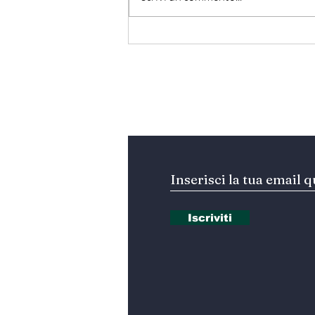
المتوسط ينتظر من يقود
المستقبل… هل تكون إيطاليا
صاحبة المبادرة؟
Iscriviti alla nostra Ne
Iscriviti