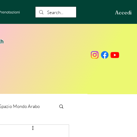
Accedi
Prenotazioni
ah
Spazio Mondo Arabo
ione