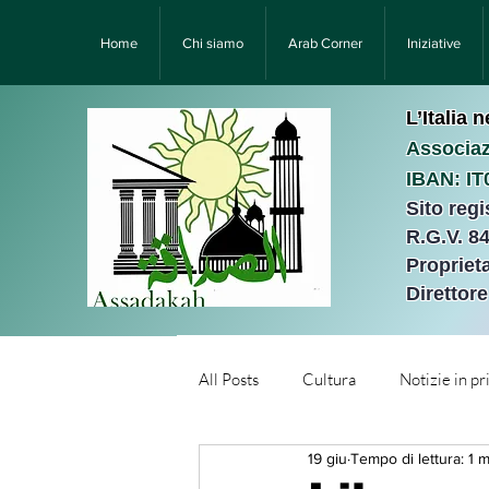
Home
Chi siamo
Arab Corner
Iniziative
L’Italia 
Associaz
IBAN: I
Sito reg
R.G.V. 8
Proprieta
Direttor
All Posts
Cultura
Notizie in p
19 giu
Tempo di lettura: 1 m
Նորություններ/Notizie Armen