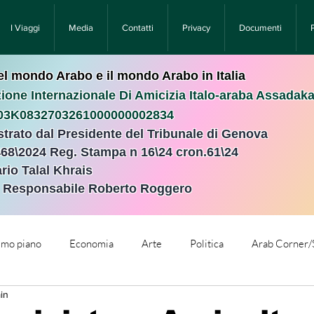
I Viaggi
Media
Contatti
Privacy
Documenti
nel mondo Arabo e il mondo Arabo in Italia
ione Internazionale Di Amicizia Italo-araba Assadak
T03K0832703261000000002834
istrato dal Presidente del Tribunale di Genova
468\2024 Reg. Stampa n 16\24 cron.61\24 ​
rio Talal Khrais
e Responsabile Roberto Roggero
rimo piano
Economia
Arte
Politica
Arab Corner/
in
e
Comunicati Stampa
Cronaca
Tecnologia
Relig