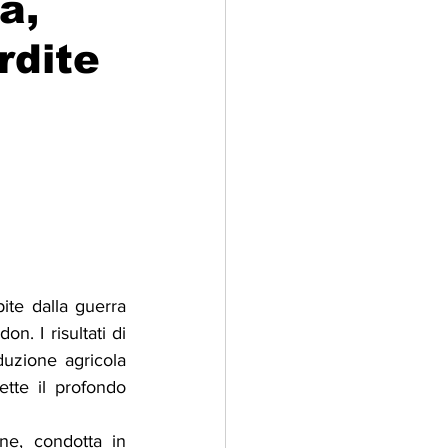
a,
rdite
adizioni
Storia
ti Umani
ite dalla guerra 
n. I risultati di 
duzione agricola 
ette il profondo 
ne, condotta in 