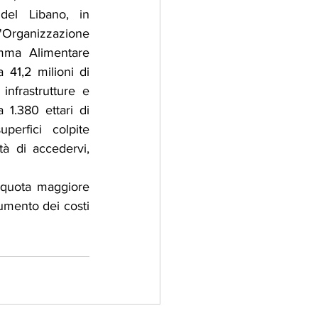
del Libano, in 
'Organizzazione 
mma Alimentare 
41,2 milioni di 
infrastrutture e 
1.380 ettari di 
erfici colpite 
à di accedervi, 
 quota maggiore 
umento dei costi 