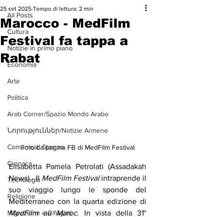
25 set 2025
Tempo di lettura: 2 min
All Posts
Marocco - MedFilm
Cultura
Festival fa tappa a
Notizie in primo piano
Rabat
Economia
Arte
Politica
Arab Corner/Spazio Mondo Arabo
Նորություններ/Notizie Armene
Comunicati Stampa
Foto da pagina FB di MedFilm Festival
Cronaca
Elisabetta Pamela Petrolati (Assadakah 
News) - Il 
MedFilm Festival
 intraprende il 
Tecnologia
suo viaggio lungo le sponde del 
Religione
Mediterraneo con la quarta edizione di 
MedFilm au Maroc
. In vista della 31° 
Migrazione e Rifugiati