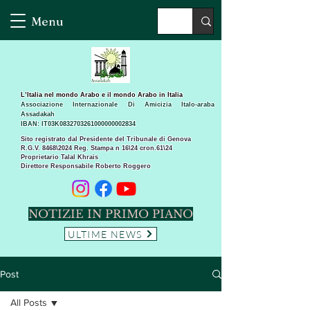
Menu
L’Italia nel mondo Arabo e il mondo Arabo in Italia
Associazione Internazionale Di Amicizia Italo-araba
Assadakah
IBAN: IT03K0832703261000000002834
Sito registrato dal Presidente del Tribunale di Genova
R.G.V. 8468\2024 Reg. Stampa n 16\24 cron.61\24 ​
Proprietario Talal Khrais
Direttore Responsabile Roberto Roggero
NOTIZIE IN PRIMO PIANO
ULTIME NEWS
Post
All Posts