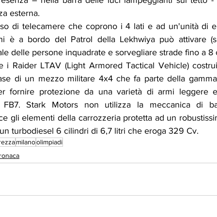
esenza – nella barra delle luci lampeggianti sul tetto - d
za esterna.
o di telecamere che coprono i 4 lati e ad un'unità di e
chi è a bordo del Patrol della Lekhwiya può attivare (se 
le delle persone inquadrate e sorvegliare strade fino a 8 
e i Raider LTAV (Light Armored Tactical Vehicle) costruit
base di un mezzo militare 4x4 che fa parte della gamma
er fornire protezione da una varietà di armi leggere e
lo FB7. Stark Motors non utilizza la meccanica di ba
 gli elementi della carrozzeria protetta ad un robustiss
 turbodiesel 6 cilindri di 6,7 litri che eroga 329 Cv.
rezza
milano
olimpiadi
ronaca