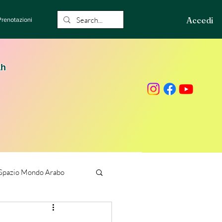
Accedi
Prenotazioni
ah
Spazio Mondo Arabo
ione