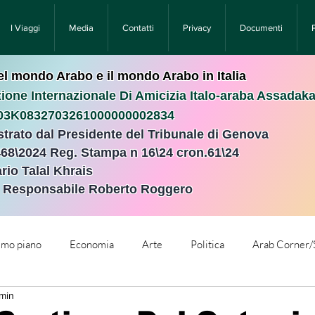
I Viaggi
Media
Contatti
Privacy
Documenti
nel mondo Arabo e il mondo Arabo in Italia
ione Internazionale Di Amicizia Italo-araba Assadak
T03K0832703261000000002834
istrato dal Presidente del Tribunale di Genova
468\2024 Reg. Stampa n 16\24 cron.61\24 ​
rio Talal Khrais
e Responsabile Roberto Roggero
rimo piano
Economia
Arte
Politica
Arab Corner/
 min
e
Comunicati Stampa
Cronaca
Tecnologia
Relig