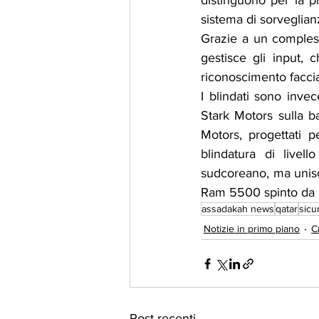
distinguono per la pr
sistema di sorveglian
Grazie a un compless
gestisce gli input, 
riconoscimento faccia
I blindati sono invec
Stark Motors sulla 
Motors, progettati p
blindatura di livel
sudcoreano, ma unisce
Ram 5500 spinto da un
assadakah news
qatar
sicu
Notizie in primo piano
C
Post recenti