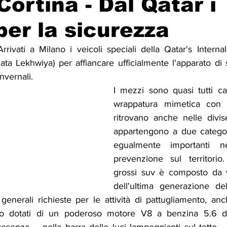
Cortina - Dal Qatar i
 per la sicurezza
Solidarietà
Archeologia
Musica
Cinema
Tr
ivati a Milano i veicoli speciali della Qatar's Internal
ta Lekhwiya) per affiancare ufficialmente l'apparato di s
tà
Eventi
Teatro
Lega Araba
Società
Dirit
nvernali.
I mezzi sono quasi tutti cara
wrappatura mimetica con i
itti e Pace
Gastronomia
ritrovano anche nelle divis
appartengono a due categori
egualmente importanti nel
prevenzione sul territorio
grossi suv è composto da ve
dell'ultima generazione del
 generali richieste per le attività di pattugliamento, an
sono dotati di un poderoso motore V8 a benzina 5.6 