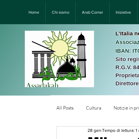
Home
Chi siamo
Arab Corner
Iniziative
L’Italia 
Associaz
IBAN: I
Sito reg
R.G.V. 8
Proprieta
Direttor
All Posts
Cultura
Notizie in p
28 gen
Tempo di lettura: 1
Նորություններ/Notizie Armen