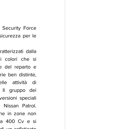
adizioni
Storia
 Security Force 
icurezza per le 
ti Umani
tterizzati dalla 
 colori che si 
e del reparto e 
e ben distinte, 
le attività di 
. Il gruppo dei 
rsioni speciali 
 Nissan Patrol. 
che in zone non 
da 400 Cv e si 