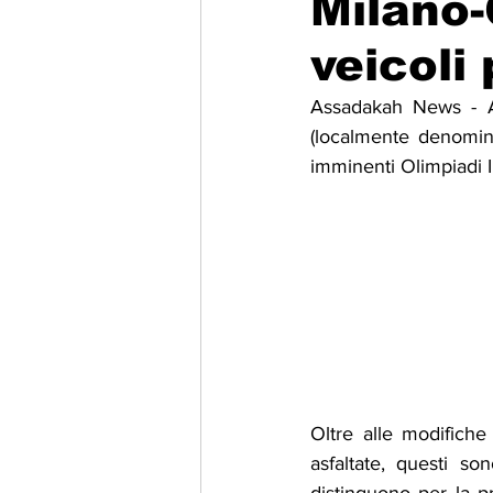
Milano-
veicoli
Migrazione e Rifugiati
Sport
Assadakah News - Arr
(localmente denomina
Filosofia
Mostre
Festivi
imminenti Olimpiadi I
Relazioni Internazionali
Confl
Oltre alle modifiche
asfaltate, questi 