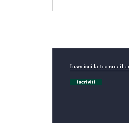
Hormuz - Iran e Oman
verso l’accordo
ufficiale?
Iscriviti alla nostra Ne
Iscriviti