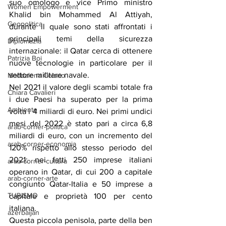
suo omologo e vice Primo ministro 
Women Empowerment
Khalid bin Mohammed Al Attiyah, 
Geopolitica
durante il quale sono stati affrontati i 
principali temi della sicurezza 
Diplomazia
internazionale: il Qatar cerca di ottenere 
Patrizia Boi
nuove tecnologie in particolare per il 
settore militare navale.
Maddalena Celano
Nel 2021 il valore degli scambi totale fra 
Chiara Cavalieri
i due Paesi ha superato per la prima 
Ambiente
volta i 4 miliardi di euro. Nei primi undici 
mesi del 2022 è stato pari a circa 6,8 
arab-corner-politica
miliardi di euro, con un incremento del 
arab-corner-economia
120% rispetto allo stesso periodo del 
2021: nei fatti 250 imprese italiani 
arab-corner-cultura
operano in Qatar, di cui 200 a capitale 
arab-corner-arte
congiunto Qatar-Italia e 50 imprese a 
TURISMO
capitale e proprietà 100 per cento 
italiana.
azerbaijan
Questa piccola penisola, parte della ben 