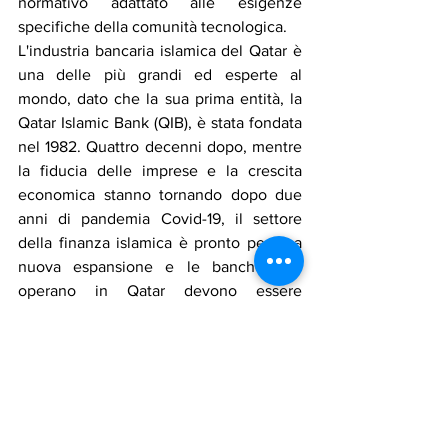
normativo adattato alle esigenze 
specifiche della comunità tecnologica.
L'industria bancaria islamica del Qatar è 
una delle più grandi ed esperte al 
mondo, dato che la sua prima entità, la 
Qatar Islamic Bank (QIB), è stata fondata 
nel 1982. Quattro decenni dopo, mentre 
la fiducia delle imprese e la crescita 
economica stanno tornando dopo due 
anni di pandemia Covid-19, il settore 
della finanza islamica è pronto per una 
nuova espansione e le banche che 
operano in Qatar devono essere 
convenzionali o islamiche con una 
separazione netta tra l'una l'altra. Gli enti 
governativi e semigovernativi hanno 
rappresentato la quota maggiore di 
finanziamenti delle banche islamiche 
nel 2020, con il 22%, seguiti dal settore 