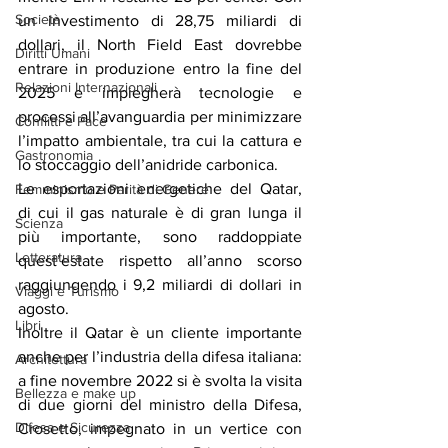
Società
un investimento di 28,75 miliardi di 
dollari, il North Field East dovrebbe 
Diritti Umani
entrare in produzione entro la fine del 
Relazioni Internazionali
2025 e impiegherà tecnologie e 
processi all’avanguardia per minimizzare 
Conflitti e Pace
l’impatto ambientale, tra cui la cattura e 
Gastronomia
lo stoccaggio dell’anidride carbonica.
Le esportazioni energetiche del Qatar, 
Femminismo e Parità di Genere
di cui il gas naturale è di gran lunga il 
Scienza
più importante, sono raddoppiate 
Letteratura
quest’estate rispetto all’anno scorso 
raggiungendo i 9,2 miliardi di dollari in 
Viaggi e Turismo
agosto.
Libri
Inoltre il Qatar è un cliente importante 
anche per l’industria della difesa italiana: 
Architettura
a fine novembre 2022 si è svolta la visita 
Bellezza e make up
di due giorni del ministro della Difesa, 
Difesa e Sicurezza
Crosetto, impegnato in un vertice con 