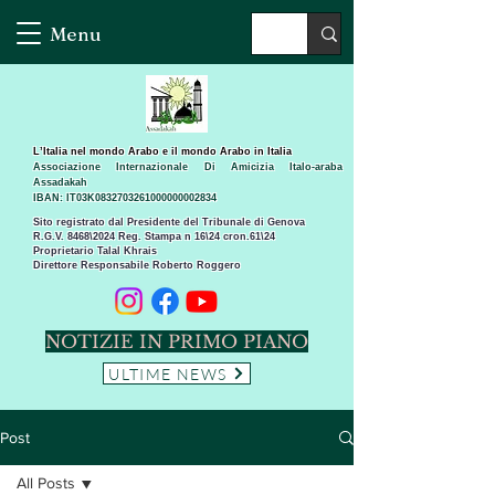
Menu
L’Italia nel mondo Arabo e il mondo Arabo in Italia
Associazione Internazionale Di Amicizia Italo-araba
Assadakah
IBAN: IT03K0832703261000000002834
Sito registrato dal Presidente del Tribunale di Genova
R.G.V. 8468\2024 Reg. Stampa n 16\24 cron.61\24 ​
Proprietario Talal Khrais
Direttore Responsabile Roberto Roggero
NOTIZIE IN PRIMO PIANO
ULTIME NEWS
Post
All Posts