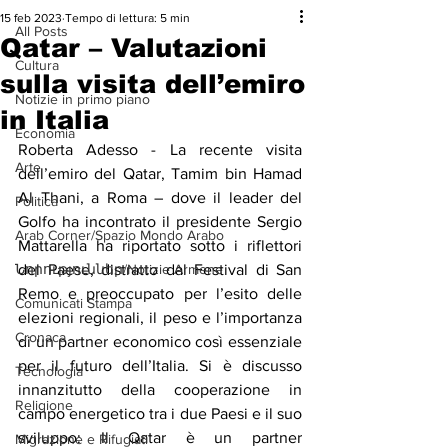
15 feb 2023
Tempo di lettura: 5 min
All Posts
Qatar – Valutazioni
Cultura
sulla visita dell’emiro
Notizie in primo piano
in Italia
Economia
Roberta Adesso - La recente visita 
Arte
dell’emiro del Qatar, Tamim bin Hamad 
Al Thani, a Roma – dove il leader del 
Politica
Golfo ha incontrato il presidente Sergio 
Arab Corner/Spazio Mondo Arabo
Mattarella ha riportato sotto i riflettori 
Նորություններ/Notizie Armene
del Paese, distratto dal Festival di San 
Remo e preoccupato per l’esito delle 
Comunicati Stampa
elezioni regionali, il peso e l’importanza 
Cronaca
di un partner economico così essenziale 
per il futuro dell’Italia. Si è discusso 
Tecnologia
innanzitutto della cooperazione in 
Religione
campo energetico tra i due Paesi e il suo 
sviluppo: Il Qatar è un partner 
Migrazione e Rifugiati